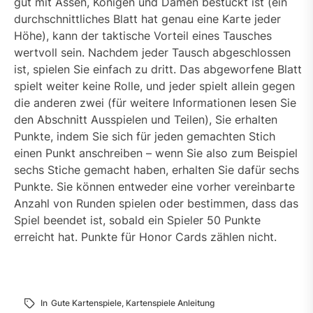
gut mit Assen, Königen und Damen bestückt ist (ein
durchschnittliches Blatt hat genau eine Karte jeder
Höhe), kann der taktische Vorteil eines Tausches
wertvoll sein. Nachdem jeder Tausch abgeschlossen
ist, spielen Sie einfach zu dritt. Das abgeworfene Blatt
spielt weiter keine Rolle, und jeder spielt allein gegen
die anderen zwei (für weitere Informationen lesen Sie
den Abschnitt Ausspielen und Teilen), Sie erhalten
Punkte, indem Sie sich für jeden gemachten Stich
einen Punkt anschreiben – wenn Sie also zum Beispiel
sechs Stiche gemacht haben, erhalten Sie dafür sechs
Punkte. Sie können entweder eine vorher vereinbarte
Anzahl von Runden spielen oder bestimmen, dass das
Spiel beendet ist, sobald ein Spieler 50 Punkte
erreicht hat. Punkte für Honor Cards zählen nicht.
In
Gute Kartenspiele
,
Kartenspiele Anleitung