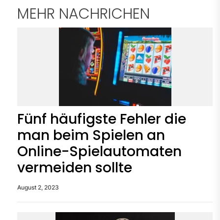
MEHR NACHRICHEN
Fünf häufigste Fehler die
man beim Spielen an
Online-Spielautomaten
vermeiden sollte
August 2, 2023