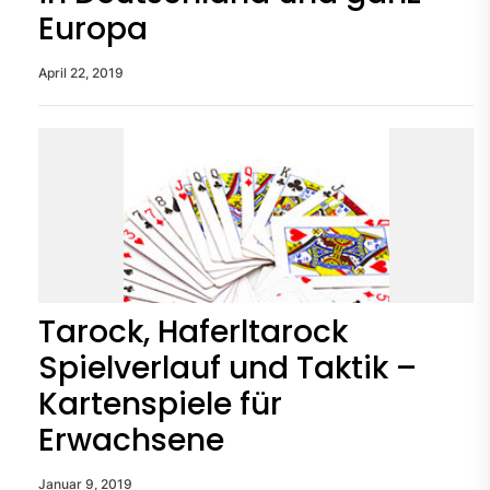
Europa
April 22, 2019
Tarock, Haferltarock
Spielverlauf und Taktik –
Kartenspiele für
Erwachsene
Januar 9, 2019