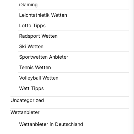
iGaming
Leichtathletik Wetten
Lotto Tipps
Radsport Wetten
Ski Wetten
Sportwetten Anbieter
Tennis Wetten
Volleyball Wetten
Wett Tipps
Uncategorized
Wettanbieter
Wettanbieter in Deutschland