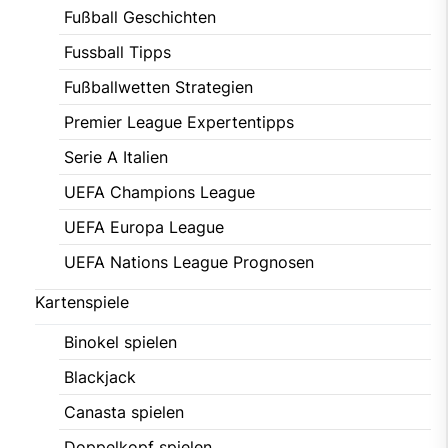
Fußball Geschichten
Fussball Tipps
Fußballwetten Strategien
Premier League Expertentipps
Serie A Italien
UEFA Champions League
UEFA Europa League
UEFA Nations League Prognosen
Kartenspiele
Binokel spielen
Blackjack
Canasta spielen
Doppelkopf spielen