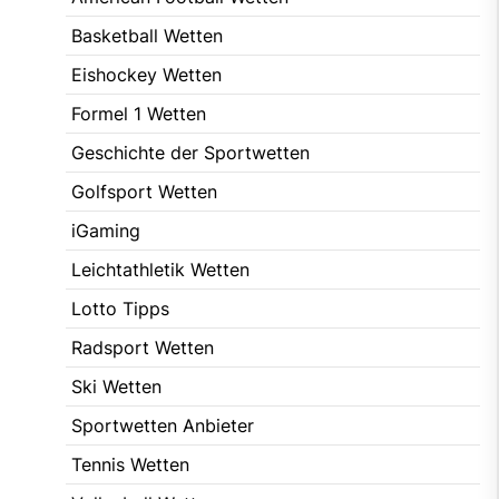
Basketball Wetten
Eishockey Wetten
Formel 1 Wetten
Geschichte der Sportwetten
Golfsport Wetten
iGaming
Leichtathletik Wetten
Lotto Tipps
Radsport Wetten
Ski Wetten
Sportwetten Anbieter
Tennis Wetten