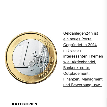
Geldanlegen24h ist
ein neues Portal
Gegründet in 2014
mit vielen
interessanten Themen
wie: Aktienhandel,
Bankenkredite,
Outplacement,
Finanzen, Managment
und Bewerbung usw.
KATEGORIEN