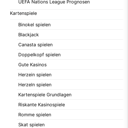
UEFA Nations League Prognosen
Kartenspiele
Binokel spielen
Blackjack
Canasta spielen
Doppelkopf spielen
Gute Kasinos
Herzein spielen
Herzeln spielen
Kartenspiele Grundlagen
Riskante Kasinospiele
Romme spielen
Skat spielen