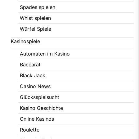
Spades spielen
Whist spielen
Würfel Spiele
Kasinospiele
Automaten im Kasino
Baccarat
Black Jack
Casino News
Glücksspielsucht
Kasino Geschichte
Online Kasinos
Roulette