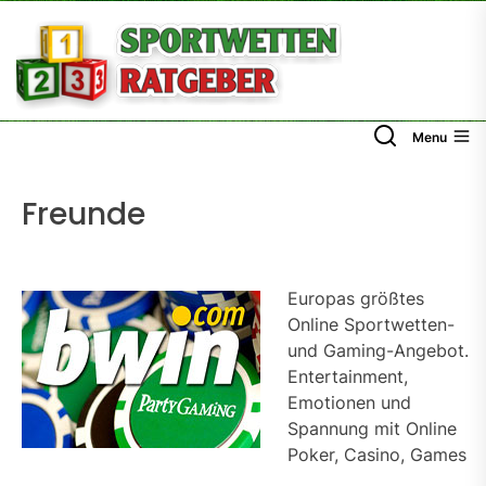
Skip
to
the
content
Menu
Freunde
Europas größtes
Online Sportwetten-
und Gaming-Angebot.
Entertainment
,
Emotionen und
Spannung mit Online
Poker, Casino, Games