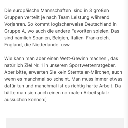
Die europäische Mannschaften sind in 3 großen
Gruppen verteilt je nach Team Leistung während
Vorjahren. So kommt logischerweise Deutschland in
Gruppe A, wo auch die andere Favoriten spielen. Das
sind nämlich Spanien, Belgien, Italien, Frankreich,
England, die Niederlande usw.
Wie kann man aber einen Wett-Gewinn machen , das
natürlich Ziel Nr. 1 in unserem Sportwettenratgeber.
Aber bitte, erwarten Sie kein Sterntaler-Märchen, auch
wenn es manchmal so scheint. Man muss immer etwas
dafür tun und manchmal ist es richtig harte Arbeit. Da
hätte man sich auch einen normalen Arbeitsplatz
aussuchen können:)