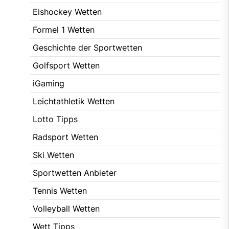
Eishockey Wetten
Formel 1 Wetten
Geschichte der Sportwetten
Golfsport Wetten
iGaming
Leichtathletik Wetten
Lotto Tipps
Radsport Wetten
Ski Wetten
Sportwetten Anbieter
Tennis Wetten
Volleyball Wetten
Wett Tipps