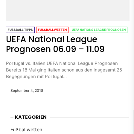
FUSSBALL TIPPS
FUSSBALLWETTEN
UEFA NATIONS LEAGUE PROGNOSEN
UEFA National League
Prognosen 06.09 – 11.09
Portugal vs. Italien UEFA National League Prognosen
Bereits 18 Mal ging Italien schon aus den insgesamt 25
Begegnungen mit Portugal...
September 4, 2018
KATEGORIEN
Fußballwetten