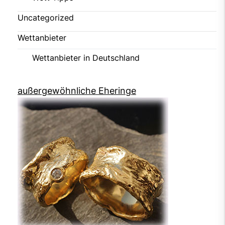
Uncategorized
Wettanbieter
Wettanbieter in Deutschland
außergewöhnliche Eheringe