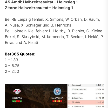
AS Amdi: Halbzeitresultat – Heimsieg 1
Zitora: Halbzeitresultat – Heimsieg 1
Bei RB Leipzig fehlen: X. Simons, W. Orbán, D. Raum,
A. Nusa, X. Schlager und B. Henrichs
Bei Holstein Kiel fehlen: L. Holtby, B. Pichler, C. Kleine-
Bekel, S. Skrzybski, M. Komenda, T. Becker, I. Nekić, P.
Erras und A. Kelati
Bet365 Quoten:
1 – 1.33
X – 5.75
2 – 7.50