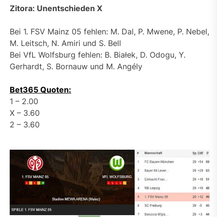
Zitora: Unentschieden X
Bei 1. FSV Mainz 05 fehlen: M. Dal, P. Mwene, P. Nebel,
M. Leitsch, N. Amiri und S. Bell
Bei VfL Wolfsburg fehlen: B. Białek, D. Odogu, Y.
Gerhardt, S. Bornauw und M. Angély
Bet365 Quoten:
1 – 2.00
X – 3.60
2 – 3.60