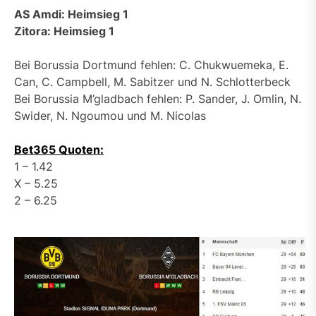
AS Amdi: Heimsieg 1
Zitora: Heimsieg 1
Bei Borussia Dortmund fehlen: C. Chukwuemeka, E.
Can, C. Campbell, M. Sabitzer und N. Schlotterbeck
Bei Borussia M’gladbach fehlen: P. Sander, J. Omlin, N.
Swider, N. Ngoumou und M. Nicolas
Bet365 Quoten:
1 – 1.42
X – 5.25
2 – 6.25