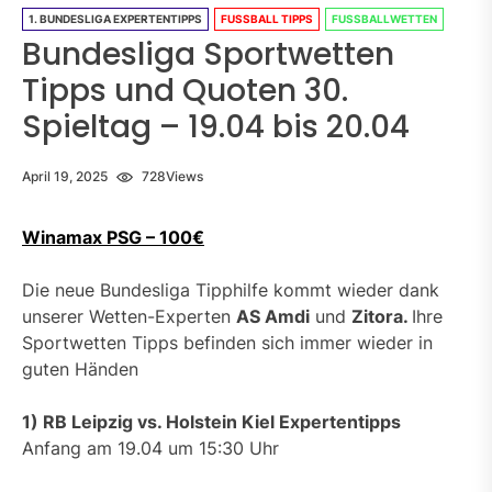
1. BUNDESLIGA EXPERTENTIPPS
FUSSBALL TIPPS
FUSSBALLWETTEN
Bundesliga Sportwetten
Tipps und Quoten 30.
Spieltag – 19.04 bis 20.04
April 19, 2025
728
Views
Winamax PSG – 100€
Die neue Bundesliga Tipphilfe kommt wieder dank
unserer Wetten-Experten
AS Amdi
und
Zitora.
Ihre
Sportwetten Tipps befinden sich immer wieder in
guten Händen
1) RB Leipzig vs. Holstein Kiel Expertentipps
Anfang am 19.04 um 15:30 Uhr