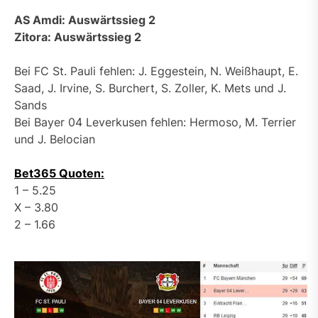
AS Amdi: Auswärtssieg 2
Zitora: Auswärtssieg 2
Bei FC St. Pauli fehlen: J. Eggestein, N. Weißhaupt, E.
Saad, J. Irvine, S. Burchert, S. Zoller, K. Mets und J.
Sands
Bei Bayer 04 Leverkusen fehlen: Hermoso, M. Terrier
und J. Belocian
Bet365 Quoten:
1 – 5.25
X – 3.80
2 – 1.66