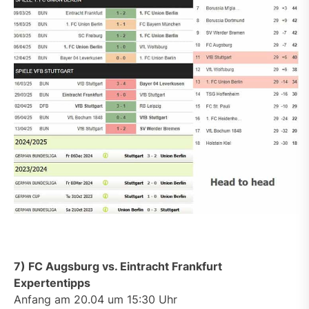
7) FC Augsburg vs. Eintracht Frankfurt
Expertentipps
Anfang am 20.04 um 15:30 Uhr