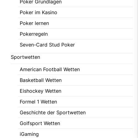
Poker Grundlagen
Poker im Kasino
Poker lernen
Pokerregeln
Seven-Card Stud Poker
Sportwetten
American Football Wetten
Basketball Wetten
Eishockey Wetten
Formel 1 Wetten
Geschichte der Sportwetten
Golfsport Wetten
iGaming