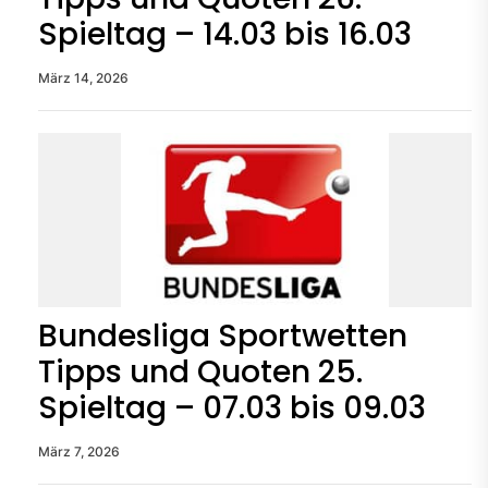
Spieltag – 14.03 bis 16.03
März 14, 2026
Bundesliga Sportwetten
Tipps und Quoten 25.
Spieltag – 07.03 bis 09.03
März 7, 2026