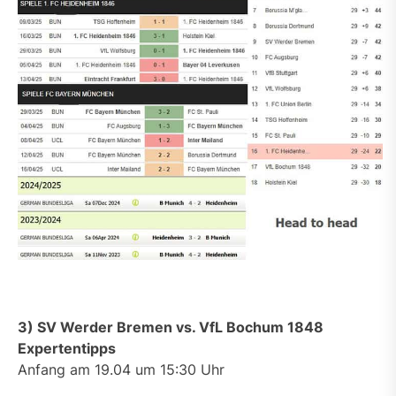
3) SV Werder Bremen vs. VfL Bochum 1848
Expertentipps
Anfang am 19.04 um 15:30 Uhr