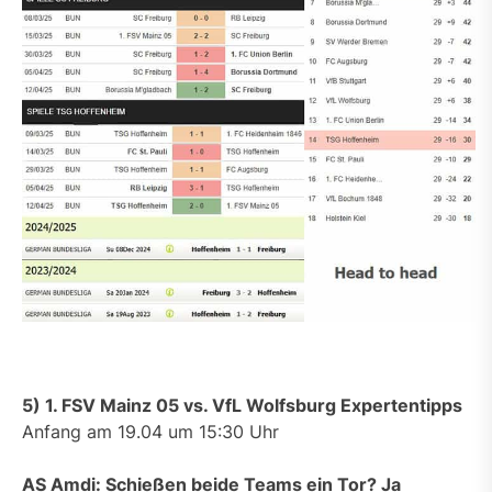
5) 1. FSV Mainz 05 vs. VfL Wolfsburg Expertentipps
Anfang am 19.04 um 15:30 Uhr
AS Amdi: Schießen beide Teams ein Tor? Ja