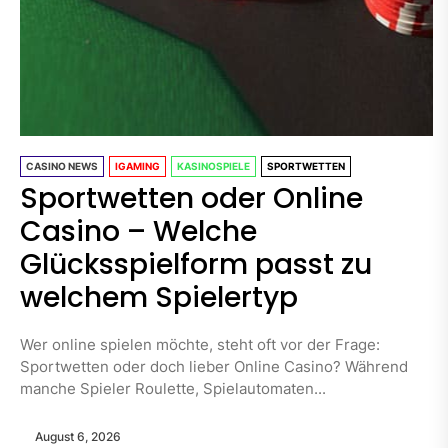
CASINO NEWS
IGAMING
KASINOSPIELE
SPORTWETTEN
Sportwetten oder Online
Casino – Welche
Glücksspielform passt zu
welchem Spielertyp
Wer online spielen möchte, steht oft vor der Frage:
Sportwetten oder doch lieber Online Casino? Während
manche Spieler Roulette, Spielautomaten...
August 6, 2026