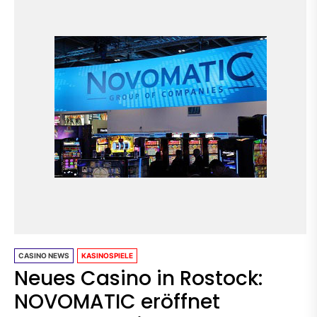
CASINO NEWS
KASINOSPIELE
Neues Casino in Rostock:
NOVOMATIC eröffnet