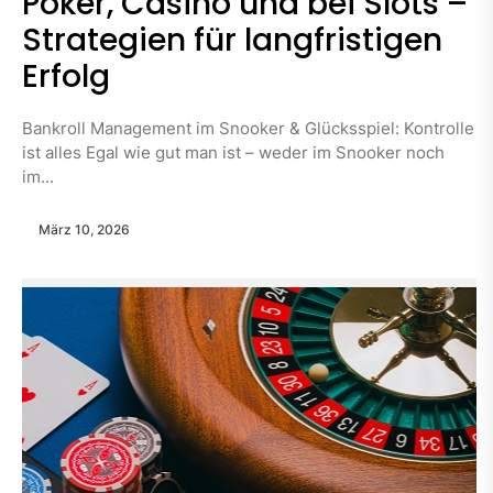
Poker, Casino und bei Slots –
Strategien für langfristigen
Erfolg
Bankroll Management im Snooker & Glücksspiel: Kontrolle
ist alles Egal wie gut man ist – weder im Snooker noch
im...
März 10, 2026