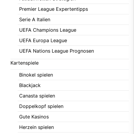
Premier League Expertentipps
Serie A Italien
UEFA Champions League
UEFA Europa League
UEFA Nations League Prognosen
Kartenspiele
Binokel spielen
Blackjack
Canasta spielen
Doppelkopf spielen
Gute Kasinos
Herzein spielen