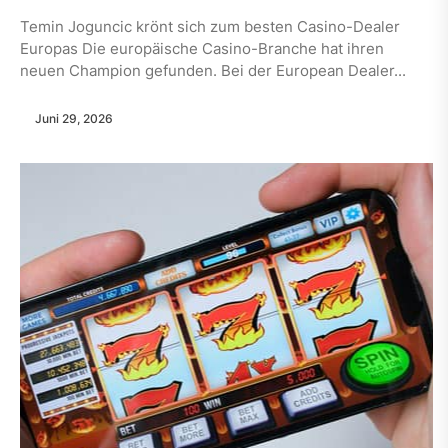
Temin Joguncic krönt sich zum besten Casino-Dealer
Europas Die europäische Casino-Branche hat ihren
neuen Champion gefunden. Bei der European Dealer...
Juni 29, 2026