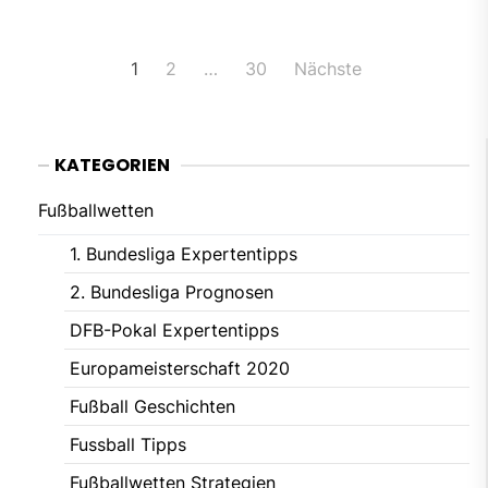
Seitennummerierung
1
2
…
30
Nächste
der
Beiträge
KATEGORIEN
Fußballwetten
1. Bundesliga Expertentipps
2. Bundesliga Prognosen
DFB-Pokal Expertentipps
Europameisterschaft 2020
Fußball Geschichten
Fussball Tipps
Fußballwetten Strategien