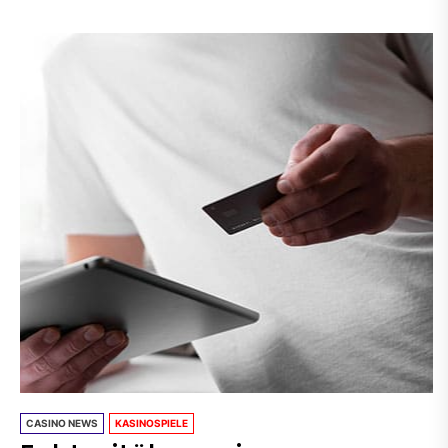
CASINO NEWS
KASINOSPIELE