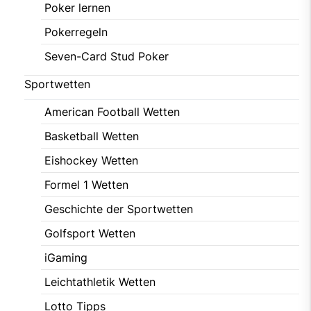
Poker lernen
Pokerregeln
Seven-Card Stud Poker
Sportwetten
American Football Wetten
Basketball Wetten
Eishockey Wetten
Formel 1 Wetten
Geschichte der Sportwetten
Golfsport Wetten
iGaming
Leichtathletik Wetten
Lotto Tipps