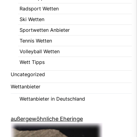
Radsport Wetten
Ski Wetten
Sportwetten Anbieter
Tennis Wetten
Volleyball Wetten
Wett Tipps
Uncategorized
Wettanbieter
Wettanbieter in Deutschland
außergewöhnliche Eheringe