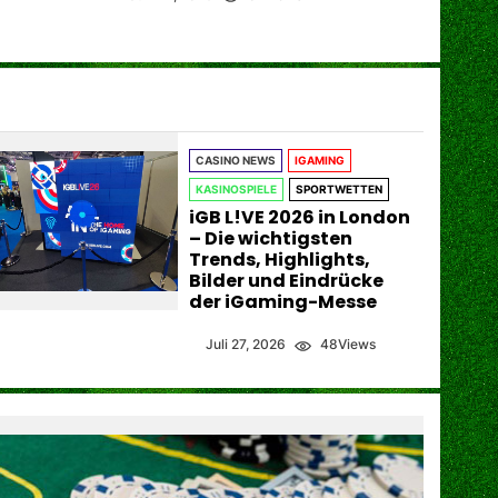
CASINO NEWS
IGAMING
KASINOSPIELE
SPORTWETTEN
iGB L!VE 2026 in London
– Die wichtigsten
Trends, Highlights,
Bilder und Eindrücke
der iGaming-Messe
Juli 27, 2026
48
Views