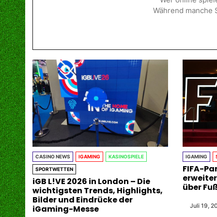
Während manche Sp
CASINO NEWS
IGAMING
KASINOSPIELE
IGAMING
FIFA-Par
SPORTWETTEN
erweiter
iGB L!VE 2026 in London – Die
über Fu
wichtigsten Trends, Highlights,
Bilder und Eindrücke der
Juli 19, 
iGaming-Messe