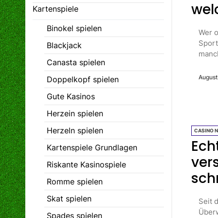
wel
Kartenspiele
Binokel spielen
Wer o
Sport
Blackjack
manch
Canasta spielen
August
Doppelkopf spielen
Gute Kasinos
Herzein spielen
Herzeln spielen
CASINO 
Ech
Kartenspiele Grundlagen
ver
Riskante Kasinospiele
sch
Romme spielen
Skat spielen
Seit 
Überw
Spades spielen