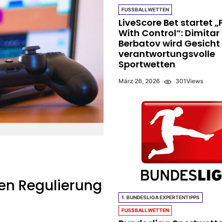
FUSSBALLWETTEN
LiveScore Bet startet „
With Control“: Dimitar
Berbatov wird Gesicht 
verantwortungsvolle
Sportwetten
März 26, 2026
301
Views
en Regulierung
1. BUNDESLIGA EXPERTENTIPPS
FUSSBALLWETTEN