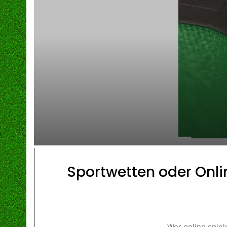
Sportwetten oder Onli
Wer online spiel