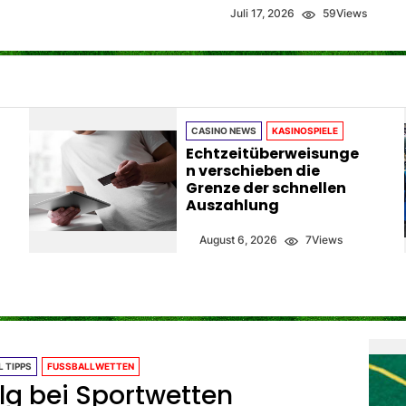
Juli 17, 2026
59
Views
CASINO NEWS
KASINOSPIELE
Echtzeitüberweisunge
n verschieben die
Grenze der schnellen
Auszahlung
August 6, 2026
7
Views
 TIPPS
FUSSBALLWETTEN
olg bei Sportwetten