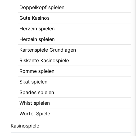
Doppelkopf spielen
Gute Kasinos
Herzein spielen
Herzeln spielen
Kartenspiele Grundlagen
Riskante Kasinospiele
Romme spielen
Skat spielen
Spades spielen
Whist spielen
Würfel Spiele
Kasinospiele