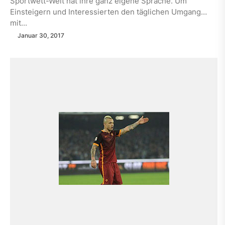
Sportwett-Welt hat ihre ganz eigene Sprache. Um
Einsteigern und Interessierten den täglichen Umgang
mit...
Januar 30, 2017