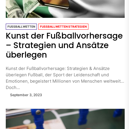
FUSSBALLWETTEN
FUSSBALLWETTEN STRATEGIEN
Kunst der Fußballvorhersage
– Strategien und Ansätze
überlegen
Kunst der Fußballvorhersage: Strategien & Ansätze
überlegen Fußball, der Sport der Leidenschaft und
Emotionen, begeistert Millionen von Menschen weltweit.
Doch...
September 3, 2023