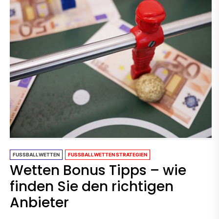
FUSSBALLWETTEN
FUSSBALLWETTEN STRATEGIEN
Wetten Bonus Tipps – wie
finden Sie den richtigen
Anbieter