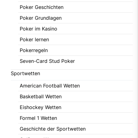
Poker Geschichten
Poker Grundlagen
Poker im Kasino
Poker lernen
Pokerregeln
Seven-Card Stud Poker
Sportwetten
American Football Wetten
Basketball Wetten
Eishockey Wetten
Formel 1 Wetten
Geschichte der Sportwetten