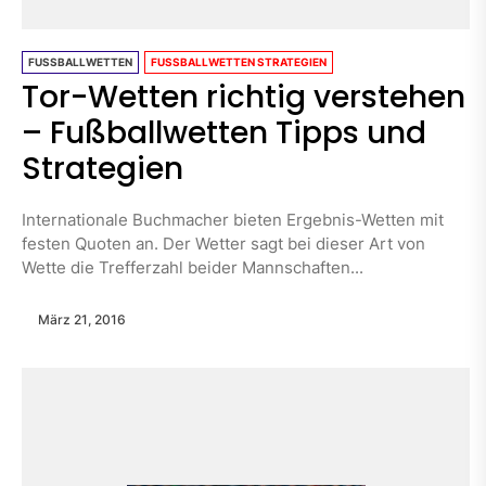
FUSSBALLWETTEN
FUSSBALLWETTEN STRATEGIEN
Tor-Wetten richtig verstehen
– Fußballwetten Tipps und
Strategien
Internationale Buchmacher bieten Ergebnis-Wetten mit
festen Quoten an. Der Wetter sagt bei dieser Art von
Wette die Trefferzahl beider Mannschaften...
März 21, 2016