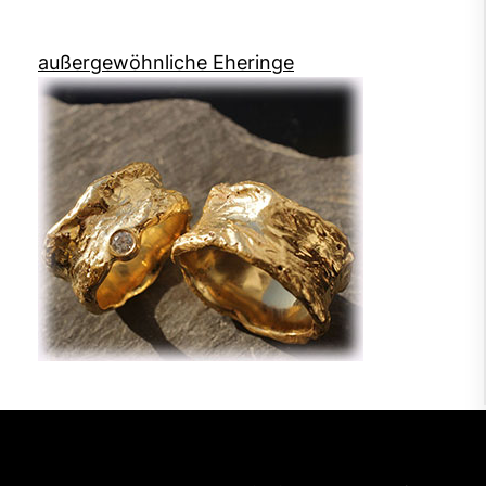
außergewöhnliche Eheringe