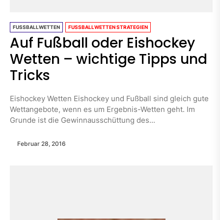
FUSSBALLWETTEN
FUSSBALLWETTEN STRATEGIEN
Auf Fußball oder Eishockey
Wetten – wichtige Tipps und
Tricks
Eishockey Wetten Eishockey und Fußball sind gleich gute
Wettangebote, wenn es um Ergebnis-Wetten geht. Im
Grunde ist die Gewinnausschüttung des...
Februar 28, 2016