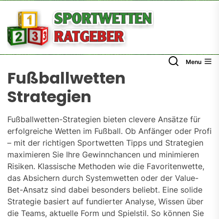
Skip
to
the
content
Menu
Fußballwetten
Strategien
Fußballwetten-Strategien bieten clevere Ansätze für
erfolgreiche Wetten im Fußball. Ob Anfänger oder Profi
– mit der richtigen Sportwetten Tipps und Strategien
maximieren Sie Ihre Gewinnchancen und minimieren
Risiken. Klassische Methoden wie die Favoritenwette,
das Absichern durch Systemwetten oder der Value-
Bet-Ansatz sind dabei besonders beliebt. Eine solide
Strategie basiert auf fundierter Analyse, Wissen über
die Teams, aktuelle Form und Spielstil. So können Sie