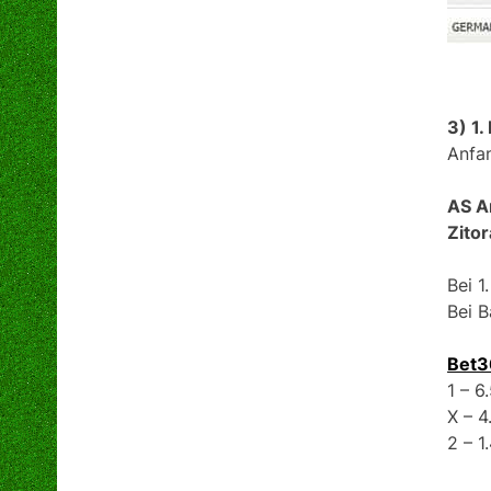
3) 1
Anfa
AS A
Zito
Bei 1
Bei B
Bet3
1 – 6
X – 4
2 – 1