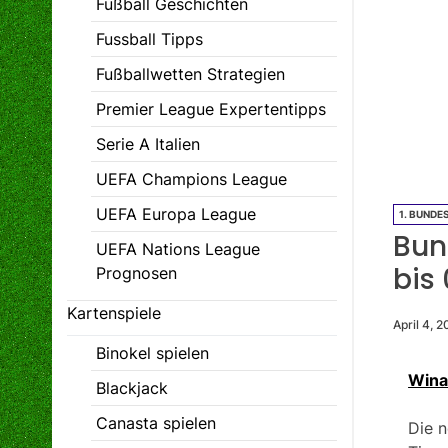
Fußball Geschichten
Fussball Tipps
Fußballwetten Strategien
Premier League Expertentipps
Serie A Italien
UEFA Champions League
UEFA Europa League
1. BUNDE
Bun
UEFA Nations League
bis
Prognosen
Kartenspiele
April 4, 
Binokel spielen
Wina
Blackjack
Canasta spielen
Die 