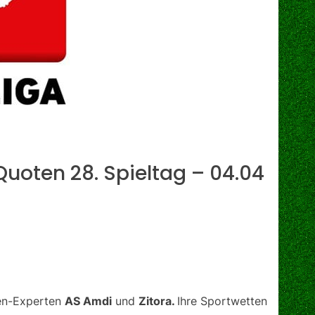
uoten 28. Spieltag – 04.04
ten-Experten
AS Amdi
und
Zitora.
Ihre Sportwetten