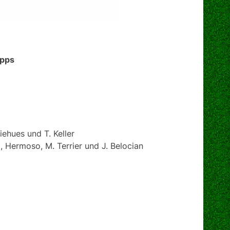
ipps
iehues und T. Keller
z, Hermoso, M. Terrier und J. Belocian