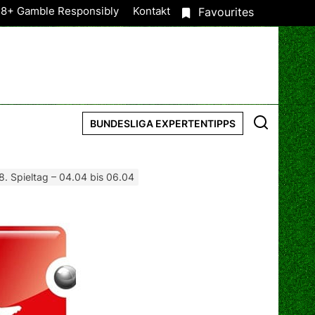
18+ Gamble Responsibly
Kontakt
Favourites
BUNDESLIGA EXPERTENTIPPS
. Spieltag – 04.04 bis 06.04