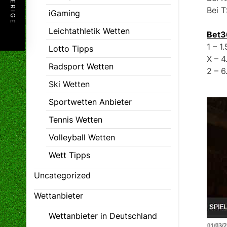
VORHERIGE
Bei T
iGaming
Leichtathletik Wetten
Bet3
1 – 1
Lotto Tipps
X – 4
Radsport Wetten
2 – 6
Ski Wetten
Sportwetten Anbieter
Tennis Wetten
Volleyball Wetten
Wett Tipps
Uncategorized
Wettanbieter
Wettanbieter in Deutschland