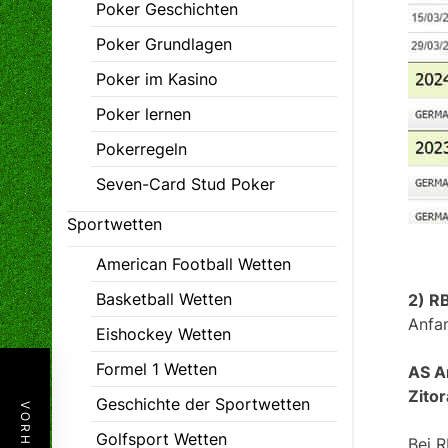
Poker Geschichten
Poker Grundlagen
Poker im Kasino
Poker lernen
Pokerregeln
Seven-Card Stud Poker
Sportwetten
American Football Wetten
Basketball Wetten
2) R
Anfa
Eishockey Wetten
Formel 1 Wetten
AS A
Zitor
Geschichte der Sportwetten
Golfsport Wetten
Bei R