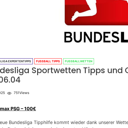
SLIGA EXPERTENTIPPS
FUSSBALL TIPPS
FUSSBALLWETTEN
desliga Sportwetten Tipps und Q
 06.04
2025
751
Views
max PSG – 100€
neue Bundesliga Tipphilfe kommt wieder dank unserer Wet