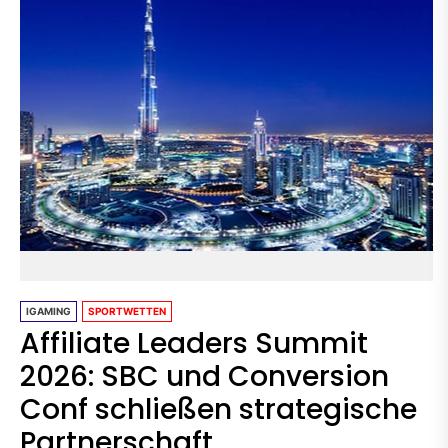
IGAMING
SPORTWETTEN
Affiliate Leaders Summit
2026: SBC und Conversion
Conf schließen strategische
Partnerschaft