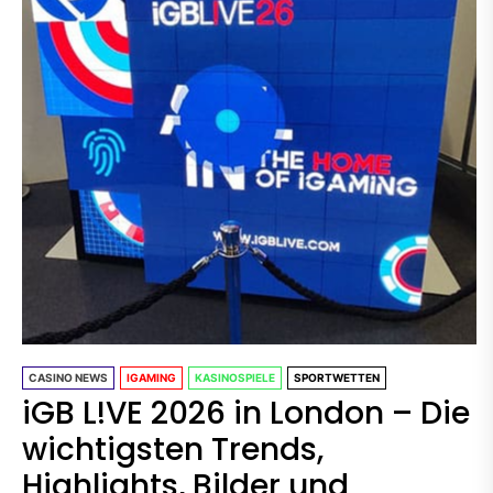
CASINO NEWS
IGAMING
KASINOSPIELE
SPORTWETTEN
iGB L!VE 2026 in London – Die
wichtigsten Trends,
Highlights, Bilder und