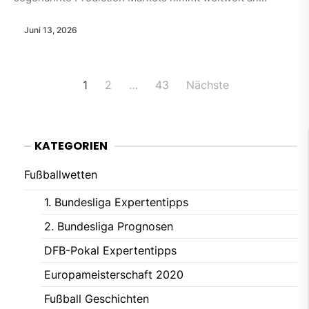
Juni 13, 2026
Seitennummerierung
1
2
…
43
Nächste
der
Beiträge
KATEGORIEN
Fußballwetten
1. Bundesliga Expertentipps
2. Bundesliga Prognosen
DFB-Pokal Expertentipps
Europameisterschaft 2020
Fußball Geschichten