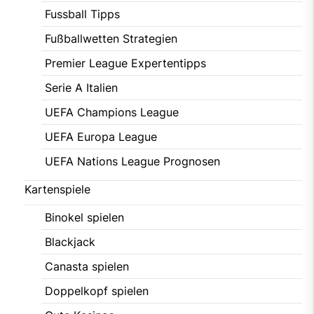
Fussball Tipps
Fußballwetten Strategien
Premier League Expertentipps
Serie A Italien
UEFA Champions League
UEFA Europa League
UEFA Nations League Prognosen
Kartenspiele
Binokel spielen
Blackjack
Canasta spielen
Doppelkopf spielen