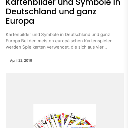
Kartenbilder und Symbole in
Deutschland und ganz
Europa
Kartenbilder und Symbole in Deutschland und ganz
Europa Bei den meisten europäischen Kartenspielen
werden Spielkarten verwendet, die sich aus vier...
April 22, 2019