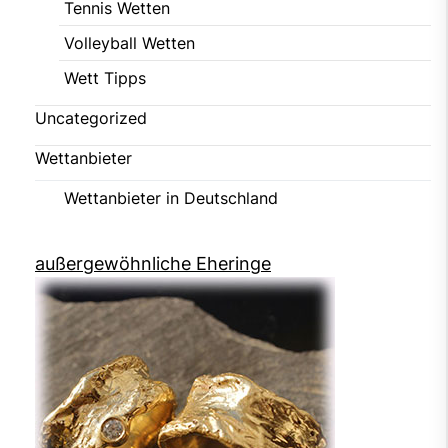
Tennis Wetten
Volleyball Wetten
Wett Tipps
Uncategorized
Wettanbieter
Wettanbieter in Deutschland
außergewöhnliche Eheringe