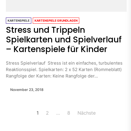
KARTENSPIELE
KARTENSPIELE GRUNDLAGEN
Stress und Trippeln
Spielkarten und Spielverlauf
– Kartenspiele für Kinder
Stress Spielverlauf Stress ist ein einfaches, turbulentes
Reaktionsspiel. Spielkarten: 2 x 52 Karten (Rommeblatt)
Rangfolge der Karten: Keine Rangfolge der...
November 23, 2018
Seitennummerierung
1
2
…
8
Nächste
der
Beiträge