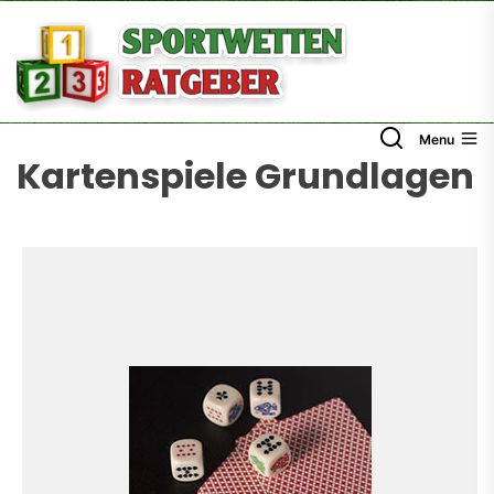
Skip
to
the
content
Menu
Kartenspiele Grundlagen