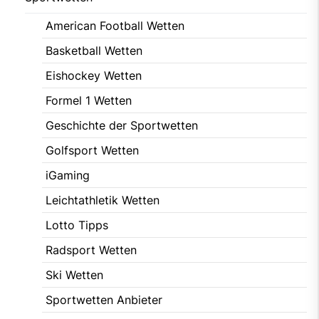
American Football Wetten
Basketball Wetten
Eishockey Wetten
Formel 1 Wetten
Geschichte der Sportwetten
Golfsport Wetten
iGaming
Leichtathletik Wetten
Lotto Tipps
Radsport Wetten
Ski Wetten
Sportwetten Anbieter