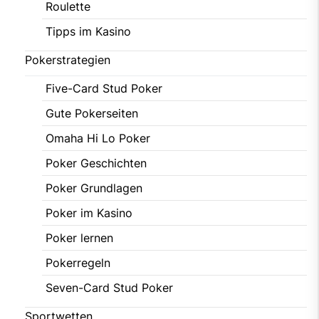
Roulette
Tipps im Kasino
Pokerstrategien
Five-Card Stud Poker
Gute Pokerseiten
Omaha Hi Lo Poker
Poker Geschichten
Poker Grundlagen
Poker im Kasino
Poker lernen
Pokerregeln
Seven-Card Stud Poker
Sportwetten