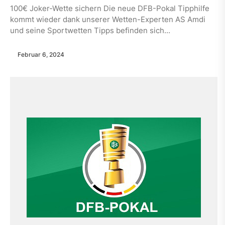
100€ Joker-Wette sichern Die neue DFB-Pokal Tipphilfe
kommt wieder dank unserer Wetten-Experten AS Amdi
und seine Sportwetten Tipps befinden sich...
Februar 6, 2024