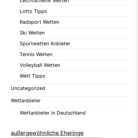
Leichtathletik Wetten
Lotto Tipps
Radsport Wetten
Ski Wetten
Sportwetten Anbieter
Tennis Wetten
Volleyball Wetten
Wett Tipps
Uncategorized
Wettanbieter
Wettanbieter in Deutschland
außergewöhnliche Eheringe