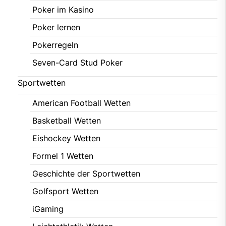
Poker im Kasino
Poker lernen
Pokerregeln
Seven-Card Stud Poker
Sportwetten
American Football Wetten
Basketball Wetten
Eishockey Wetten
Formel 1 Wetten
Geschichte der Sportwetten
Golfsport Wetten
iGaming