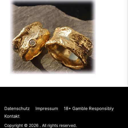
Datenschutz
Impressum
18+ Gamble Responsibly
Kontakt
Copyright © 2026
.
All rights reserved.