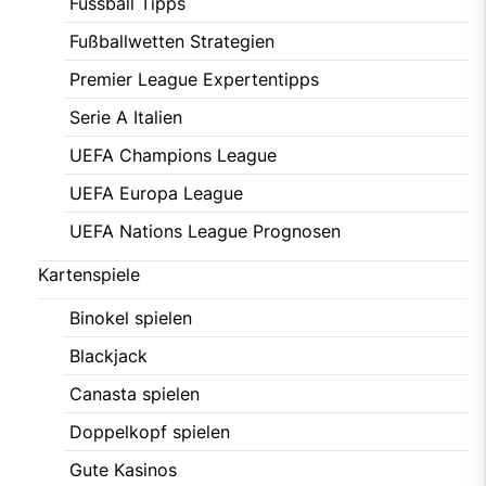
Fussball Tipps
Fußballwetten Strategien
Premier League Expertentipps
Serie A Italien
UEFA Champions League
UEFA Europa League
UEFA Nations League Prognosen
Kartenspiele
Binokel spielen
Blackjack
Canasta spielen
Doppelkopf spielen
Gute Kasinos