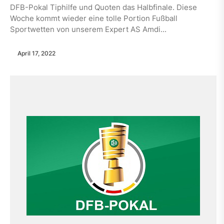
DFB-Pokal Tiphilfe und Quoten das Halbfinale. Diese
Woche kommt wieder eine tolle Portion Fußball
Sportwetten von unserem Expert AS Amdi...
April 17, 2022