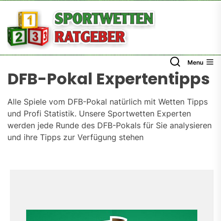
Skip
to
the
content
Menu
DFB-Pokal Expertentipps
Alle Spiele vom DFB-Pokal natürlich mit Wetten Tipps
und Profi Statistik. Unsere Sportwetten Experten
werden jede Runde des DFB-Pokals für Sie analysieren
und ihre Tipps zur Verfügung stehen