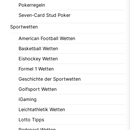
Pokerregeln
Seven-Card Stud Poker
Sportwetten
American Football Wetten
Basketball Wetten
Eishockey Wetten
Formel 1 Wetten
Geschichte der Sportwetten
Golfsport Wetten
iGaming
Leichtathletik Wetten
Lotto Tipps
Radsport Wetten