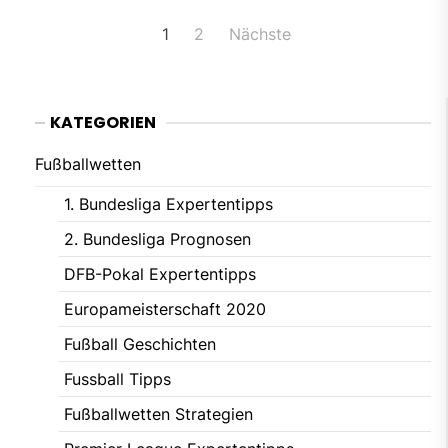
Seitennummerierung
1
2
Nächste
der
Beiträge
KATEGORIEN
Fußballwetten
1. Bundesliga Expertentipps
2. Bundesliga Prognosen
DFB-Pokal Expertentipps
Europameisterschaft 2020
Fußball Geschichten
Fussball Tipps
Fußballwetten Strategien