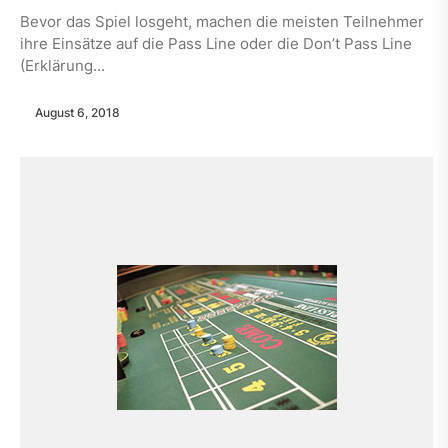
Bevor das Spiel losgeht, machen die meisten Teilnehmer
ihre Einsätze auf die Pass Line oder die Don’t Pass Line
(Erklärung...
August 6, 2018