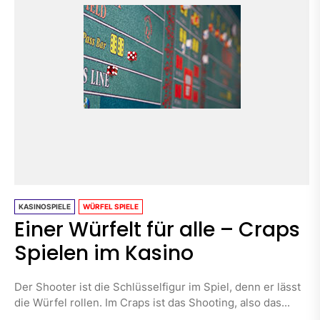
KASINOSPIELE
WÜRFEL SPIELE
Einer Würfelt für alle – Craps
Spielen im Kasino
Der Shooter ist die Schlüsselfigur im Spiel, denn er lässt
die Würfel rollen. Im Craps ist das Shooting, also das...