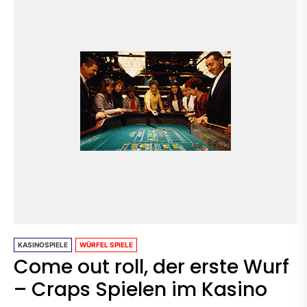
KASINOSPIELE
WÜRFEL SPIELE
Come out roll, der erste Wurf
– Craps Spielen im Kasino