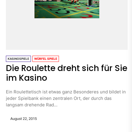
KASINOSPIELE
WÜRFEL SPIELE
Die Roulette dreht sich für Sie
im Kasino
Ein Roulettetisch ist etwas ganz Besonderes und bildet in
jeder Spielbank einen zentralen Ort, der durch das
langsam drehende Rad...
August 22, 2015