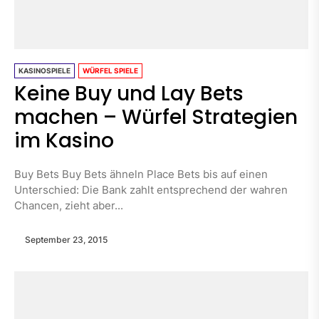
KASINOSPIELE
WÜRFEL SPIELE
Keine Buy und Lay Bets
machen – Würfel Strategien
im Kasino
Buy Bets Buy Bets ähneln Place Bets bis auf einen
Unterschied: Die Bank zahlt entsprechend der wahren
Chancen, zieht aber...
September 23, 2015