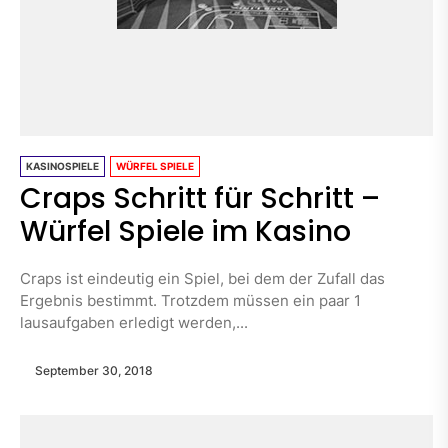
KASINOSPIELE
WÜRFEL SPIELE
Craps Schritt für Schritt –
Würfel Spiele im Kasino
Craps ist eindeutig ein Spiel, bei dem der Zufall das
Ergebnis bestimmt. Trotzdem müssen ein paar 1
lausaufgaben erledigt werden,...
September 30, 2018