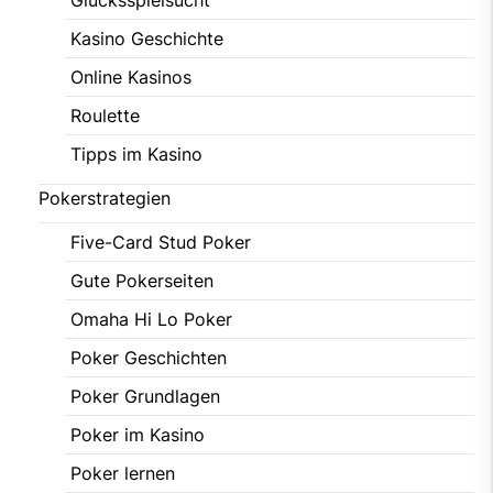
Glücksspielsucht
Kasino Geschichte
Online Kasinos
Roulette
Tipps im Kasino
Pokerstrategien
Five-Card Stud Poker
Gute Pokerseiten
Omaha Hi Lo Poker
Poker Geschichten
Poker Grundlagen
Poker im Kasino
Poker lernen