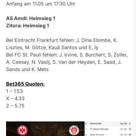
Anfang am 11.05 um 17:30 Uhr
AS Amdi: Heimsieg 1
Zitora: Heimsieg 1
Bei Eintracht Frankfurt fehlen: J. Dina Ebimbe, K.
Lisztes, M. Götze, Kauã Santos und E. İş
Bei FC St. Pauli fehlen: J. Irvine, S. Burchert, S. Zoller,
A. Ceesay, N. Vasilj, S. Van der Heyden, E. Saad, J.
Sands und K. Mets
Bet365 Quoten:
1 – 1.53
X – 4.33
2 – 5.75