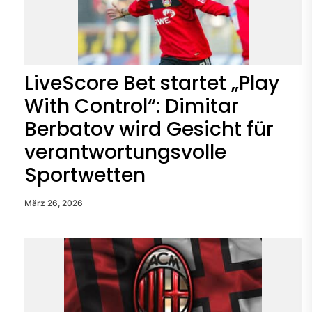
LiveScore Bet startet „Play
With Control“: Dimitar
Berbatov wird Gesicht für
verantwortungsvolle
Sportwetten
März 26, 2026