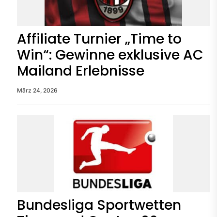
Affiliate Turnier „Time to
Win“: Gewinne exklusive AC
Mailand Erlebnisse
März 24, 2026
Bundesliga Sportwetten