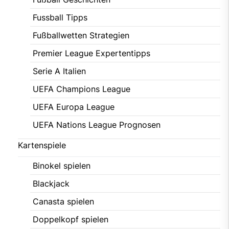
Fussball Tipps
Fußballwetten Strategien
Premier League Expertentipps
Serie A Italien
UEFA Champions League
UEFA Europa League
UEFA Nations League Prognosen
Kartenspiele
Binokel spielen
Blackjack
Canasta spielen
Doppelkopf spielen