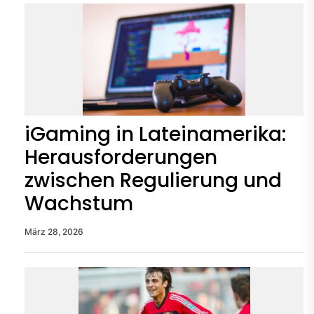
iGaming in Lateinamerika:
Herausforderungen
zwischen Regulierung und
Wachstum
März 28, 2026