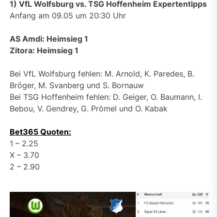
1) VfL Wolfsburg vs. TSG Hoffenheim Expertentipps
Anfang am 09.05 um 20:30 Uhr
AS Amdi: Heimsieg 1
Zitora: Heimsieg 1
Bei VfL Wolfsburg fehlen: M. Arnold, K. Paredes, B.
Bröger, M. Svanberg und S. Bornauw
Bei TSG Hoffenheim fehlen: D. Geiger, O. Baumann, I.
Bebou, V. Gendrey, G. Prömel und O. Kabak
Bet365 Quoten:
1 – 2.25
X – 3.70
2 – 2.90