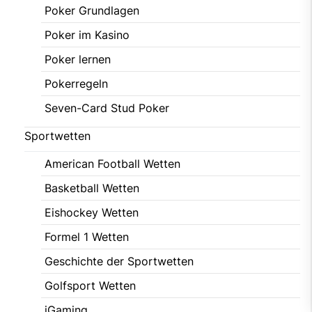
Poker Grundlagen
Poker im Kasino
Poker lernen
Pokerregeln
Seven-Card Stud Poker
Sportwetten
American Football Wetten
Basketball Wetten
Eishockey Wetten
Formel 1 Wetten
Geschichte der Sportwetten
Golfsport Wetten
iGaming