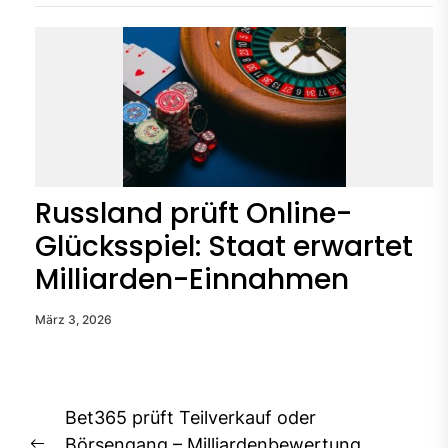
Russland prüft Online-
Glücksspiel: Staat erwartet
Milliarden-Einnahmen
März 3, 2026
Beitragsnavigation
Bet365 prüft Teilverkauf oder
Börsengang – Milliardenbewertung