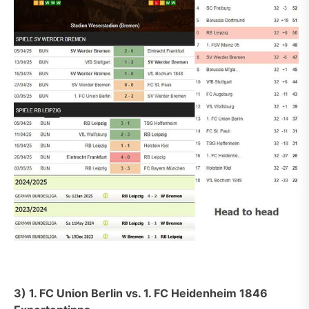
3) 1. FC Union Berlin vs. 1. FC Heidenheim 1846