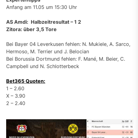
Anfang am 11.05 um 15:30 Uhr
AS Amdi: Halbzeitresultat – 1 2
Zitora: über 3,5 Tore
Bei Bayer 04 Leverkusen fehlen: N. Mukiele, A. Sarco,
Hermoso, M. Terrier und J. Belocian
Bei Borussia Dortmund fehlen: F. Mané, M. Beier, C.
Campbell und N. Schlotterbeck
Bet365 Quoten:
1 – 2.60
X – 3.90
2 – 2.40