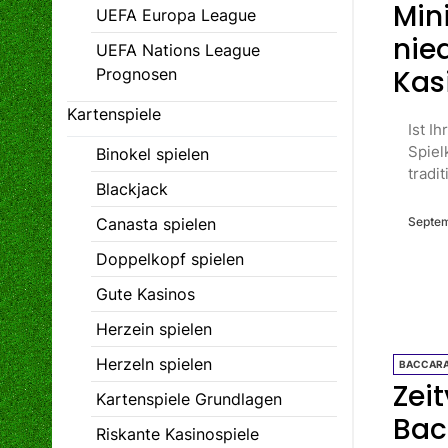
Min
UEFA Europa League
nie
UEFA Nations League
Kas
Prognosen
Kartenspiele
Ist I
Spiel
Binokel spielen
tradit
Blackjack
Septem
Canasta spielen
Doppelkopf spielen
Gute Kasinos
Herzein spielen
Herzeln spielen
BACCAR
Zei
Kartenspiele Grundlagen
Bac
Riskante Kasinospiele