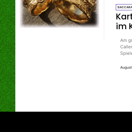
BACCAR
Kar
im 
Am gr
Calle
Spiele
August