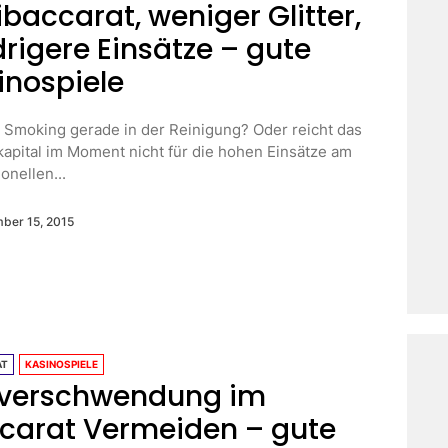
ibaccarat, weniger Glitter,
drigere Einsätze – gute
inospiele
hr Smoking gerade in der Reinigung? Oder reicht das
kapital im Moment nicht für die hohen Einsätze am
ionellen...
ber 15, 2015
AT
KASINOSPIELE
tverschwendung im
carat Vermeiden – gute