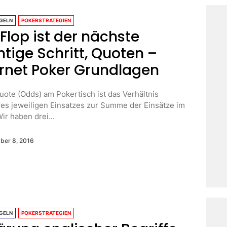
GELN
POKERSTRATEGIEN
 Flop ist der nächste
htige Schritt, Quoten –
ernet Poker Grundlagen
uote (Odds) am Pokertisch ist das Verhältnis
es jeweiligen Einsatzes zur Summe der Einsätze im
Wir haben drei...
ber 8, 2016
GELN
POKERSTRATEGIEN