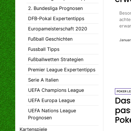
2. Bundesliga Prognosen
Beson
DFB-Pokal Expertentipps
achte
erwar
Europameisterschaft 2020
Fußball Geschichten
Januar
Fussball Tipps
Fußballwetten Strategien
Premier League Expertentipps
Serie A Italien
UEFA Champions League
POKER L
Das 
UEFA Europa League
pass
UEFA Nations League
Pok
Prognosen
Kartenspiele