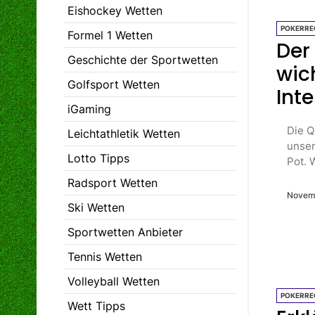
Eishockey Wetten
POKERRE
Formel 1 Wetten
Der
Geschichte der Sportwetten
wic
Golfsport Wetten
Int
iGaming
Die Q
Leichtathletik Wetten
unser
Lotto Tipps
Pot. 
Radsport Wetten
Novem
Ski Wetten
Sportwetten Anbieter
Tennis Wetten
Volleyball Wetten
POKERRE
Wett Tipps