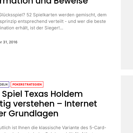
ormation und Beweise
Glücksspiel? 52 Spielkarten werden gemischt, dem
lsprinzip entsprechend verteilt - und wer die beste
nation erhält, ist der Sieger!...
r 31, 2016
GELN
POKERSTRATEGIEN
 Spiel Texas Holdem
tig verstehen – Internet
er Grundlagen
tlich ist Ihnen die klassische Variante des 5-Card-