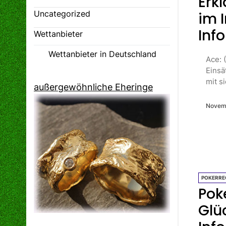
Erk
Uncategorized
im I
Inf
Wettanbieter
Wettanbieter in Deutschland
Ace: 
Einsä
mit s
außergewöhnliche Eheringe
Novemb
POKERRE
Pok
Glüc