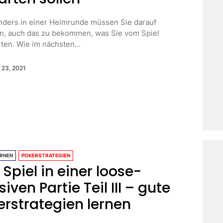
ders in einer Heimrunde müssen Sie darauf
n, auch das zu bekommen, was Sie vom Spiel
ten. Wie im nächsten...
 23, 2021
ERNEN
POKERSTRATEGIEN
Spiel in einer loose-
iven Partie Teil III – gute
erstrategien lernen