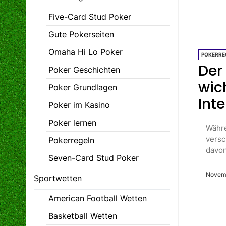
Five-Card Stud Poker
Gute Pokerseiten
Omaha Hi Lo Poker
POKERRE
Der
Poker Geschichten
wich
Poker Grundlagen
Int
Poker im Kasino
Poker lernen
Währe
versc
Pokerregeln
davon
Seven-Card Stud Poker
Novem
Sportwetten
American Football Wetten
Basketball Wetten