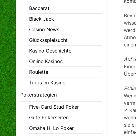
komb
Baccarat
Bevor
Black Jack
wisse
Casino News
werde
Atmo
Glücksspielsucht
einen
Kasino Geschichte
Auf 
Online Kasinos
Einer
Roulette
Überw
Tipps im Kasino
Fehle
Pokerstrategien
Wenn 
vermu
Five-Card Stud Poker
✓ Kar
Gute Pokerseiten
wenn 
sie e
Omaha Hi Lo Poker
einfa