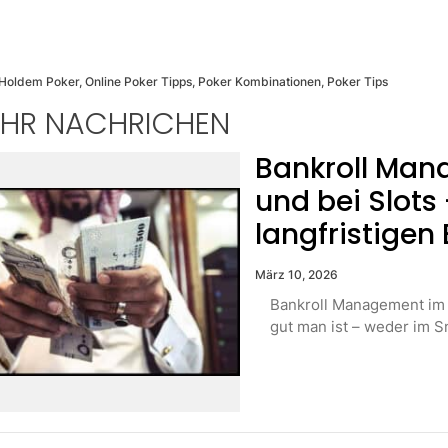
Holdem Poker
,
Online Poker Tipps
,
Poker Kombinationen
,
Poker Tips
HR NACHRICHEN
Bankroll Man
und bei Slots 
langfristigen 
März 10, 2026
Bankroll Management im S
gut man ist – weder im S