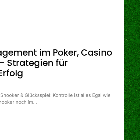
agement im Poker, Casino
– Strategien für
Erfolg
nooker & Glücksspiel: Kontrolle ist alles Egal wie
nooker noch im...