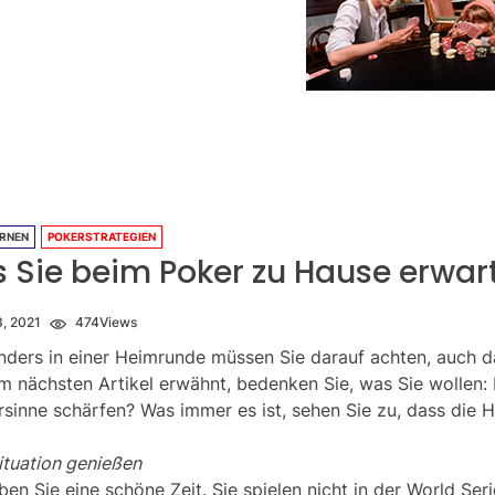
ERNEN
POKERSTRATEGIEN
 Sie beim Poker zu Hause erwart
3, 2021
474
Views
nders in einer Heimrunde müssen Sie darauf achten, auch 
m nächsten Artikel erwähnt, bedenken Sie, was Sie wollen:
sinne schärfen? Was immer es ist, sehen Sie zu, dass die H
ituation genießen
ben Sie eine schöne Zeit. Sie spielen nicht in der World Ser