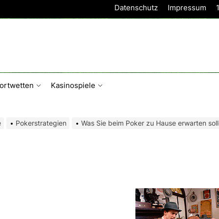
Datenschutz
Impressum
ortwetten
Kasinospiele
e
Pokerstrategien
Was Sie beim Poker zu Hause erwarten sol