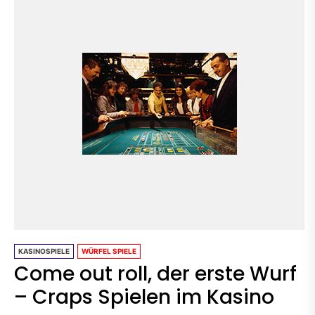
KASINOSPIELE
WÜRFEL SPIELE
Come out roll, der erste Wurf
– Craps Spielen im Kasino