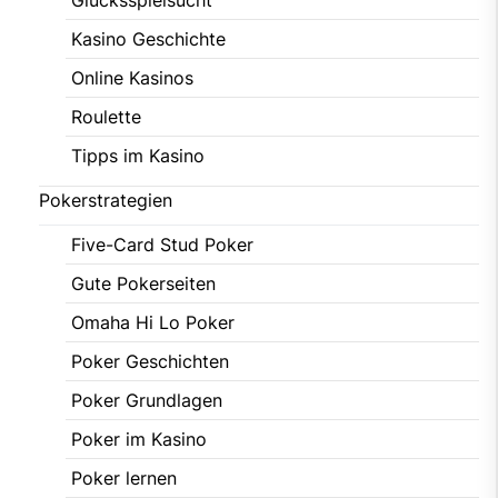
Glücksspielsucht
Kasino Geschichte
Online Kasinos
Roulette
Tipps im Kasino
Pokerstrategien
Five-Card Stud Poker
Gute Pokerseiten
Omaha Hi Lo Poker
Poker Geschichten
Poker Grundlagen
Poker im Kasino
Poker lernen