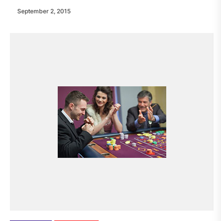
September 2, 2015