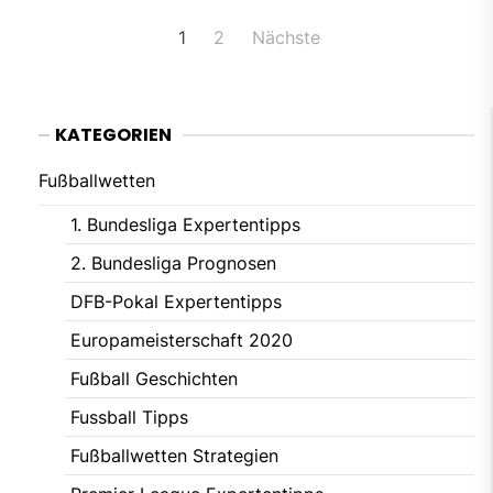
Seitennummerierung
1
2
Nächste
der
Beiträge
KATEGORIEN
Fußballwetten
1. Bundesliga Expertentipps
2. Bundesliga Prognosen
DFB-Pokal Expertentipps
Europameisterschaft 2020
Fußball Geschichten
Fussball Tipps
Fußballwetten Strategien