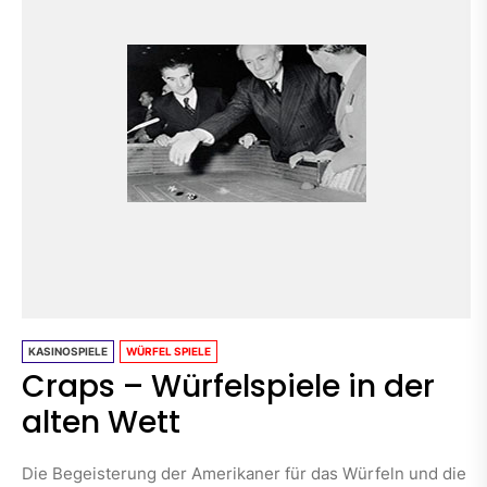
KASINOSPIELE
WÜRFEL SPIELE
Craps – Würfelspiele in der
alten Wett
Die Begeisterung der Amerikaner für das Würfeln und die