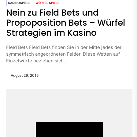
KASINOSPIELE
WÜRFEL SPIELE
Nein zu Field Bets und
Propoposition Bets – Würfel
Strategien im Kasino
Field Bets Field Bets finden Sie in der Mitte jedes der
symmetrisch angeordneten Felder. Diese Wetten auf
Einzelwürfe beziehen sich...
August 29, 2015