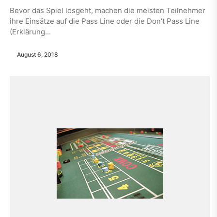
Bevor das Spiel losgeht, machen die meisten Teilnehmer
ihre Einsätze auf die Pass Line oder die Don’t Pass Line
(Erklärung...
August 6, 2018