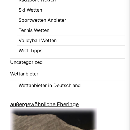
Ski Wetten
Sportwetten Anbieter
Tennis Wetten
Volleyball Wetten
Wett Tipps
Uncategorized
Wettanbieter
Wettanbieter in Deutschland
außergewöhnliche Eheringe