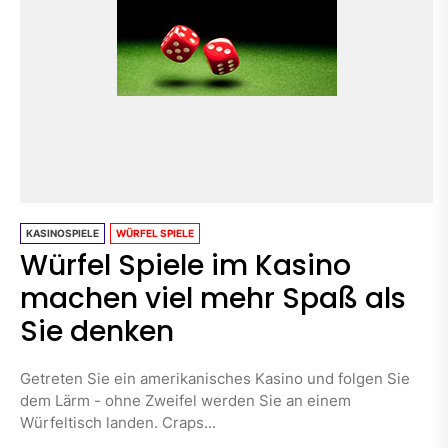
KASINOSPIELE
WÜRFEL SPIELE
Würfel Spiele im Kasino
machen viel mehr Spaß als
Sie denken
Getreten Sie ein amerikanisches Kasino und folgen Sie
dem Lärm - ohne Zweifel werden Sie an einem
Würfeltisch landen. Craps...