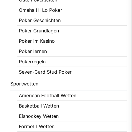
Omaha Hi Lo Poker
Poker Geschichten
Poker Grundlagen
Poker im Kasino
Poker lernen
Pokerregeln
Seven-Card Stud Poker
Sportwetten
American Football Wetten
Basketball Wetten
Eishockey Wetten
Formel 1 Wetten