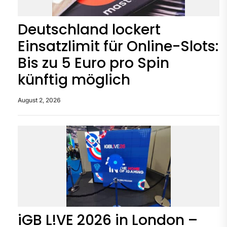
Deutschland lockert
Einsatzlimit für Online-Slots:
Bis zu 5 Euro pro Spin
künftig möglich
August 2, 2026
iGB L!VE 2026 in London –