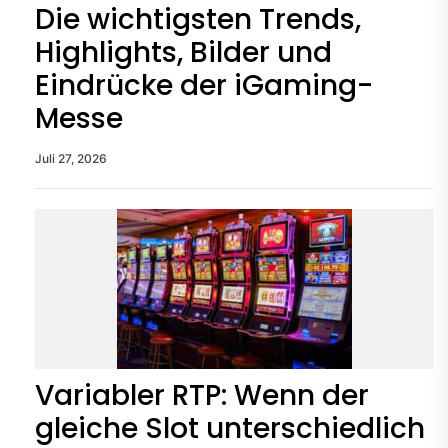
Die wichtigsten Trends,
Highlights, Bilder und
Eindrücke der iGaming-
Messe
Juli 27, 2026
Variabler RTP: Wenn der
gleiche Slot unterschiedlich