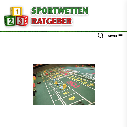
Skip
to
the
content
Menu