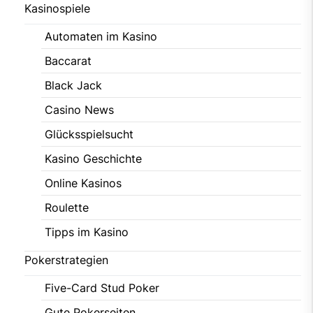
Kasinospiele
Automaten im Kasino
Baccarat
Black Jack
Casino News
Glücksspielsucht
Kasino Geschichte
Online Kasinos
Roulette
Tipps im Kasino
Pokerstrategien
Five-Card Stud Poker
Gute Pokerseiten