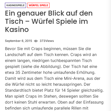
KASINOSPIELE
WÜRFEL SPIELE
Ein genauer Blick auf den
Tisch – Würfel Spiele im
Kasino
September 6, 2015
373
Views
Bevor Sie mit Craps beginnen, müssen Sie die
Landschaft auf dem Tisch kennen. Craps wird an
einem langen, niedrigen tuchbespannten Tisch
gespielt (siehe die Abbildung). Der Tisch hat eine
etwa 35 Zentimeter hohe umlaufende Erhöhung.
Damit wird aus dem Tisch eine Mini-Arena, aus der
die Würfel nicht so leicht herausspringen. Der
Standardtisch bietet Platz für 14 Spieler gleichzeitig.
Man spielt Craps im Stehen, deswegen sollten Sie
dort keinen Stuhl erwarten. Oben auf der Einfassung
befinden sich umlaufende parallele Rillen mit