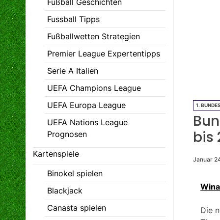
Fußball Geschichten
Fussball Tipps
Fußballwetten Strategien
Premier League Expertentipps
Serie A Italien
UEFA Champions League
UEFA Europa League
1. BUNDE
Bun
UEFA Nations League
bis 
Prognosen
Kartenspiele
Januar 2
Binokel spielen
Wina
Blackjack
Canasta spielen
Die 