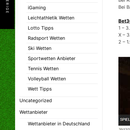
VORHERIGE
Bei R
Bei B
iGaming
Leichtathletik Wetten
Bet3
Lotto Tipps
1 – 3
X – 3
Radsport Wetten
2 – 1
Ski Wetten
Sportwetten Anbieter
Tennis Wetten
Volleyball Wetten
Wett Tipps
Uncategorized
Wettanbieter
Wettanbieter in Deutschland