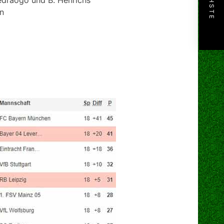
NÄCHSTE
uédraogo und B. Henrichs
an