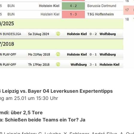
B Leipzig vs. Bayer 04 Leverkusen Expertentipps
ng am 25.01 um 15:30 Uhr
mdi: über 2,5 Tore
ra: Schießen beide Teams ein Tor? Ja