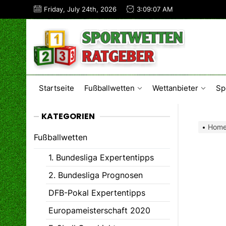
Skip
Friday, July 24th, 2026
3:09:08 AM
to
the
content
Startseite
Fußballwetten
Wettanbieter
Sp
KATEGORIEN
Hom
Fußballwetten
1. Bundesliga Expertentipps
2. Bundesliga Prognosen
DFB-Pokal Expertentipps
Europameisterschaft 2020