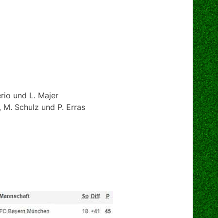
ério und L. Majer
, M. Schulz und P. Erras