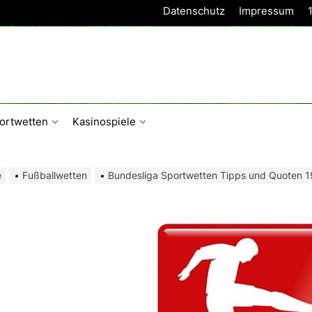
Datenschutz
Impressum
ortwetten
Kasinospiele
e
Fußballwetten
Bundesliga Sportwetten Tipps und Quoten 19