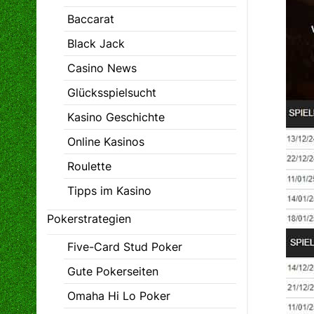
Baccarat
Black Jack
Casino News
Glücksspielsucht
Kasino Geschichte
Online Kasinos
Roulette
Tipps im Kasino
Pokerstrategien
Five-Card Stud Poker
Gute Pokerseiten
Omaha Hi Lo Poker