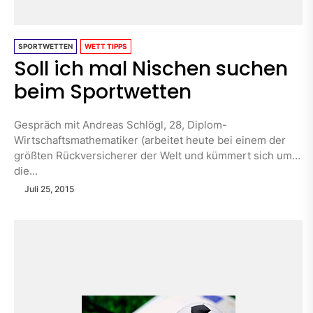
SPORTWETTEN
WETT TIPPS
Soll ich mal Nischen suchen
beim Sportwetten
Gespräch mit Andreas Schlögl, 28, Diplom-
Wirtschaftsmathematiker (arbeitet heute bei einem der
größten Rückversicherer der Welt und kümmert sich um
die...
Juli 25, 2015