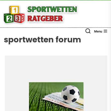
Skip
to
the
content
Menu
sportwetten forum