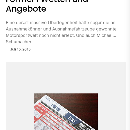
Angebote
Eine derart massive Überlegenheit hatte sogar die an
Ausnahmekönner und Ausnahmefahrzeuge gewohnte
Motorsportwelt noch nicht erlebt. Und auch Michael
Schumacher...
Juli 15, 2015