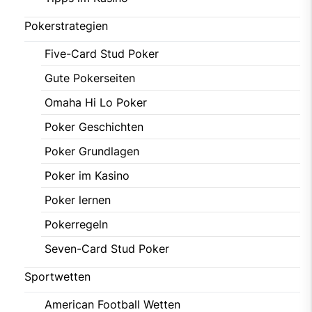
Pokerstrategien
Five-Card Stud Poker
Gute Pokerseiten
Omaha Hi Lo Poker
Poker Geschichten
Poker Grundlagen
Poker im Kasino
Poker lernen
Pokerregeln
Seven-Card Stud Poker
Sportwetten
American Football Wetten