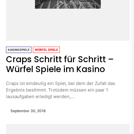
KASINOSPIELE
WÜRFEL SPIELE
Craps Schritt für Schritt –
Würfel Spiele im Kasino
Craps ist eindeutig ein Spiel, bei dem der Zufall das
Ergebnis bestimmt. Trotzdem müssen ein paar 1
lausaufgaben erledigt werden,...
September 30, 2018