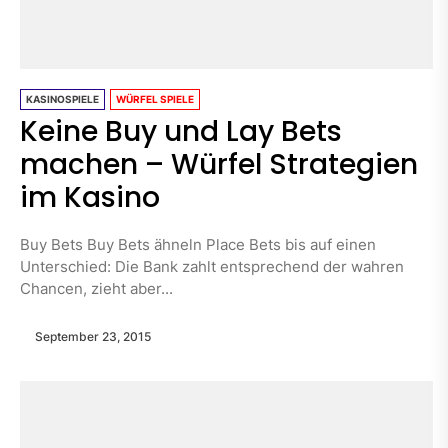
KASINOSPIELE
WÜRFEL SPIELE
Keine Buy und Lay Bets
machen – Würfel Strategien
im Kasino
Buy Bets Buy Bets ähneln Place Bets bis auf einen
Unterschied: Die Bank zahlt entsprechend der wahren
Chancen, zieht aber...
September 23, 2015