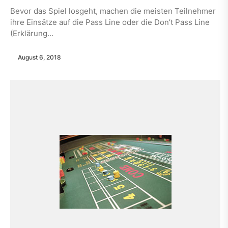
Bevor das Spiel losgeht, machen die meisten Teilnehmer
ihre Einsätze auf die Pass Line oder die Don’t Pass Line
(Erklärung...
August 6, 2018