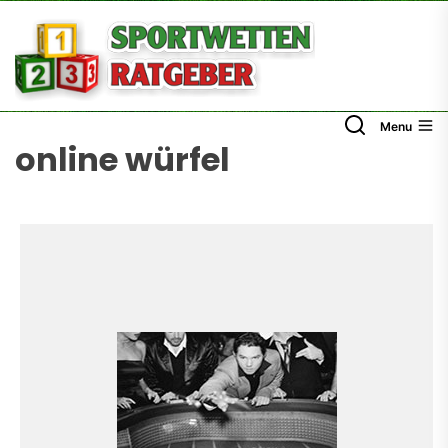
Skip
to
the
content
Menu
online würfel