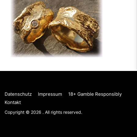
Datenschutz
Impressum
18+ Gamble Responsibly
Kontakt
Copyright © 2026
.
All rights reserved.