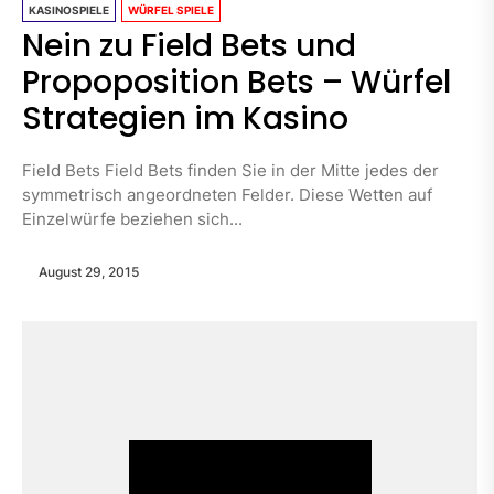
KASINOSPIELE
WÜRFEL SPIELE
Nein zu Field Bets und
Propoposition Bets – Würfel
Strategien im Kasino
Field Bets Field Bets finden Sie in der Mitte jedes der
symmetrisch angeordneten Felder. Diese Wetten auf
Einzelwürfe beziehen sich...
August 29, 2015