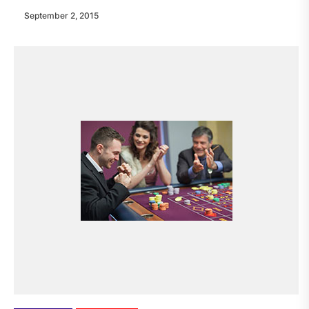
September 2, 2015