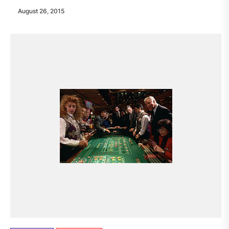
August 26, 2015