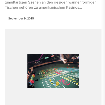
tumultartigen Szenen an den riesigen wannenförmigen
Tischen gehören zu amerikanischen Kasinos...
September 9, 2015