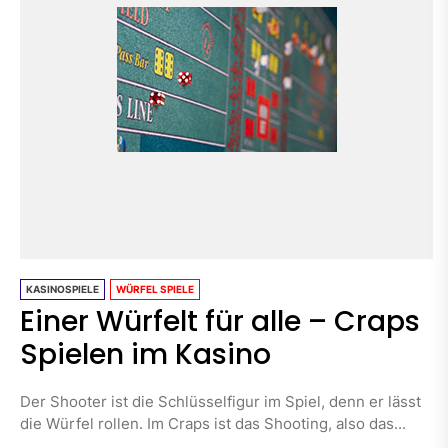
KASINOSPIELE
WÜRFEL SPIELE
Einer Würfelt für alle – Craps
Spielen im Kasino
Der Shooter ist die Schlüsselfigur im Spiel, denn er lässt
die Würfel rollen. Im Craps ist das Shooting, also das...