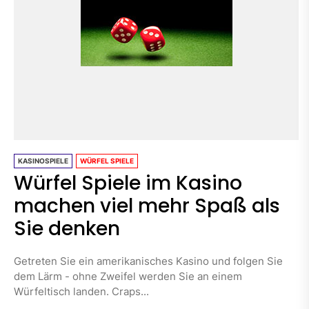
KASINOSPIELE
WÜRFEL SPIELE
Würfel Spiele im Kasino
machen viel mehr Spaß als
Sie denken
Getreten Sie ein amerikanisches Kasino und folgen Sie
dem Lärm - ohne Zweifel werden Sie an einem
Würfeltisch landen. Craps...