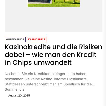
GUTE KASINOS
KASINOSPIELE
Kasinokredite und die Risiken
dabei – wie man den Kredit
in Chips umwandelt
Nachdem Sie ein Kreditkonto eingerichtet haben,
bekommen Sie keine Kasino-interne Plastikkarte.
Stattdessen unterschreibt man am Spieltisch für die
Summe, die...
August 20, 2015