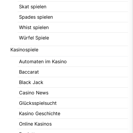
Skat spielen
Spades spielen
Whist spielen
Würfel Spiele
Kasinospiele
Automaten im Kasino
Baccarat
Black Jack
Casino News
Glücksspielsucht
Kasino Geschichte
Online Kasinos