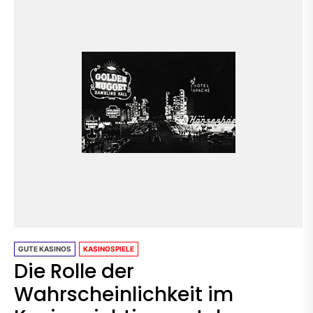
GUTE KASINOS
KASINOSPIELE
Die Rolle der
Wahrscheinlichkeit im