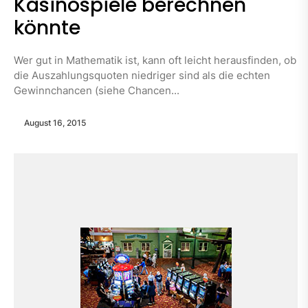
Kasinospiele berechnen
könnte
Wer gut in Mathematik ist, kann oft leicht herausfinden, ob
die Auszahlungsquoten niedriger sind als die echten
Gewinnchancen (siehe Chancen...
August 16, 2015