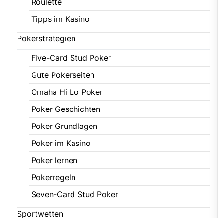
Roulette
Tipps im Kasino
Pokerstrategien
Five-Card Stud Poker
Gute Pokerseiten
Omaha Hi Lo Poker
Poker Geschichten
Poker Grundlagen
Poker im Kasino
Poker lernen
Pokerregeln
Seven-Card Stud Poker
Sportwetten