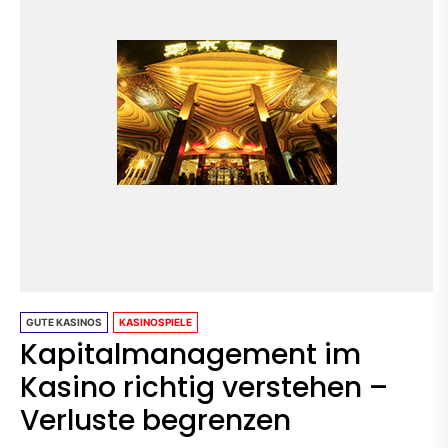
GUTE KASINOS
KASINOSPIELE
Kapitalmanagement im
Kasino richtig verstehen –
Verluste begrenzen