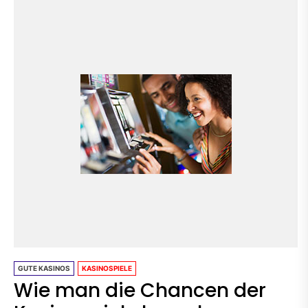
GUTE KASINOS
KASINOSPIELE
Wie man die Chancen der