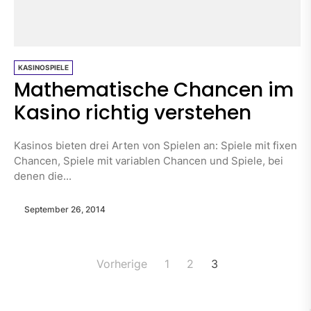
KASINOSPIELE
Mathematische Chancen im
Kasino richtig verstehen
Kasinos bieten drei Arten von Spielen an: Spiele mit fixen
Chancen, Spiele mit variablen Chancen und Spiele, bei
denen die...
September 26, 2014
Seitennummerierung
Vorherige
1
2
3
der
Beiträge