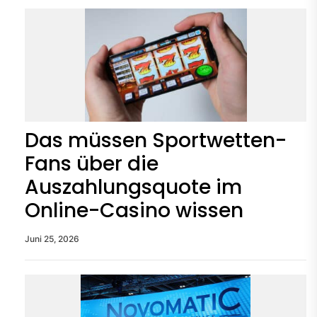
Das müssen Sportwetten-
Fans über die
Auszahlungsquote im
Online-Casino wissen
Juni 25, 2026