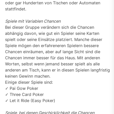
oder gar Hunderten von Tischen oder Automaten
stattfindet.
Spiele mit Variablen Chancen
Bei dieser Gruppe verändern sich die Chancen
abhängig davon, wie gut ein Spieler seine Karten
spielt oder seine Einsätze platziert. Manche dieser
Spiele mögen den erfahreneren Spielern bessere
Chancen einräumen, aber auf lange Sicht sind die
Chancen immer besser für das Haus. Mit anderen
Worten, selbst wenn jemand besser spielt als alle
anderen am Tisch, kann er in diesen Spielen langfristig
keinen Gewinn machen.
Einige dieser Spiele sind:
✓ Pai Gow Poker
✓ Three Card Poker
✓ Let it Ride (Easy Poker)
Spiele, bei denen Geschicklichkeit die Chancen