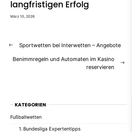
langfristigen Erfolg
März 10, 2026
Beitragsnavigation
Sportwetten bei Interwetten – Angebote
Previous
post:
Benimmregeln und Automaten im Kasino
Ne
reservieren
pos
KATEGORIEN
Fußballwetten
1. Bundesliga Expertentipps