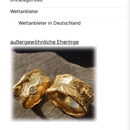
Wettanbieter
Wettanbieter in Deutschland
außergewöhnliche Eheringe