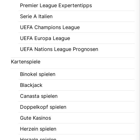
Premier League Expertentipps
Serie A Italien
UEFA Champions League
UEFA Europa League
UEFA Nations League Prognosen
Kartenspiele
Binokel spielen
Blackjack
Canasta spielen
Doppelkopf spielen
Gute Kasinos
Herzein spielen
Herzeln spielen