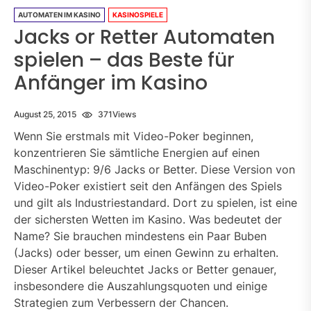
AUTOMATEN IM KASINO
KASINOSPIELE
Jacks or Retter Automaten
spielen – das Beste für
Anfänger im Kasino
August 25, 2015
371
Views
Wenn Sie erstmals mit Video-Poker beginnen,
konzentrieren Sie sämtliche Energien auf einen
Maschinentyp: 9/6 Jacks or Better. Diese Version von
Video-Poker existiert seit den Anfängen des Spiels
und gilt als Industriestandard. Dort zu spielen, ist eine
der sichersten Wetten im Kasino. Was bedeutet der
Name? Sie brauchen mindestens ein Paar Buben
(Jacks) oder besser, um einen Gewinn zu erhalten.
Dieser Artikel beleuchtet Jacks or Better genauer,
insbesondere die Auszahlungsquoten und einige
Strategien zum Verbessern der Chancen.