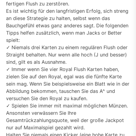
fertigen Flush zu zerstören.
Es ist wichtig für den langfristigen Erfolg, sich streng
an diese Strategie zu halten, selbst wenn das
Bauchgefühl etwas ganz anderes sagt. Die folgenden
Tipps helfen zusätzlich, wenn man Jacks or Better
spielt:
✓ Niemals drei Karten zu einem regulären Flush oder
Straight behalten. Nur wenn alle hoch (J und besser)
sind, gilt es als Ausnahme.
✓ Immer wenn Sie vier Royal Flush Karten haben,
zielen Sie auf den Royal, egal was die fünfte Karte
sein mag. Wenn Sie beispielsweise ein Blatt wie in der
Abbildung bekommen, tauschen Sie das A^ und
versuchen Sie den Royal zu kaufen.
✓ Spielen Sie immer mit maximal möglichen Münzen.
Ansonsten verwässern Sie Ihre
Gesamtrückzahlungsquote, weil der große Jackpot
nur auf Maximalspiel gezahlt wird.
Halten Sie niemals einen Kicker (eine hohe Karte zu