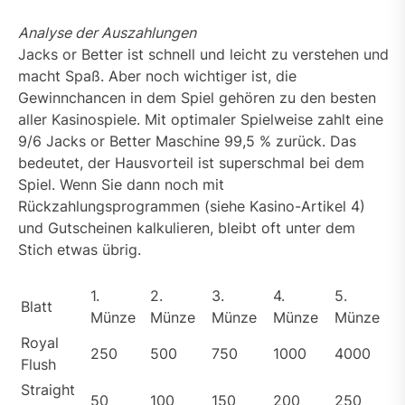
Analyse der Auszahlungen
Jacks or Better ist schnell und leicht zu verstehen und
macht Spaß. Aber noch wichtiger ist, die
Gewinnchancen in dem Spiel gehören zu den besten
aller Kasinospiele. Mit optimaler Spielweise zahlt eine
9/6 Jacks or Better Maschine 99,5 % zurück. Das
bedeutet, der Hausvorteil ist superschmal bei dem
Spiel. Wenn Sie dann noch mit
Rückzahlungsprogrammen (siehe Kasino-Artikel 4)
und Gutscheinen kalkulieren, bleibt oft unter dem
Stich etwas übrig.
1.
2.
3.
4.
5.
Blatt
Münze
Münze
Münze
Münze
Münze
Royal
250
500
750
1000
4000
Flush
Straight
50
100
150
200
250