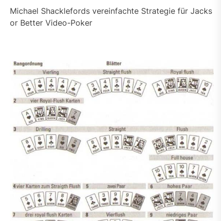
Michael Shacklefords vereinfachte Strategie für Jacks
or Better Video-Poker