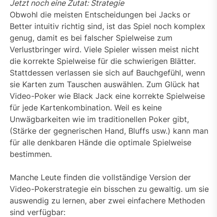
Jetzt noch eine Zutat: Strategie
Obwohl die meisten Entscheidungen bei Jacks or
Better intuitiv richtig sind, ist das Spiel noch komplex
genug, damit es bei falscher Spielweise zum
Verlustbringer wird. Viele Spieler wissen meist nicht
die korrekte Spielweise für die schwierigen Blätter.
Stattdessen verlassen sie sich auf Bauchgefühl, wenn
sie Karten zum Tauschen auswählen. Zum Glück hat
Video-Poker wie Black Jack eine korrekte Spielweise
für jede Kartenkombination. Weil es keine
Unwägbarkeiten wie im traditionellen Poker gibt,
(Stärke der gegnerischen Hand, Bluffs usw.) kann man
für alle denkbaren Hände die optimale Spielweise
bestimmen.
Manche Leute finden die vollständige Version der
Video-Pokerstrategie ein bisschen zu gewaltig. um sie
auswendig zu lernen, aber zwei einfachere Methoden
sind verfügbar: