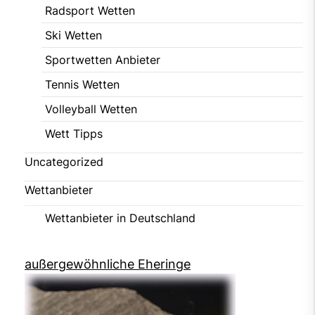
Radsport Wetten
Ski Wetten
Sportwetten Anbieter
Tennis Wetten
Volleyball Wetten
Wett Tipps
Uncategorized
Wettanbieter
Wettanbieter in Deutschland
außergewöhnliche Eheringe