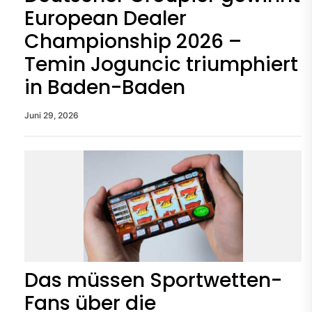
European Dealer
Championship 2026 –
Temin Joguncic triumphiert
in Baden-Baden
Juni 29, 2026
Das müssen Sportwetten-
Fans über die