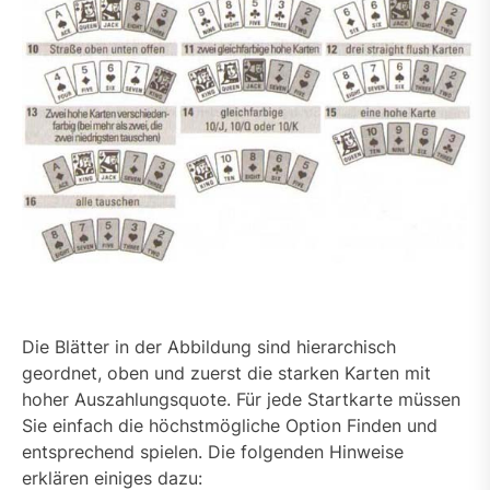
Die Blätter in der Abbildung sind hierarchisch
geordnet, oben und zuerst die starken Karten mit
hoher Auszahlungsquote. Für jede Startkarte müssen
Sie einfach die höchstmögliche Option Finden und
entsprechend spielen. Die folgenden Hinweise
erklären einiges dazu: