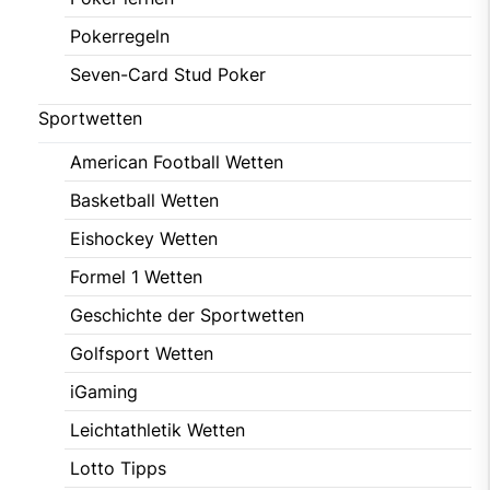
Pokerregeln
Seven-Card Stud Poker
Sportwetten
American Football Wetten
Basketball Wetten
Eishockey Wetten
Formel 1 Wetten
Geschichte der Sportwetten
Golfsport Wetten
iGaming
Leichtathletik Wetten
Lotto Tipps