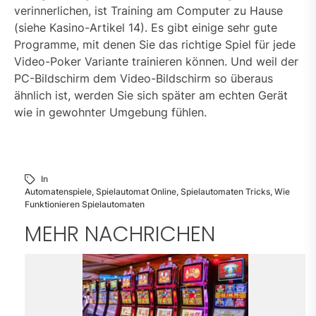
verinnerlichen, ist Training am Computer zu Hause
(siehe Kasino-Artikel 14). Es gibt einige sehr gute
Programme, mit denen Sie das richtige Spiel für jede
Video-Poker Variante trainieren können. Und weil der
PC-Bildschirm dem Video-Bildschirm so überaus
ähnlich ist, werden Sie sich später am echten Gerät
wie in gewohnter Umgebung fühlen.
In
Automatenspiele
,
Spielautomat Online
,
Spielautomaten Tricks
,
Wie
Funktionieren Spielautomaten
MEHR NACHRICHEN