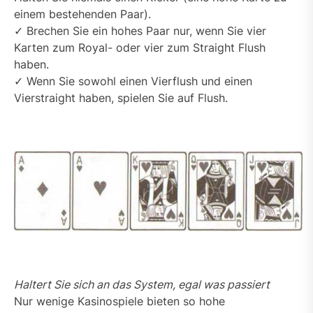
einem bestehenden Paar).
✓ Brechen Sie ein hohes Paar nur, wenn Sie vier
Karten zum Royal- oder vier zum Straight Flush
haben.
✓ Wenn Sie sowohl einen Vierflush und einen
Vierstraight haben, spielen Sie auf Flush.
Haltert Sie sich an das System, egal was passiert
Nur wenige Kasinospiele bieten so hohe