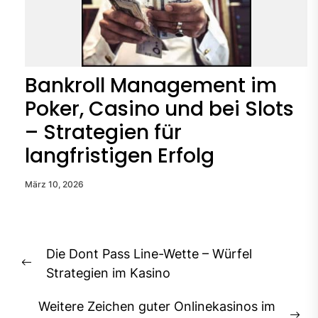
Bankroll Management im
Poker, Casino und bei Slots
– Strategien für
langfristigen Erfolg
März 10, 2026
Beitragsnavigation
Die Dont Pass Line-Wette – Würfel
Previous
Strategien im Kasino
post:
Weitere Zeichen guter Onlinekasinos im