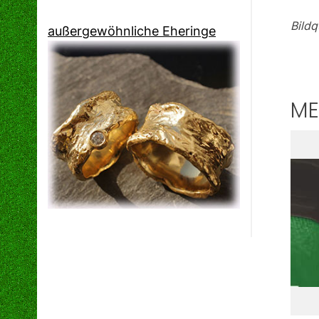
Bildq
außergewöhnliche Eheringe
ME