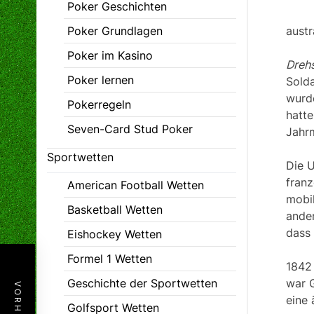
Poker Geschichten
Poker Grundlagen
austr
Poker im Kasino
Drehs
Poker lernen
Solda
wurde
Pokerregeln
hatte
Seven-Card Stud Poker
Jahrm
Sportwetten
Die U
franz
American Football Wetten
mobil
Basketball Wetten
ander
dass 
Eishockey Wetten
Formel 1 Wetten
1842 
Geschichte der Sportwetten
war G
eine 
Golfsport Wetten