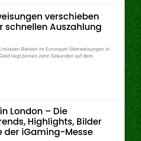
weisungen verschieben
r schnellen Auszahlung
25 müssen Banken im Euroraum Überweisungen in
 Geld liegt binnen zehn Sekunden auf dem
 in London – Die
ends, Highlights, Bilder
e der iGaming-Messe