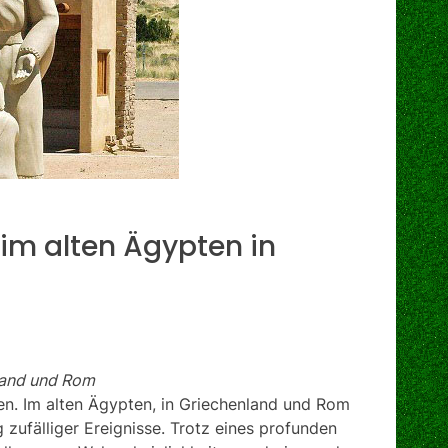
im alten Ägypten in
nland und Rom
uren. Im alten Ägypten, in Griechenland und Rom
ufälliger Ereignisse. Trotz eines profunden