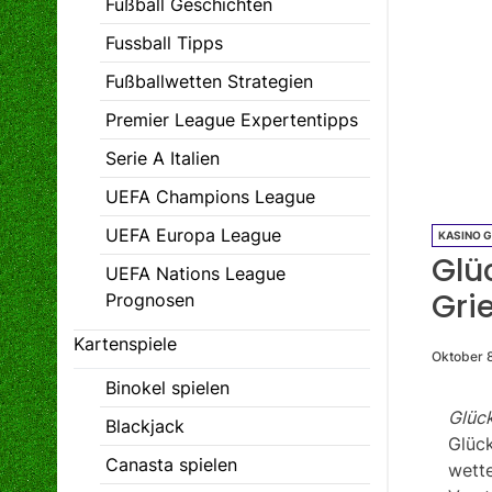
Fußball Geschichten
Fussball Tipps
Fußballwetten Strategien
Premier League Expertentipps
Serie A Italien
UEFA Champions League
UEFA Europa League
KASINO 
Glü
UEFA Nations League
Gri
Prognosen
Kartenspiele
Oktober 
Binokel spielen
Glück
Blackjack
Glück
Canasta spielen
wette