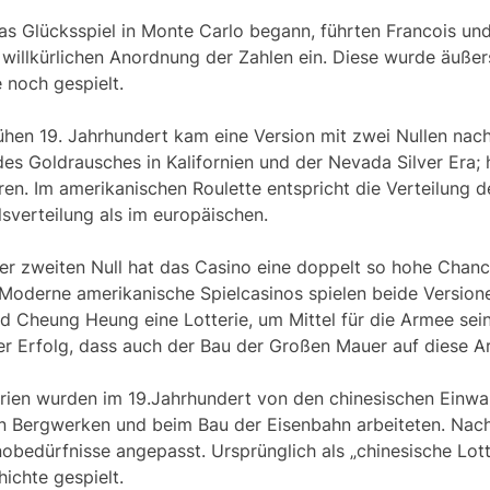
as Glücksspiel in Monte Carlo begann, führten Francois und 
 willkürlichen Anordnung der Zahlen ein. Diese wurde äußer
 noch gespielt.
ühen 19. Jahrhundert kam eine Version mit zwei Nullen nac
des Goldrausches in Kalifornien und der Nevada Silver Er
ren. Im amerikanischen Roulette entspricht die Verteilung 
lsverteilung als im europäischen.
er zweiten Null hat das Casino eine doppelt so hohe Chanc
 Moderne amerikanische Spielcasinos spielen beide Versio
d Cheung Heung eine Lotterie, um Mittel für die Armee sei
r Erfolg, dass auch der Bau der Großen Mauer auf diese Ar
erien wurden im 19.Jahrhundert von den chinesischen Einw
en Bergwerken und beim Bau der Eisenbahn arbeiteten. Nac
obedürfnisse angepasst. Ursprünglich als „chinesische Lotte
ichte gespielt.