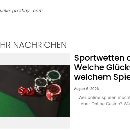
uelle: pixabay . com
HR NACHRICHEN
Sportwetten 
Welche Glück
welchem Spie
August 6, 2026
Wer online spielen möcht
lieber Online Casino? Wä