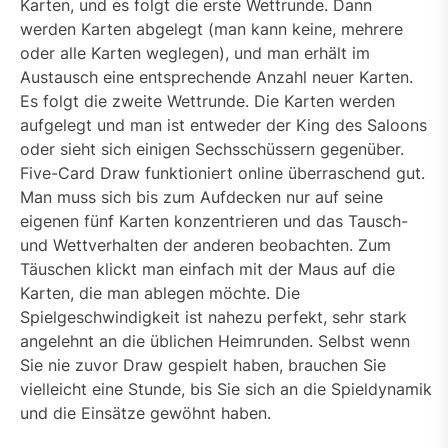
Karten, und es folgt die erste Wettrunde. Dann
werden Karten abgelegt (man kann keine, mehrere
oder alle Karten weglegen), und man erhält im
Austausch eine entsprechende Anzahl neuer Karten.
Es folgt die zweite Wettrunde. Die Karten werden
aufgelegt und man ist entweder der King des Saloons
oder sieht sich einigen Sechsschüssern gegenüber.
Five-Card Draw funktioniert online überraschend gut.
Man muss sich bis zum Aufdecken nur auf seine
eigenen fünf Karten konzentrieren und das Tausch-
und Wettverhalten der anderen beobachten. Zum
Täuschen klickt man einfach mit der Maus auf die
Karten, die man ablegen möchte. Die
Spielgeschwindigkeit ist nahezu perfekt, sehr stark
angelehnt an die üblichen Heimrunden. Selbst wenn
Sie nie zuvor Draw gespielt haben, brauchen Sie
vielleicht eine Stunde, bis Sie sich an die Spieldynamik
und die Einsätze gewöhnt haben.