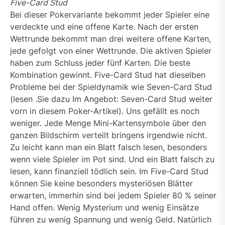
Five-Card Stud
Bei dieser Pokervariante bekommt jeder Spieler eine
verdeckte und eine offene Karte. Nach der ersten
Wettrunde bekommt man drei weitere offene Karten,
jede gefolgt von einer Wettrunde. Die aktiven Spieler
haben zum Schluss jeder fünf Karten. Die beste
Kombination gewinnt. Five-Card Stud hat dieselben
Probleme bei der Spieldynamik wie Seven-Card Stud
(lesen .Sie dazu Im Angebot: Seven-Card Stud weiter
vorn in diesem Poker-Artikel). Uns gefällt es noch
weniger. Jede Menge Mini-Kartensymbole über den
ganzen Bildschirm verteilt bringens irgendwie nicht.
Zu leicht kann man ein Blatt falsch lesen, besonders
wenn viele Spieler im Pot sind. Und ein Blatt falsch zu
lesen, kann finanziell tödlich sein. Im Five-Card Stud
können Sie keine besonders mysteriösen Blätter
erwarten, immerhin sind bei jedem Spieler 80 % seiner
Hand offen. Wenig Mysterium und wenig Einsätze
führen zu wenig Spannung und wenig Geld. Natürlich