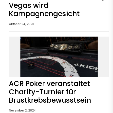
Vegas wird
Kampagnengesicht
Oktober 24, 2025
ACR Poker veranstaltet
Charity-Turnier für
Brustkrebsbewusstsein
November 2, 2024