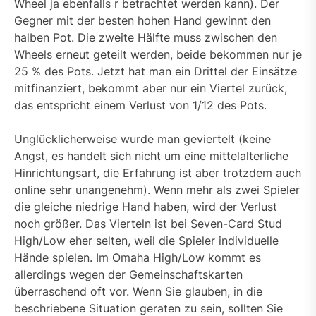
Wheel ja ebenfalls r betrachtet werden kann). Der
Gegner mit der besten hohen Hand gewinnt den
halben Pot. Die zweite Hälfte muss zwischen den
Wheels erneut geteilt werden, beide bekommen nur je
25 % des Pots. Jetzt hat man ein Drittel der Einsätze
mitfinanziert, bekommt aber nur ein Viertel zurück,
das entspricht einem Verlust von 1/12 des Pots.
Unglücklicherweise wurde man geviertelt (keine
Angst, es handelt sich nicht um eine mittelalterliche
Hinrichtungsart, die Erfahrung ist aber trotzdem auch
online sehr unangenehm). Wenn mehr als zwei Spieler
die gleiche niedrige Hand haben, wird der Verlust
noch größer. Das Vierteln ist bei Seven-Card Stud
High/Low eher selten, weil die Spieler individuelle
Hände spielen. Im Omaha High/Low kommt es
allerdings wegen der Gemeinschaftskarten
überraschend oft vor. Wenn Sie glauben, in die
beschriebene Situation geraten zu sein, sollten Sie