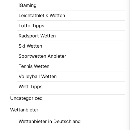
iGaming
Leichtathletik Wetten
Lotto Tipps
Radsport Wetten
Ski Wetten
Sportwetten Anbieter
Tennis Wetten
Volleyball Wetten
Wett Tipps
Uncategorized
Wettanbieter
Wettanbieter in Deutschland