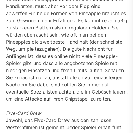
Handkarten, muss aber vor dem Flop eine
abwerfen.Für beide Formen von Pineapple braucht es
zum Gewinnen mehr Erfahrung. Es kommt regelmäßig
zu stärkeren Blättern als im regulären Holdem. Sie
würden überrascht sein, wie oft man bei den
Pineapples die zweitbeste Hand hält (der schnellste
Weg. um pleitezugehen). Die gute Nachricht für
Anfänger ist, dass es online nicht viele Pineapple-
Spieler gibt und dass alle angebotenen Spiele mit
niedrigen Einsätzen und fixen Limits laufen. Schauen
Sie zunächst nur zu, anstatt gleich voll einzusteigen.
Nachdem Sie dabei sind sollten Sie immer auf
eventuelle Spezialisten achten, die im Gebüsch lauern,
um eine Attacke auf Ihren Chipstapel zu reiten.
Five-Card Draw
Jawohl, das Five-Card Draw aus den zahllosen
Westernfilmen ist gemeint. Jeder Spieler erhält fünf