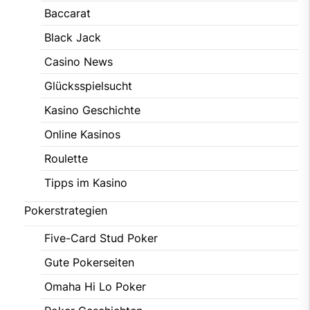
Baccarat
Black Jack
Casino News
Glücksspielsucht
Kasino Geschichte
Online Kasinos
Roulette
Tipps im Kasino
Pokerstrategien
Five-Card Stud Poker
Gute Pokerseiten
Omaha Hi Lo Poker