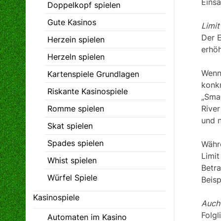
Einsä
Doppelkopf spielen
Gute Kasinos
Limit
Der E
Herzein spielen
erhöh
Herzeln spielen
Wenn
Kartenspiele Grundlagen
konkr
Riskante Kasinospiele
„Smal
Romme spielen
River
und 
Skat spielen
Spades spielen
Währe
Limit
Whist spielen
Betra
Würfel Spiele
Beisp
Kasinospiele
Auch 
Folgl
Automaten im Kasino