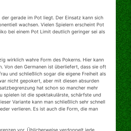
 der gerade im Pot liegt. Der Einsatz kann sich
entiell wachsen. Vielen Spielern erscheint Pot
iko bei einem Pot Limit deutlich geringer sei als
inzig wirklich wahre Form des Pokerns. Hier kann
In. Von den Germanen ist überliefert, dass sie oft
au und schließlich sogar die eigene Freiheit als
ar nicht gepokert, aber mit diesen absurden
Einsatzbegrenzung hat schon so mancher mehr
zu spielen ist die spektakulärste, schärfste und
ieser Variante kann man schließlich sehr schnell
der verlieren. Es ist auch die Form, die man
grenzen vor. Üblicherweise verdoppelt jede