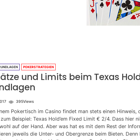
RUNDLAGEN
POKERSTRATEGIEN
sätze und Limits beim Texas Hol
ndlagen
2017
395
Views
nem Pokertisch im Casino findet man stets einen Hinweis, d
zum Beispiel: Texas Hold’em Fixed Limit € 2/4. Dass hier n
 wohl auf der Hand. Aber was hat es mit dem Rest der Inform
ieren jeweils die Unter- und Obergrenze beim Bieten. Denn