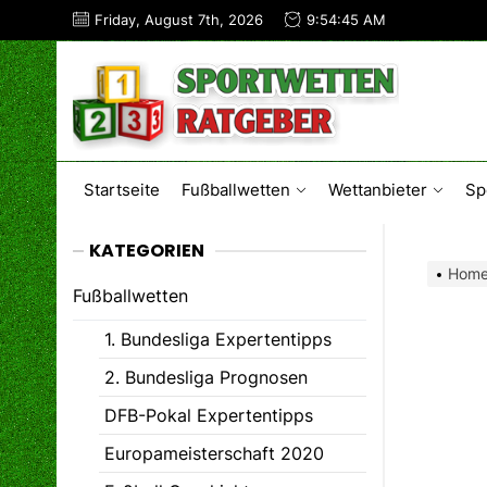
Skip
Friday, August 7th, 2026
9:54:46 AM
to
the
content
Startseite
Fußballwetten
Wettanbieter
Sp
KATEGORIEN
Hom
Fußballwetten
1. Bundesliga Expertentipps
2. Bundesliga Prognosen
DFB-Pokal Expertentipps
Europameisterschaft 2020