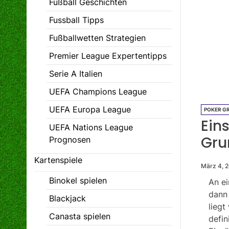
Fußball Geschichten
Fussball Tipps
Fußballwetten Strategien
Premier League Expertentipps
Serie A Italien
UEFA Champions League
UEFA Europa League
POKER G
Ein
UEFA Nations League
Gru
Prognosen
Kartenspiele
März 4, 
Binokel spielen
An ei
dann 
Blackjack
liegt
Canasta spielen
defin