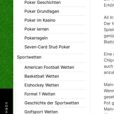
Poker Geschichten
Erhöh
Poker Grundlagen
All In
Poker im Kasino
Der h
Poker lernen
Spiel
genüg
Pokerregeln
Blatt
Seven-Card Stud Poker
Eine 
Sportwetten
Chipv
auch 
American Football Wetten
anzuk
Basketball Wetten
Main
Eishockey Wetten
Wenn 
Formel 1 Wetten
geset
Geschichte der Sportwetten
Pot g
Main-
Golfsport Wetten