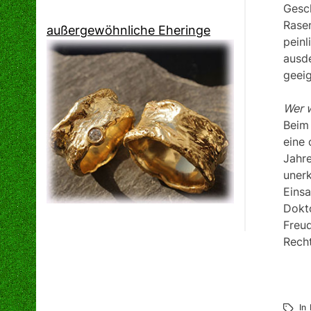
Gesch
Rasen
außergewöhnliche Eheringe
peinl
ausde
geeig
Wer 
Beim 
eine 
Jahre
unerk
Einsa
Dokto
Freud
Recht
In