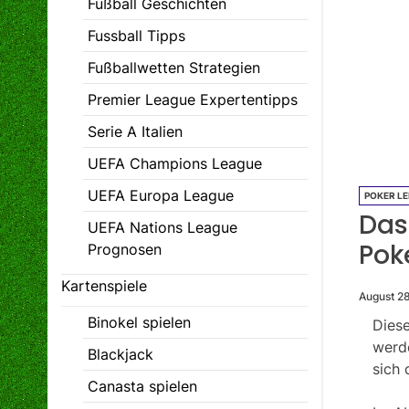
Fußball Geschichten
Fussball Tipps
Fußballwetten Strategien
Premier League Expertentipps
Serie A Italien
UEFA Champions League
UEFA Europa League
POKER L
Das 
UEFA Nations League
Pok
Prognosen
Kartenspiele
August 2
Binokel spielen
Diese
werde
Blackjack
sich 
Canasta spielen