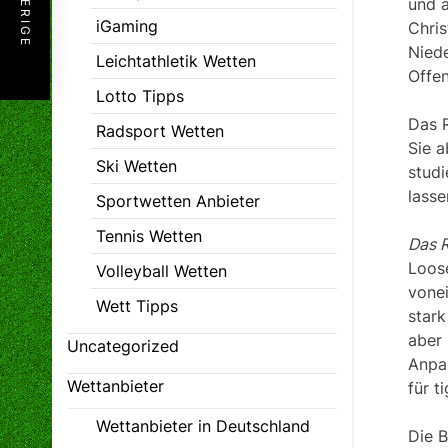
VORHERIGE
und a
iGaming
Chris
Niede
Leichtathletik Wetten
Offen
Lotto Tipps
Das R
Radsport Wetten
Sie a
Ski Wetten
studi
lasse
Sportwetten Anbieter
Tennis Wetten
Das 
Loose
Volleyball Wetten
vonei
Wett Tipps
stark
aber 
Uncategorized
Anpas
Wettanbieter
für t
Wettanbieter in Deutschland
Die B