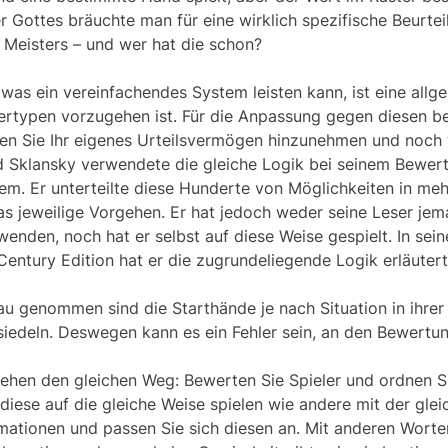
r Gottes bräuchte man für eine wirklich spezifische Beurtei
 Meisters – und wer hat die schon?
 was ein vereinfachendes System leisten kann, ist eine allg
ertypen vorzugehen ist. Für die Anpassung gegen diesen b
en Sie Ihr eigenes Urteilsvermögen hinzunehmen und noch 
 Sklansky verwendete die gleiche Logik bei seinem Bewert
em. Er unterteilte diese Hunderte von Möglichkeiten in me
as jeweilige Vorgehen. Er hat jedoch weder seine Leser jem
enden, noch hat er selbst auf diese Weise gespielt. In se
Century Edition hat er die zugrundeliegende Logik erläutert
u genommen sind die Starthände je nach Situation in ihrer
iedeln. Deswegen kann es ein Fehler sein, an den Bewertun
ehen den gleichen Weg: Bewerten Sie Spieler und ordnen Si
diese auf die gleiche Weise spielen wie andere mit der gle
mationen und passen Sie sich diesen an. Mit anderen Worten