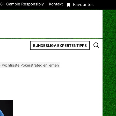
18+ Gamble Responsibly
Kontakt
Favourites
BUNDESLIGA EXPERTENTIPPS
I – wichtigste Pokerstrategien lernen