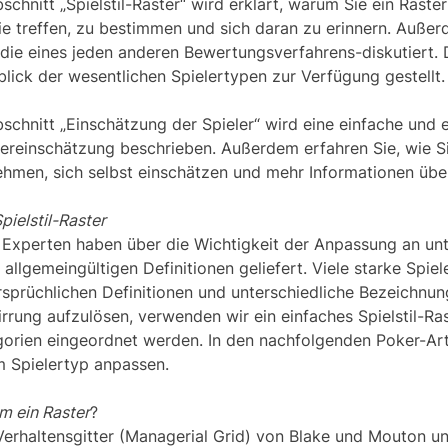
schnitt „Spielstil-Raster“ wird erklärt, warum Sie ein Raster 
Sie treffen, zu bestimmen und sich daran zu erinnern. Au
die eines jeden anderen Bewertungsverfahrens-diskutiert. 
lick der wesentlichen Spielertypen zur Verfügung gestellt.
schnitt „Einschätzung der Spieler“ wird eine einfache und
ereinschätzung beschrieben. Außerdem erfahren Sie, wie S
hmen, sich selbst einschätzen und mehr Informationen über
pielstil-Raster
 Experten haben über die Wichtigkeit der Anpassung an unt
 allgemeingültigen Definitionen geliefert. Viele starke Spi
sprüchlichen Definitionen und unterschiedliche Bezeichnung
rrung aufzulösen, verwenden wir ein einfaches Spielstil-Rast
orien eingeordnet werden. In den nachfolgenden Poker-Artik
m Spielertyp anpassen.
m ein Raster
?
Verhaltensgitter (Managerial Grid) von Blake und Mouton 