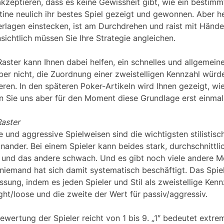
kzeptieren, dass es keine Gewissheit gibt, wie ein bestimmter
tine neulich ihr bestes Spiel gezeigt und gewonnen. Aber 
rlagen einstecken, ist am Durchdrehen und raist mit Hände
sichtlich müssen Sie Ihre Strategie angleichen.
aster kann Ihnen dabei helfen, ein schnelles und allgemei
ber nicht, die Zuordnung einer zweistelligen Kennzahl würd
eren. In den späteren Poker-Artikeln wird Ihnen gezeigt, w
n Sie uns aber für den Moment diese Grundlage erst einmal 
Raster
 und aggressive Spielweisen sind die wichtigsten stilistisc
nander. Bei einem Spieler kann beides stark, durchschnittl
 und das andere schwach. Und es gibt noch viele andere M
niemand hat sich damit systematisch beschäftigt. Das Spielst
sung, indem es jeden Spieler und Stil als zweistellige Kennza
ight/loose und die zweite der Wert für passiv/aggressiv.
ewertung der Spieler reicht von 1 bis 9. „1″ bedeutet extrem