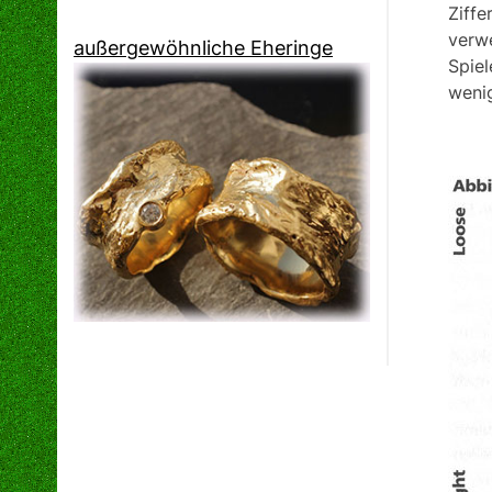
Ziffe
verwe
außergewöhnliche Eheringe
Spiel
weni