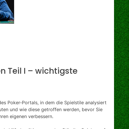
n Teil I – wichtigste
des Poker-Portals, in dem die Spielstile analysiert
uten und wie diese getroffen werden, bevor Sie
hren eigenen verbessern.