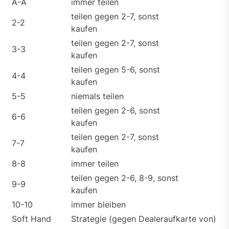
A-A
immer teilen
teilen gegen 2-7, sonst
2-2
kaufen
teilen gegen 2-7, sonst
3-3
kaufen
teilen gegen 5-6, sonst
4-4
kaufen
5-5
niemals teilen
teilen gegen 2-6, sonst
6-6
kaufen
teilen gegen 2-7, sonst
7-7
kaufen
8-8
immer teilen
teilen gegen 2-6, 8-9, sonst
9-9
kaufen
10-10
immer bleiben
Soft Hand
Strategie (gegen Dealeraufkarte von)