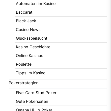
Automaten im Kasino
Baccarat
Black Jack
Casino News
Glücksspielsucht
Kasino Geschichte
Online Kasinos
Roulette
Tipps im Kasino
Pokerstrategien
Five-Card Stud Poker
Gute Pokerseiten
Omaha Hi Lo Poker