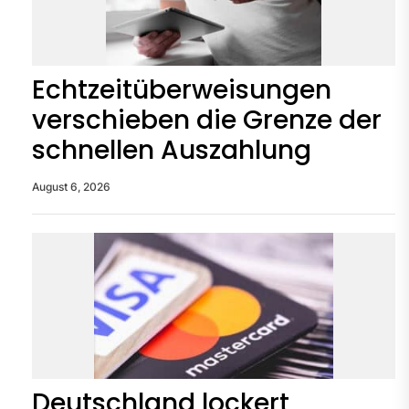
Echtzeitüberweisungen
verschieben die Grenze der
schnellen Auszahlung
August 6, 2026
Deutschland lockert