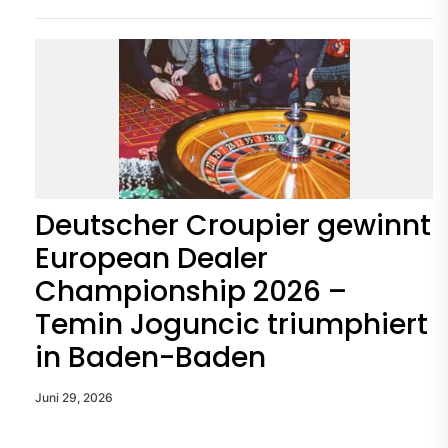
Deutscher Croupier gewinnt
European Dealer
Championship 2026 –
Temin Joguncic triumphiert
in Baden-Baden
Juni 29, 2026