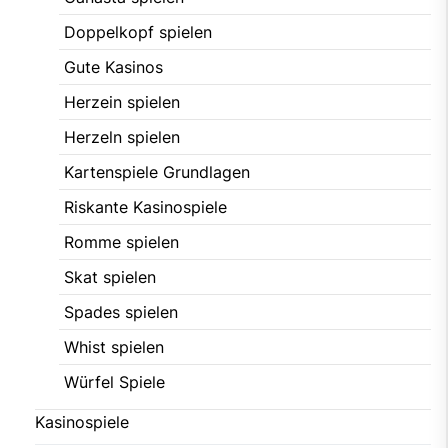
Doppelkopf spielen
Gute Kasinos
Herzein spielen
Herzeln spielen
Kartenspiele Grundlagen
Riskante Kasinospiele
Romme spielen
Skat spielen
Spades spielen
Whist spielen
Würfel Spiele
Kasinospiele