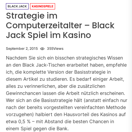
BLACK JACK
KASINOSPIELE
Strategie im
Computerzeitalter – Black
Jack Spiel im Kasino
September 2, 2015
355
Views
Nachdem Sie sich ein bisschen strategisches Wissen
an den Black Jack-Tischen erarbeitet haben, empfehle
ich, die komplette Version der Basisstrategie in
diesem Artikel zu studieren. Es bedarf einiger Arbeit,
alles zu verinnerlichen, aber die zusätzlichen
Gewinnchancen lassen die Arbeit nützlich erscheinen.
Wer sich an die Basisstrategie hält (anstatt einfach nur
nach der bereits vorgestellten vereinfachten Methode
vorzugehen) halbiert den Hausvorteil des Kasinos auf
etwa 0,5 % – mit Abstand die besten Chancen in
einem Spiel gegen die Bank.