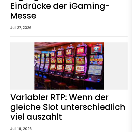
Eindrücke der iGaming-
Messe
Juli 27, 2026
Variabler RTP: Wenn der
gleiche Slot unterschiedlich
viel auszahlt
Juli 16, 2026