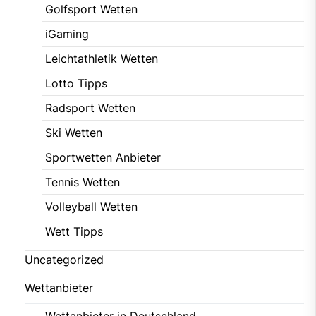
Golfsport Wetten
iGaming
Leichtathletik Wetten
Lotto Tipps
Radsport Wetten
Ski Wetten
Sportwetten Anbieter
Tennis Wetten
Volleyball Wetten
Wett Tipps
Uncategorized
Wettanbieter
Wettanbieter in Deutschland