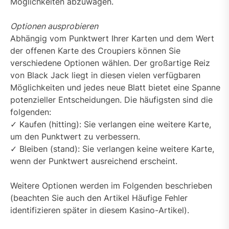
Möglichkeiten abzuwägen.
Optionen ausprobieren
Abhängig vom Punktwert Ihrer Karten und dem Wert
der offenen Karte des Croupiers können Sie
verschiedene Optionen wählen. Der großartige Reiz
von Black Jack liegt in diesen vielen verfügbaren
Möglichkeiten und jedes neue Blatt bietet eine Spanne
potenzieller Entscheidungen. Die häufigsten sind die
folgenden:
✓ Kaufen (hitting): Sie verlangen eine weitere Karte,
um den Punktwert zu verbessern.
✓ Bleiben (stand): Sie verlangen keine weitere Karte,
wenn der Punktwert ausreichend erscheint.
Weitere Optionen werden im Folgenden beschrieben
(beachten Sie auch den Artikel Häufige Fehler
identifizieren später in diesem Kasino-Artikel).