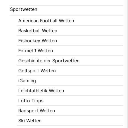
Sportwetten
American Football Wetten
Basketball Wetten
Eishockey Wetten
Formel 1 Wetten
Geschichte der Sportwetten
Golfsport Wetten
iGaming
Leichtathletik Wetten
Lotto Tipps
Radsport Wetten
Ski Wetten