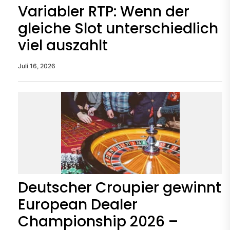
Variabler RTP: Wenn der
gleiche Slot unterschiedlich
viel auszahlt
Juli 16, 2026
Deutscher Croupier gewinnt
European Dealer
Championship 2026 –