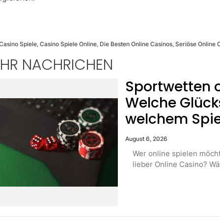
Casino Spiele
,
Casino Spiele Online
,
Die Besten Online Casinos
,
Seriöse Online 
HR NACHRICHEN
Sportwetten 
Welche Glück
welchem Spie
August 6, 2026
Wer online spielen möcht
lieber Online Casino? Wä