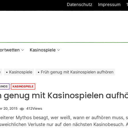
Datenschutz
Impressum
ortwetten
Kasinospiele
e
Kasinospiele
Früh genug mit Kasinospielen aufhören
SINOS
KASINOSPIELE
h genug mit Kasinospielen aufh
r 20, 2015
412
Views
eiterer Mythos besagt, wer weiß, wann er aufhören muss, s
sweichlichen Verluste nur auf den nächsten Kasinobesuch.