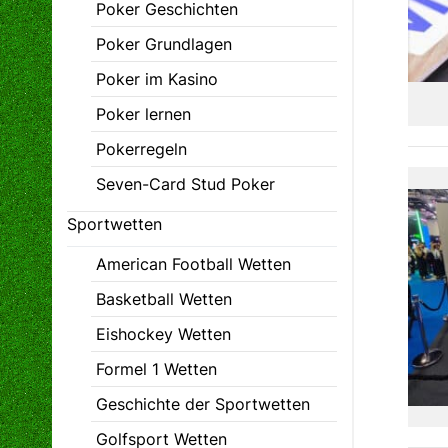
Poker Geschichten
Poker Grundlagen
Poker im Kasino
Poker lernen
Pokerregeln
Seven-Card Stud Poker
Sportwetten
American Football Wetten
Basketball Wetten
Eishockey Wetten
Formel 1 Wetten
Geschichte der Sportwetten
Golfsport Wetten