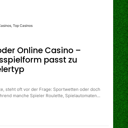
Casinos
,
Top Casinos
oder Online Casino –
sspielform passt zu
lertyp
e, steht oft vor der Frage: Sportwetten oder doch
hrend manche Spieler Roulette, Spielautomaten...