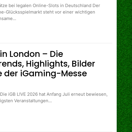
tze bei legalen Online-Slots in Deutschland Der
ne-Glücksspielmarkt steht vor einer wichtigen
nsame...
 in London – Die
ends, Highlights, Bilder
e der iGaming-Messe
Die iGB L!VE 2026 hat Anfang Juli erneut bewiesen,
igsten Veranstaltungen...