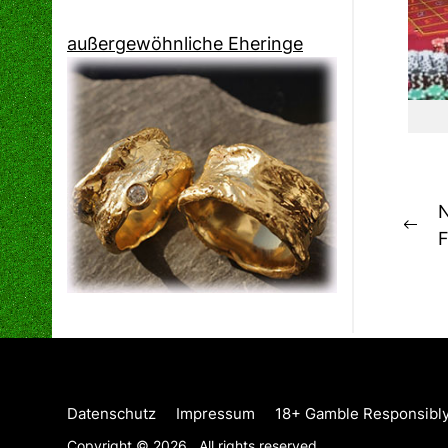
außergewöhnliche Eheringe
Bei
N
Previ
F
post:
Datenschutz
Impressum
18+ Gamble Responsibl
Copyright © 2026
.
All rights reserved.