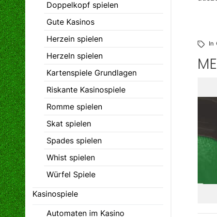
Doppelkopf spielen
Gute Kasinos
Herzein spielen
In
Herzeln spielen
ME
Kartenspiele Grundlagen
Riskante Kasinospiele
Romme spielen
Skat spielen
Spades spielen
Whist spielen
Würfel Spiele
Kasinospiele
Automaten im Kasino