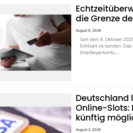
Echtzeitüber
die Grenze de
August 6, 2026
Seit dem 9. Oktober 20
Echtzeit versenden. Das
Empfängerkonto,...
Deutschland l
Online-Slots: 
künftig mögli
August 2, 2026