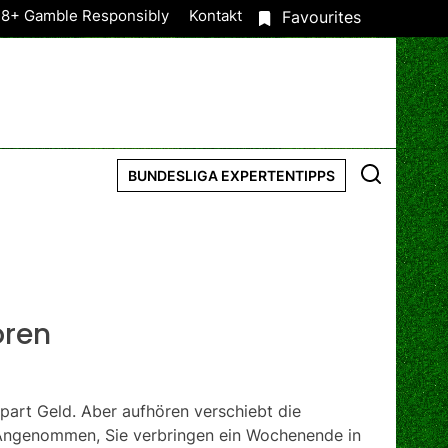
18+ Gamble Responsibly
Kontakt
Favourites
BUNDESLIGA EXPERTENTIPPS
ören
part Geld. Aber aufhören verschiebt die
 Angenommen, Sie verbringen ein Wochenende in