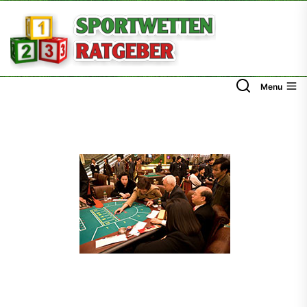
Skip
to
the
content
Menu