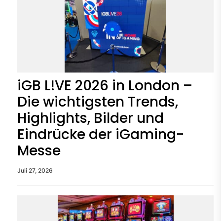
iGB L!VE 2026 in London –
Die wichtigsten Trends,
Highlights, Bilder und
Eindrücke der iGaming-
Messe
Juli 27, 2026