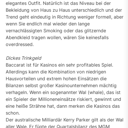
elegantes Outfit. Natürlich ist das Niveau bei der
Bekleidung von Haus zu Haus unterschiedlich und der
Trend geht eindeutig in Richtung weniger formell, aber
wenn Sie endlich mal wieder den lange
vernachlässigten Smoking oder das glitzernde
Abendkleid tragen wollen, wären Sie keinesfalls
overdressed.
Dickes Trinkgeld
Baccarat ist für Kasinos ein sehr profitables Spiel.
Allerdings kann die Kombination von niedrigen
Hausvorteilen und extrem hohen Einsätzen die
Bilanzen selbst großer Kasinounternehmen mächtig
verhageln. Wenn ein sogenannter Wal (whale), das ist
ein Spieler der Millioneneinsätze riskiert, gewinnt und
eine heiße Strähne hat, dann merken die Kasinos das
schon.
Der australische Milliardär Kerry Parker gilt als der Wal
aller Wale. Er fügte der Quartalsbilanz des MGM