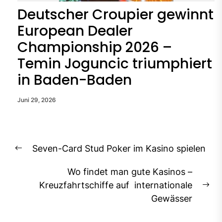
Deutscher Croupier gewinnt
European Dealer
Championship 2026 –
Temin Joguncic triumphiert
in Baden-Baden
Juni 29, 2026
Beitragsnavigation
Seven-Card Stud Poker im Kasino spielen
Previous
post:
Wo findet man gute Kasinos –
Kreuzfahrtschiffe auf internationale
Ne
Gewässer
pos