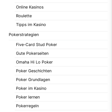
Online Kasinos
Roulette
Tipps im Kasino
Pokerstrategien
Five-Card Stud Poker
Gute Pokerseiten
Omaha Hi Lo Poker
Poker Geschichten
Poker Grundlagen
Poker im Kasino
Poker lernen
Pokerregeln