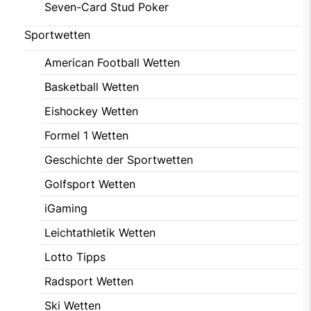
Seven-Card Stud Poker
Sportwetten
American Football Wetten
Basketball Wetten
Eishockey Wetten
Formel 1 Wetten
Geschichte der Sportwetten
Golfsport Wetten
iGaming
Leichtathletik Wetten
Lotto Tipps
Radsport Wetten
Ski Wetten