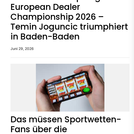
European Dealer
Championship 2026 –
Temin Joguncic triumphiert
in Baden-Baden
Juni 29, 2026
Das müssen Sportwetten-
Fans über die