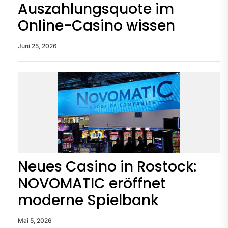
Auszahlungsquote im
Online-Casino wissen
Juni 25, 2026
Neues Casino in Rostock:
NOVOMATIC eröffnet
moderne Spielbank
Mai 5, 2026