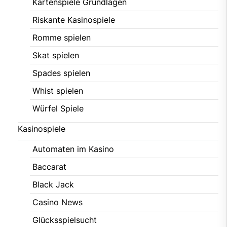
Kartenspiele Grundlagen
Riskante Kasinospiele
Romme spielen
Skat spielen
Spades spielen
Whist spielen
Würfel Spiele
Kasinospiele
Automaten im Kasino
Baccarat
Black Jack
Casino News
Glücksspielsucht