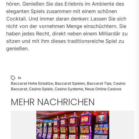
hören. Genießen Sie das Erlebnis im Ambiente des
eleganten Spiels zusammen mit einem schönen
Cocktail. Und immer daran denken: Lassen Sie sich
nicht von der vornehmen Menge einschüchtern. Sie
haben jedes Recht, direkt neben einem Milliardär zu
sitzen und mit ihm dieses traditionsreiche Spiel zu
genießen.
In
Baccarat Hohe Einsätze
,
Baccarat Spielen
,
Baccarat Tips
,
Casino
Baccarat
,
Casino Spiele
,
Casino Systeme
,
Neue Online Casinos
MEHR NACHRICHEN