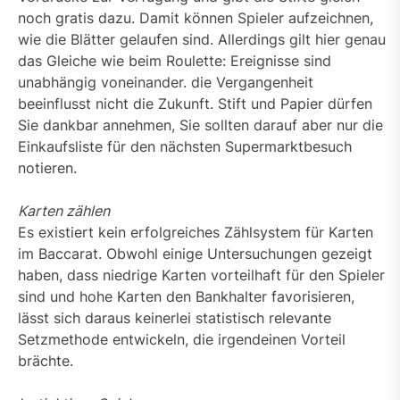
noch gratis dazu. Damit können Spieler aufzeichnen,
wie die Blätter gelaufen sind. Allerdings gilt hier genau
das Gleiche wie beim Roulette: Ereignisse sind
unabhängig voneinander. die Vergangenheit
beeinflusst nicht die Zukunft. Stift und Papier dürfen
Sie dankbar annehmen, Sie sollten darauf aber nur die
Einkaufsliste für den nächsten Supermarktbesuch
notieren.
Karten zählen
Es existiert kein erfolgreiches Zählsystem für Karten
im Baccarat. Obwohl einige Untersuchungen gezeigt
haben, dass niedrige Karten vorteilhaft für den Spieler
sind und hohe Karten den Bankhalter favorisieren,
lässt sich daraus keinerlei statistisch relevante
Setzmethode entwickeln, die irgendeinen Vorteil
brächte.