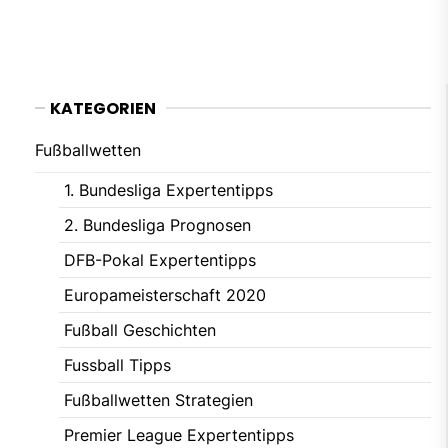
pos
KATEGORIEN
Fußballwetten
1. Bundesliga Expertentipps
2. Bundesliga Prognosen
DFB-Pokal Expertentipps
Europameisterschaft 2020
Fußball Geschichten
Fussball Tipps
Fußballwetten Strategien
Premier League Expertentipps