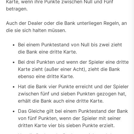
Karte, wenn ihre Punkte zwischen Null und Fünf
betragen.
Auch der Dealer oder die Bank unterliegen Regeln, an
die sie sich halten müssen.
Bei einem Punktestand von Null bis zwei zieht
die Bank eine dritte Karte.
Bei drei Punkten und wenn der Spieler eine dritte
Karte zieht (außer einer Acht), zieht die Bank
ebenso eine dritte Karte.
Hat die Bank vier Punkte erreicht und der Spieler
zwischen fünf und sieben Punkten gezogen hat,
erhält die Bank auch eine dritte Karte.
Das Gleiche gilt bei einem Punktestand der Bank
von fünf Punkten, wenn der Spieler mit seiner
dritten Karte vier bis sieben Punkte erzielt.