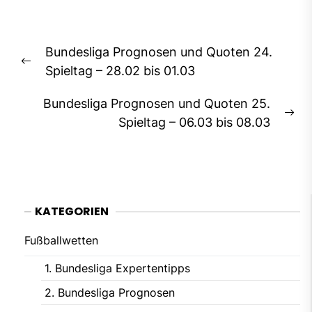
Beitragsnavigation
Bundesliga Prognosen und Quoten 24.
Previous
Spieltag – 28.02 bis 01.03
post:
Bundesliga Prognosen und Quoten 25.
Ne
Spieltag – 06.03 bis 08.03
pos
KATEGORIEN
Fußballwetten
1. Bundesliga Expertentipps
2. Bundesliga Prognosen