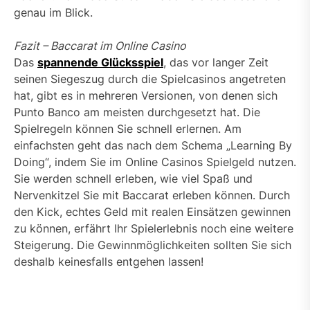
genau im Blick.
Fazit – Baccarat im Online Casino
Das
spannende Glücksspiel
, das vor langer Zeit
seinen Siegeszug durch die Spielcasinos angetreten
hat, gibt es in mehreren Versionen, von denen sich
Punto Banco am meisten durchgesetzt hat. Die
Spielregeln können Sie schnell erlernen. Am
einfachsten geht das nach dem Schema „Learning By
Doing“, indem Sie im Online Casinos Spielgeld nutzen.
Sie werden schnell erleben, wie viel Spaß und
Nervenkitzel Sie mit Baccarat erleben können. Durch
den Kick, echtes Geld mit realen Einsätzen gewinnen
zu können, erfährt Ihr Spielerlebnis noch eine weitere
Steigerung. Die Gewinnmöglichkeiten sollten Sie sich
deshalb keinesfalls entgehen lassen!