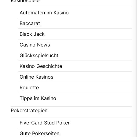
Kasinospiele
Automaten im Kasino
Baccarat
Black Jack
Casino News
Glücksspielsucht
Kasino Geschichte
Online Kasinos
Roulette
Tipps im Kasino
Pokerstrategien
Five-Card Stud Poker
Gute Pokerseiten