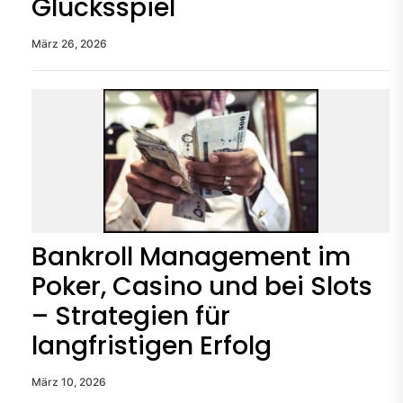
Glücksspiel
März 26, 2026
Bankroll Management im
Poker, Casino und bei Slots
– Strategien für
langfristigen Erfolg
März 10, 2026