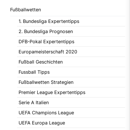
Fußballwetten
1. Bundesliga Expertentipps
2. Bundesliga Prognosen
DFB-Pokal Expertentipps
Europameisterschaft 2020
Fußball Geschichten
Fussball Tipps
Fußballwetten Strategien
Premier League Expertentipps
Serie A Italien
UEFA Champions League
UEFA Europa League