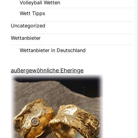
Volleyball Wetten
Wett Tipps
Uncategorized
Wettanbieter
Wettanbieter in Deutschland
außergewöhnliche Eheringe