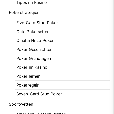
Tipps im Kasino
Pokerstrategien
Five-Card Stud Poker
Gute Pokerseiten
Omaha Hi Lo Poker
Poker Geschichten
Poker Grundlagen
Poker im Kasino
Poker lernen
Pokerregeln
Seven-Card Stud Poker
Sportwetten