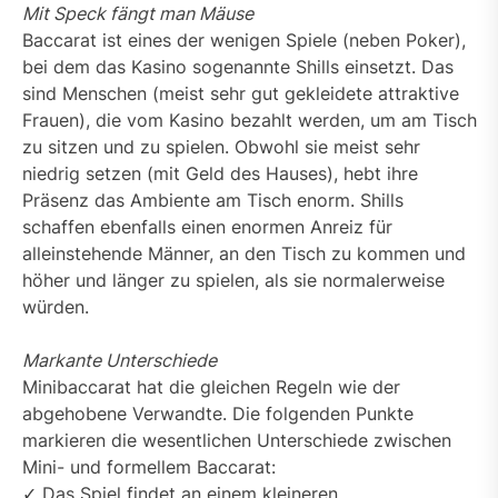
Mit Speck fängt man Mäuse
Baccarat ist eines der wenigen Spiele (neben Poker),
bei dem das Kasino sogenannte Shills einsetzt. Das
sind Menschen (meist sehr gut gekleidete attraktive
Frauen), die vom Kasino bezahlt werden, um am Tisch
zu sitzen und zu spielen. Obwohl sie meist sehr
niedrig setzen (mit Geld des Hauses), hebt ihre
Präsenz das Ambiente am Tisch enorm. Shills
schaffen ebenfalls einen enormen Anreiz für
alleinstehende Männer, an den Tisch zu kommen und
höher und länger zu spielen, als sie normalerweise
würden.
Markante Unterschiede
Minibaccarat hat die gleichen Regeln wie der
abgehobene Verwandte. Die folgenden Punkte
markieren die wesentlichen Unterschiede zwischen
Mini- und formellem Baccarat:
✓ Das Spiel findet an einem kleineren,