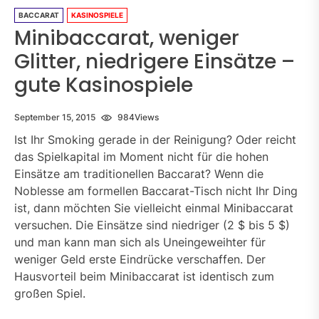
BACCARAT
KASINOSPIELE
Minibaccarat, weniger
Glitter, niedrigere Einsätze –
gute Kasinospiele
September 15, 2015
984
Views
Ist Ihr Smoking gerade in der Reinigung? Oder reicht
das Spielkapital im Moment nicht für die hohen
Einsätze am traditionellen Baccarat? Wenn die
Noblesse am formellen Baccarat-Tisch nicht Ihr Ding
ist, dann möchten Sie vielleicht einmal Minibaccarat
versuchen. Die Einsätze sind niedriger (2 $ bis 5 $)
und man kann man sich als Uneingeweihter für
weniger Geld erste Eindrücke verschaffen. Der
Hausvorteil beim Minibaccarat ist identisch zum
großen Spiel.