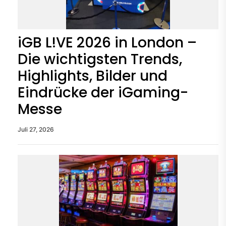
iGB L!VE 2026 in London –
Die wichtigsten Trends,
Highlights, Bilder und
Eindrücke der iGaming-
Messe
Juli 27, 2026