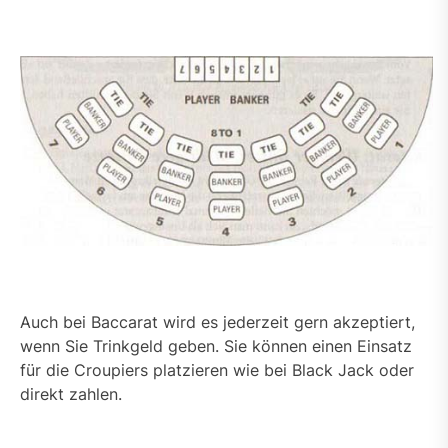
Auch bei Baccarat wird es jederzeit gern akzeptiert,
wenn Sie Trinkgeld geben. Sie können einen Einsatz
für die Croupiers platzieren wie bei Black Jack oder
direkt zahlen.