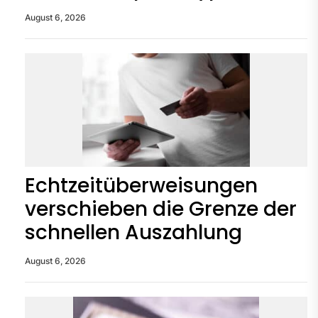
August 6, 2026
Echtzeitüberweisungen
verschieben die Grenze der
schnellen Auszahlung
August 6, 2026