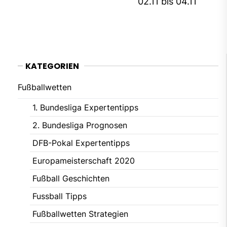
Ne
02.11 bis 04.11
pos
KATEGORIEN
Fußballwetten
1. Bundesliga Expertentipps
2. Bundesliga Prognosen
DFB-Pokal Expertentipps
Europameisterschaft 2020
Fußball Geschichten
Fussball Tipps
Fußballwetten Strategien