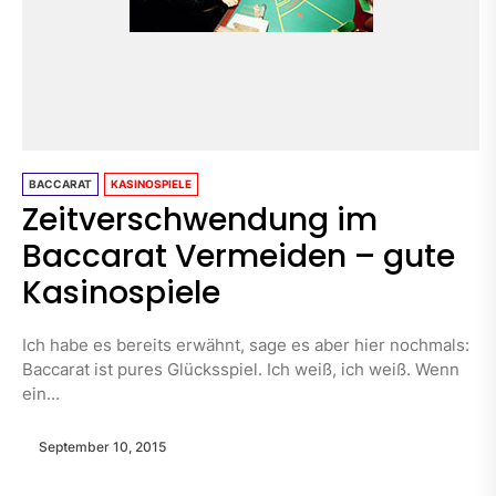
BACCARAT
KASINOSPIELE
Zeitverschwendung im
Baccarat Vermeiden – gute
Kasinospiele
Ich habe es bereits erwähnt, sage es aber hier nochmals:
Baccarat ist pures Glücksspiel. Ich weiß, ich weiß. Wenn
ein...
September 10, 2015