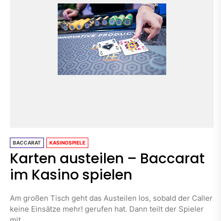
BACCARAT
KASINOSPIELE
Karten austeilen – Baccarat
im Kasino spielen
Am großen Tisch geht das Austeilen los, sobald der Caller
keine Einsätze mehr! gerufen hat. Dann teilt der Spieler
mit...