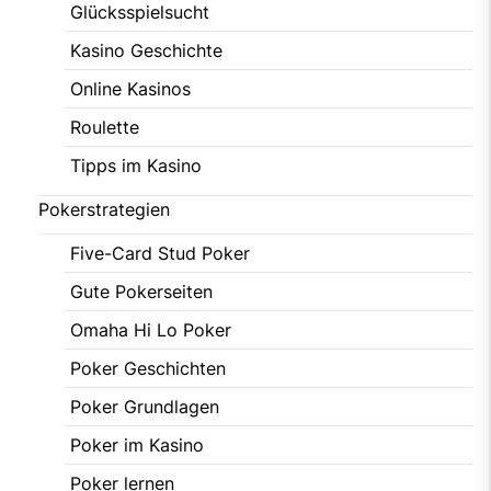
Glücksspielsucht
Kasino Geschichte
Online Kasinos
Roulette
Tipps im Kasino
Pokerstrategien
Five-Card Stud Poker
Gute Pokerseiten
Omaha Hi Lo Poker
Poker Geschichten
Poker Grundlagen
Poker im Kasino
Poker lernen