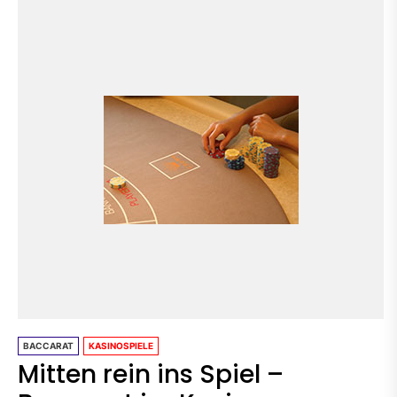
BACCARAT
KASINOSPIELE
Mitten rein ins Spiel –