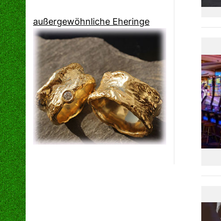
außergewöhnliche Eheringe