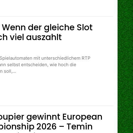
: Wenn der gleiche Slot
ch viel auszahlt
d Spielautomaten mit unterschiedlichem RTP
ann selbst entscheiden, wie hoch die
soll,...
oupier gewinnt European
ionship 2026 – Temin