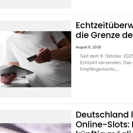
Echtzeitüber
die Grenze de
August 6, 2026
Seit dem 9. Oktober 20
Echtzeit versenden. Das
Empfängerkonto,...
Deutschland l
Online-Slots: 