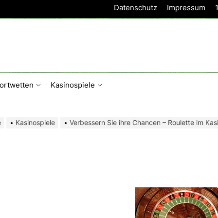
Datenschutz
Impressum
ortwetten
Kasinospiele
e
Kasinospiele
Verbessern Sie ihre Chancen – Roulette im Kas