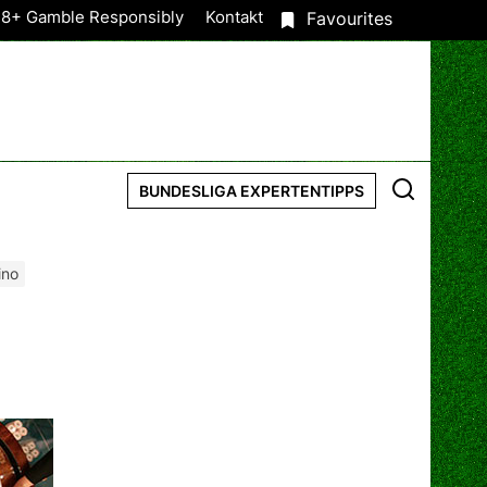
18+ Gamble Responsibly
Kontakt
Favourites
BUNDESLIGA EXPERTENTIPPS
ino