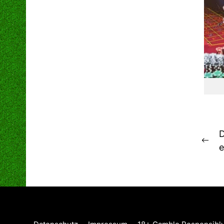
Bei
D
Previ
e
post: