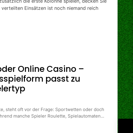
usätzlich die erste Kolonne spielen, decken Sie
verteilten Einsätzen ist noch niemand reich
oder Online Casino –
sspielform passt zu
lertyp
e, steht oft vor der Frage: Sportwetten oder doch
hrend manche Spieler Roulette, Spielautomaten...