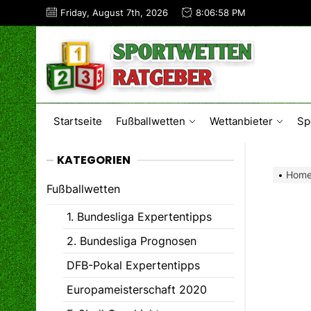
Skip
Friday, August 7th, 2026
8:06:59 PM
to
the
content
Startseite
Fußballwetten
Wettanbieter
Sp
KATEGORIEN
Hom
Fußballwetten
1. Bundesliga Expertentipps
2. Bundesliga Prognosen
DFB-Pokal Expertentipps
Europameisterschaft 2020