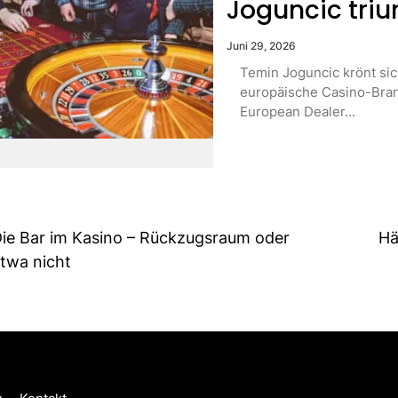
Joguncic tri
Juni 29, 2026
Temin Joguncic krönt si
europäische Casino-Bran
European Dealer...
tragsnavigation
ie Bar im Kasino – Rückzugsraum oder
Hä
ous
twa nicht