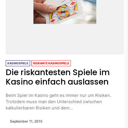
KASINOSPIELE
RISKANTE KASINOSPIELE
Die riskantesten Spiele im
Kasino einfach auslassen
Beim Spiel im Kasino geht es immer nur um Risiken.
Trotzdem muss man den Unterschied zwischen
kalkulierbaren Risiken und dem...
September 11, 2015