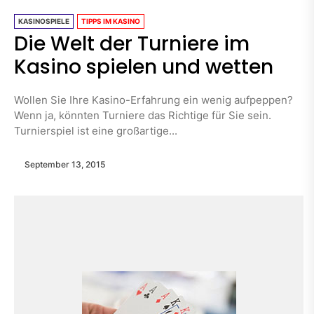
KASINOSPIELE
TIPPS IM KASINO
Die Welt der Turniere im
Kasino spielen und wetten
Wollen Sie Ihre Kasino-Erfahrung ein wenig aufpeppen?
Wenn ja, könnten Turniere das Richtige für Sie sein.
Turnierspiel ist eine großartige...
September 13, 2015