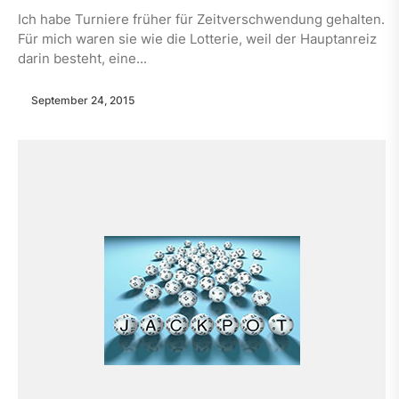
Ich habe Turniere früher für Zeitverschwendung gehalten.
Für mich waren sie wie die Lotterie, weil der Hauptanreiz
darin besteht, eine...
September 24, 2015