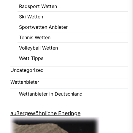
Radsport Wetten
Ski Wetten
Sportwetten Anbieter
Tennis Wetten
Volleyball Wetten
Wett Tipps
Uncategorized
Wettanbieter
Wettanbieter in Deutschland
außergewöhnliche Eheringe