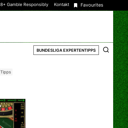
18+ Gamble Responsibly
Kontakt
Favourites
BUNDESLIGA EXPERTENTIPPS
 Tipps