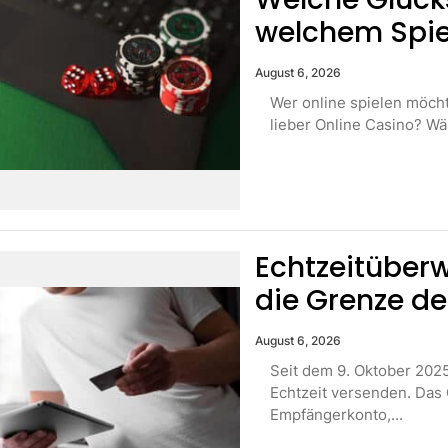
welchem Spie
August 6, 2026
Wer online spielen möcht
lieber Online Casino? Wä
Echtzeitüber
die Grenze de
August 6, 2026
Seit dem 9. Oktober 20
Echtzeit versenden. Das
Empfängerkonto,...