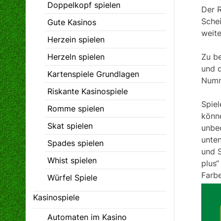
Doppelkopf spielen
Der R
Schei
Gute Kasinos
weite
Herzein spielen
Herzeln spielen
Zu be
und d
Kartenspiele Grundlagen
Numme
Riskante Kasinospiele
Spiel
Romme spielen
könne
Skat spielen
unbed
unten
Spades spielen
und S
Whist spielen
plus“
Farb
Würfel Spiele
Kasinospiele
Automaten im Kasino