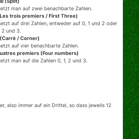
l (Split)
setzt man auf zwei benachbarte Zahlen.
(Les trois premiers / First Three)
etzt auf drei Zahlen, entweder auf 0, 1 und 2 oder
, 2 und 3.
(Carré / Corner)
etzt auf vier benachbarte Zahlen.
uatres premiers (Four numbers)
setzt man auf die Zahlen 0, 1, 2 und 3.
er, also immer auf ein Drittel, so dass jeweils 12