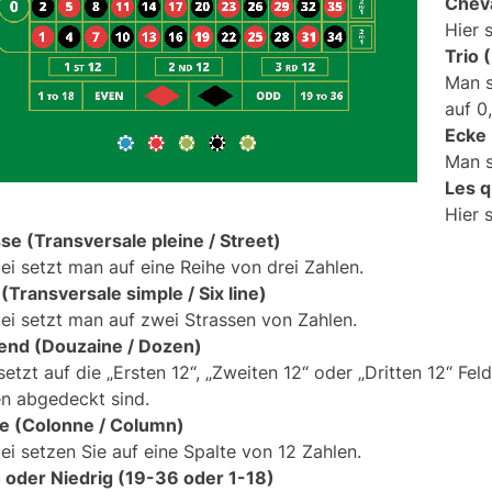
Cheva
Hier 
Trio 
Man s
auf 0
Ecke 
Man s
Les q
Hier 
se (Transversale pleine / Street)
ei setzt man auf eine Reihe von drei Zahlen.
 (Transversale simple / Six line)
ei setzt man auf zwei Strassen von Zahlen.
end (Douzaine / Dozen)
etzt auf die „Ersten 12“, „Zweiten 12“ oder „Dritten 12“ Feld
en abgedeckt sind.
te (Colonne / Column)
ei setzen Sie auf eine Spalte von 12 Zahlen.
 oder Niedrig (19-36 oder 1-18)