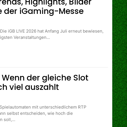
ends, Highlights, Bilder
e der iGaming-Messe
Die iGB L!VE 2026 hat Anfang Juli erneut bewiesen,
igsten Veranstaltungen...
: Wenn der gleiche Slot
ch viel auszahlt
d Spielautomaten mit unterschiedlichem RTP
ann selbst entscheiden, wie hoch die
soll,...