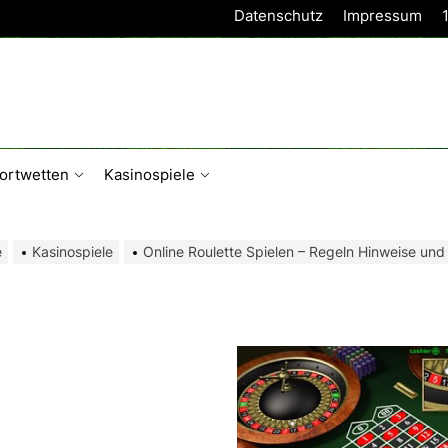
Datenschutz
Impressum
ortwetten
Kasinospiele
e
Kasinospiele
Online Roulette Spielen – Regeln Hinweise und