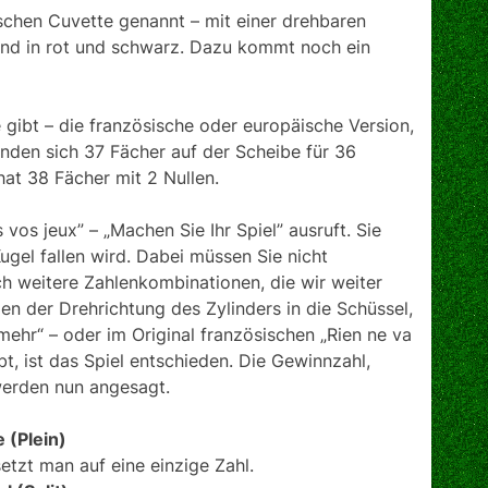
ischen Cuvette genannt – mit einer drehbaren
elnd in rot und schwarz. Dazu kommt noch ein
 gibt – die französische oder europäische Version,
inden sich 37 Fächer auf der Scheibe für 36
at 38 Fächer mit 2 Nullen.
vos jeux” – „Machen Sie Ihr Spiel” ausruft. Sie
ugel fallen wird. Dabei müssen Sie nicht
ch weitere Zahlenkombinationen, die wir weiter
en der Drehrichtung des Zylinders in die Schüssel,
 mehr“ – oder im Original französischen „Rien ne va
bt, ist das Spiel entschieden. Die Gewinnzahl,
erden nun angesagt.
e (Plein)
setzt man auf eine einzige Zahl.