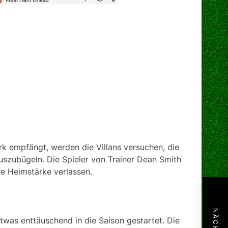
k empfängt, werden die Villans versuchen, die
szubügeln. Die Spieler von Trainer Dean Smith
re Heimstärke verlassen.
twas enttäuschend in die Saison gestartet. Die