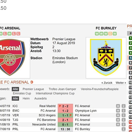
.50
.50