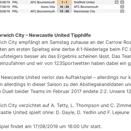
rwich City – Newcastle United Tipphilfe
ich City empfängt am Samstag zuhause an der Carrow Roa
en am ersten Spieltag eine derbe 4:1-Niederlage beim FC Li
ufsteigers besser als das Ergebnis scheinen lässt. Das T
einzufahren und wir von 123Sportwetten haben dabei ein g
Newcastle United verlor das Auftaktspiel – allerdings nur
n allerdings in dieser Saison zu den Abstiegskandidaten u
e Duell beider Teams im Februar 2017 endete 2:2. Unsere 1
ich City verzichtet auf A. Tetty, L. Thompson und C. Zim
stle United spielt ohne: D. Gayle, D. Yedlin und F. Lejeune
piel findet am 17/08/2019 um 16:00 Uhr statt.