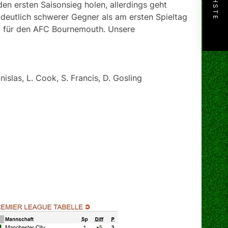
NÄCHSTE
den ersten Saisonsieg holen, allerdings geht
eutlich schwerer Gegner als am ersten Spieltag
:1 für den AFC Bournemouth. Unsere
islas, L. Cook, S. Francis, D. Gosling