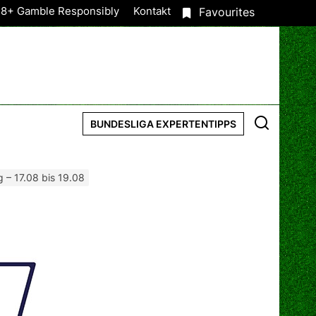
18+ Gamble Responsibly
Kontakt
Favourites
BUNDESLIGA EXPERTENTIPPS
g – 17.08 bis 19.08