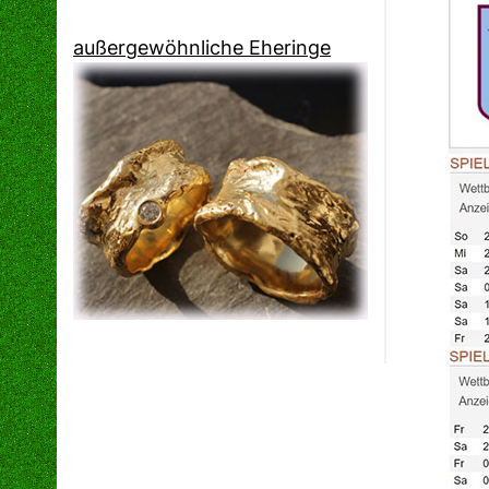
außergewöhnliche Eheringe