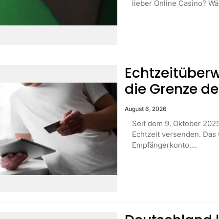
lieber Online Casino? Wä
Echtzeitüber
die Grenze de
August 6, 2026
Seit dem 9. Oktober 20
Echtzeit versenden. Das
Empfängerkonto,...