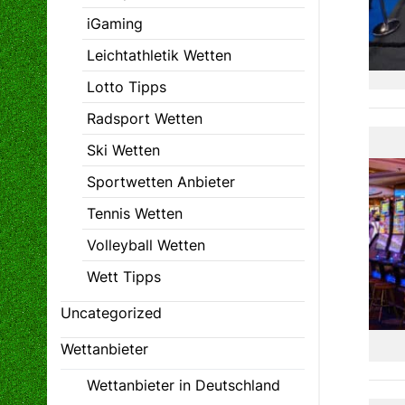
iGaming
Leichtathletik Wetten
Lotto Tipps
Radsport Wetten
Ski Wetten
Sportwetten Anbieter
Tennis Wetten
Volleyball Wetten
Wett Tipps
Uncategorized
Wettanbieter
Wettanbieter in Deutschland