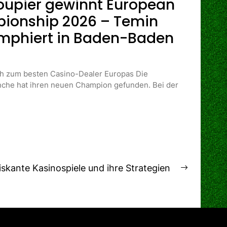
oupier gewinnt European
ionship 2026 – Temin
umphiert in Baden-Baden
ch zum besten Casino-Dealer Europas Die
che hat ihren neuen Champion gefunden. Bei der
iskante Kasinospiele und ihre Strategien
Next
post: