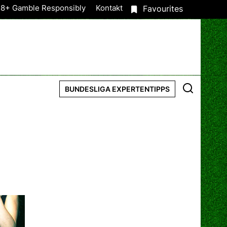
18+ Gamble Responsibly
Kontakt
Favourites
BUNDESLIGA EXPERTENTIPPS