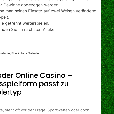
oder Gewinne abgezogen werden.
ann man seinen Einsatz auf zwei Weisen verändern:
pelt.
die getrennt weiterspielen.
inden Sie im nächsten Artikel.
rategie
,
Black Jack Tabelle
oder Online Casino –
sspielform passt zu
lertyp
e, steht oft vor der Frage: Sportwetten oder doch