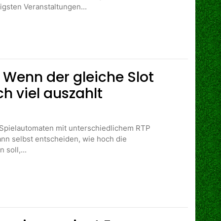
igsten Veranstaltungen...
: Wenn der gleiche Slot
ch viel auszahlt
d Spielautomaten mit unterschiedlichem RTP
ann selbst entscheiden, wie hoch die
soll,...