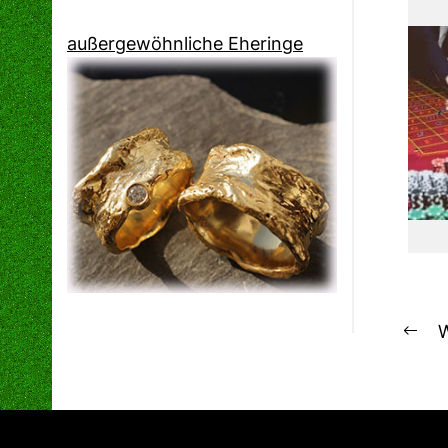
außergewöhnliche Eheringe
Bei
W
Previ
post: