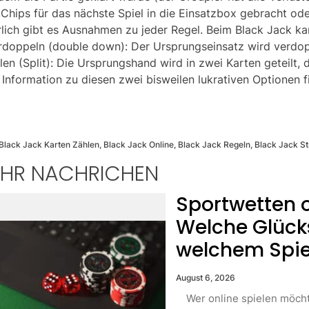
 Chips für das nächste Spiel in die Einsatzbox gebracht 
lich gibt es Ausnahmen zu jeder Regel. Beim Black Jack k
rdoppeln (double down): Der Ursprungseinsatz wird verdop
len (Split): Die Ursprungshand wird in zwei Karten geteilt, 
Information zu diesen zwei bisweilen lukrativen Optionen f
Black Jack Karten Zählen
,
Black Jack Online
,
Black Jack Regeln
,
Black Jack St
HR NACHRICHEN
Sportwetten 
Welche Glück
welchem Spie
August 6, 2026
Wer online spielen möcht