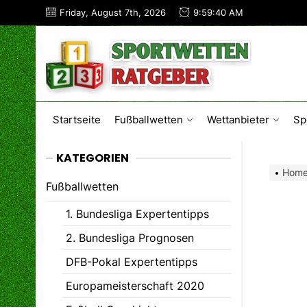
Skip
Friday, August 7th, 2026
9:59:41 AM
to
the
content
Startseite
Fußballwetten
Wettanbieter
Sp
KATEGORIEN
Hom
Fußballwetten
1. Bundesliga Expertentipps
2. Bundesliga Prognosen
DFB-Pokal Expertentipps
Europameisterschaft 2020