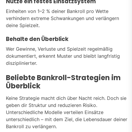
Nutze ein festes Einsatzsystem
Einheiten von 1–2 % deiner Bankroll pro Wette
verhindern extreme Schwankungen und verlängern
deine Spielzeit.
Behalte den Überblick
Wer Gewinne, Verluste und Spielzeit regelmäßig
dokumentiert, erkennt Muster und bleibt langfristig
disziplinierter.
Beliebte Bankroll-Strategien im
Überblick
Keine Strategie macht dich über Nacht reich. Doch sie
geben dir Struktur und reduzieren Risiko.
Unterschiedliche Modelle verteilen Einsätze
unterschiedlich – mit dem Ziel, die Lebensdauer deiner
Bankroll zu verlängern.