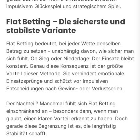
impulsivem Glücksspiel und strategischem Spiel.
Flat Betting – Die sicherste und
stabilste Variante
Flat Betting bedeutet, bei jeder Wette denselben
Betrag zu setzen – unabhängig davon, wie sicher man
sich fühlt. Ob Sieg oder Niederlage: Der Einsatz bleibt
konstant. Genau diese Konsequenz ist der größte
Vorteil dieser Methode. Sie verhindert emotionale
Einsatzsprünge und schützt vor impulsiven
Entscheidungen nach Gewinn- oder Verlustserien.
Der Nachteil? Manchmal fühlt sich Flat Betting
einschränkend an – besonders dann, wenn man
glaubt, einen klaren Vorteil erkannt zu haben. Doch
gerade diese Begrenzung ist es, die langfristig
Stabilität schafft.