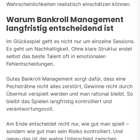
Wahrscheinlichkeiten realistisch einschätzen können.
Warum Bankroll Management
langfristig entscheidend ist
Im Glücksspiel geht es nicht nur um einzelne Sessions.
Es geht um Nachhaltigkeit. Ohne klare Struktur endet
selbst das beste Talent oft in emotionalen
Fehlentscheidungen.
Gutes Bankroll Management sorgt dafür, dass eine
Pechsträhne nicht alles zerstört, Gewinne nicht durch
Übermut verspielt werden und man rational bleibt. So
bleibt das Spielen langfristig kontrolliert und
verantwortungsvoll.
Am Ende entscheidet nicht nur, wie gut man spielt –
sondern wie gut man sein Risiko kontrolliert. Und
genau das ist der wahre Unterschied zwischen