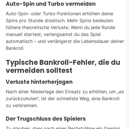
Auto-Spin und Turbo vermeiden
Auto-Spin- oder Turbo-Funktionen erhöhen deine
Spins pro Stunde drastisch. Mehr Spins bedeuten
höhere theoretische Verluste. Wenn du jede Runde
manuell startest, verlangsamst du das Spiel
automatisch – und verlängerst die Lebensdauer deiner
Bankroll.
Typische Bankroll-Fehler, die du
vermeiden solltest
Verluste hinterherjagen
Nach einer Niederlage den Einsatz zu erhöhen, um „es
zurückzuholen“, ist der schnellste Weg, eine Bankroll
zu verbrennen.
Der Trugschluss des Spielers
Zu glauben, dass nach einer Pechsträhne ein Gewinn