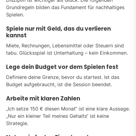
Disziplin ist wichtiger als Glück. Die folgenden
Grundregeln bilden das Fundament für nachhaltiges
Spielen.
Spiele nur mit Geld, das du verlieren
kannst
Miete, Rechnungen, Lebensmittel oder Steuern sind
tabu. Glücksspiel ist Unterhaltung – kein Einkommen.
Lege dein Budget vor dem Spielen fest
Definiere deine Grenze, bevor du startest. Ist das
Budget aufgebraucht, ist die Session beendet.
Arbeite mit klaren Zahlen
„Ich setze 150 € diesen Monat“ ist eine klare Aussage.
„Nur ein kleiner Teil meines Gehalts“ ist keine
Strategie.