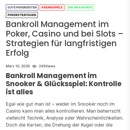
GUTE POKERSEITEN
KASINOSPIELE
ONLINE KASINOS
POKERSTRATEGIEN
Bankroll Management im
Poker, Casino und bei Slots –
Strategien für langfristigen
Erfolg
März 10, 2026
245
Views
Bankroll Management im
Snooker & Glücksspiel: Kontrolle
ist alles
Egal wie gut man ist – weder im Snooker noch im
Casino kann man alles kontrollieren. Man beherrscht
vielleicht Technik, Analyse oder Wahrscheinlichkeiten.
Doch die Karten, die Drehung der Kugel oder die