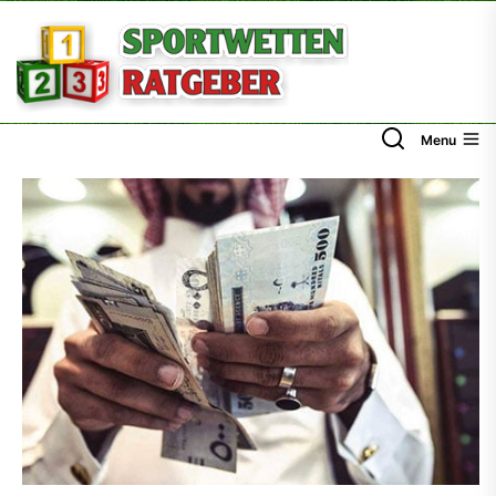
Skip
to
the
content
Menu