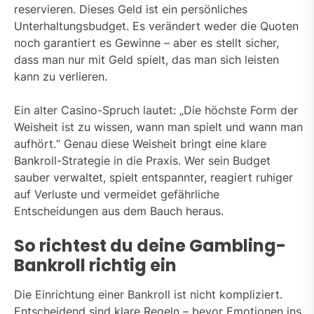
reservieren. Dieses Geld ist ein persönliches
Unterhaltungsbudget. Es verändert weder die Quoten
noch garantiert es Gewinne – aber es stellt sicher,
dass man nur mit Geld spielt, das man sich leisten
kann zu verlieren.
Ein alter Casino-Spruch lautet: „Die höchste Form der
Weisheit ist zu wissen, wann man spielt und wann man
aufhört.“ Genau diese Weisheit bringt eine klare
Bankroll-Strategie in die Praxis. Wer sein Budget
sauber verwaltet, spielt entspannter, reagiert ruhiger
auf Verluste und vermeidet gefährliche
Entscheidungen aus dem Bauch heraus.
So richtest du deine Gambling-
Bankroll richtig ein
Die Einrichtung einer Bankroll ist nicht kompliziert.
Entscheidend sind klare Regeln – bevor Emotionen ins