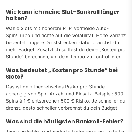
Wie kann ich meine Slot-Bankroll länger
halten?
Wähle Slots mit höherem RTP, vermeide Auto-
Spin/Turbo und achte auf die Volatilität. Hohe Varianz
bedeutet längere Durststrecken, dafür brauchst du
mehr Budget. Zusätzlich solltest du deine „Kosten pro
Stunde“ berechnen, um dein Tempo zu kontrollieren.
Was bedeutet „Kosten pro Stunde“ bei
Slots?
Das ist dein theoretisches Risiko pro Stunde,
abhängig von Spin-Anzahl und Einsatz. Beispiel: 500
Spins à 1 € entsprechen 500 € Risiko. Je schneller du
drehst, desto schneller verbrennst du dein Budget.
Was sind die häufigsten Bankroll-Fehler?
Typische Fehler sind Verluste hinterherjagen, zu hohe