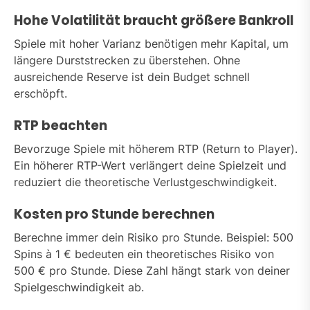
Hohe Volatilität braucht größere Bankroll
Spiele mit hoher Varianz benötigen mehr Kapital, um
längere Durststrecken zu überstehen. Ohne
ausreichende Reserve ist dein Budget schnell
erschöpft.
RTP beachten
Bevorzuge Spiele mit höherem RTP (Return to Player).
Ein höherer RTP-Wert verlängert deine Spielzeit und
reduziert die theoretische Verlustgeschwindigkeit.
Kosten pro Stunde berechnen
Berechne immer dein Risiko pro Stunde. Beispiel: 500
Spins à 1 € bedeuten ein theoretisches Risiko von
500 € pro Stunde. Diese Zahl hängt stark von deiner
Spielgeschwindigkeit ab.