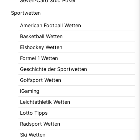
Seven-Card Stud Poker
Sportwetten
American Football Wetten
Basketball Wetten
Eishockey Wetten
Formel 1 Wetten
Geschichte der Sportwetten
Golfsport Wetten
iGaming
Leichtathletik Wetten
Lotto Tipps
Radsport Wetten
Ski Wetten