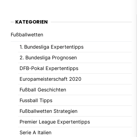
KATEGORIEN
Fußballwetten
1. Bundesliga Expertentipps
2. Bundesliga Prognosen
DFB-Pokal Expertentipps
Europameisterschaft 2020
Fußball Geschichten
Fussball Tipps
Fußballwetten Strategien
Premier League Expertentipps
Serie A Italien