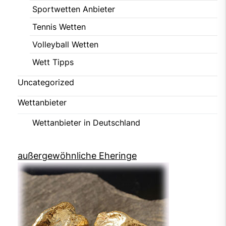
Sportwetten Anbieter
Tennis Wetten
Volleyball Wetten
Wett Tipps
Uncategorized
Wettanbieter
Wettanbieter in Deutschland
außergewöhnliche Eheringe