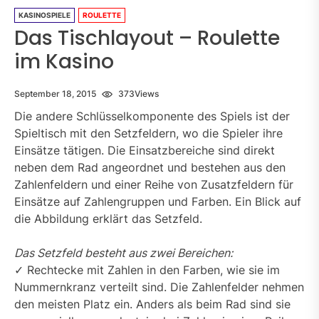
KASINOSPIELE
ROULETTE
Das Tischlayout – Roulette
im Kasino
September 18, 2015
373
Views
Die andere Schlüsselkomponente des Spiels ist der
Spieltisch mit den Setzfeldern, wo die Spieler ihre
Einsätze tätigen. Die Einsatzbereiche sind direkt
neben dem Rad angeordnet und bestehen aus den
Zahlenfeldern und einer Reihe von Zusatzfeldern für
Einsätze auf Zahlengruppen und Farben. Ein Blick auf
die Abbildung erklärt das Setzfeld.
Das Setzfeld besteht aus zwei Bereichen:
✓ Rechtecke mit Zahlen in den Farben, wie sie im
Nummernkranz verteilt sind. Die Zahlenfelder nehmen
den meisten Platz ein. Anders als beim Rad sind sie