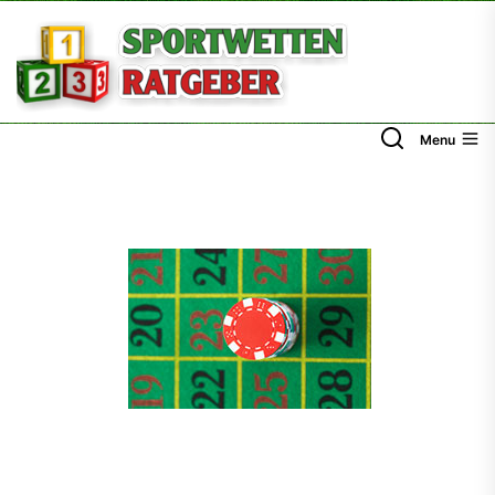
Skip
to
the
content
Menu