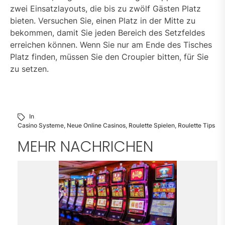
zwei Einsatzlayouts, die bis zu zwölf Gästen Platz
bieten. Versuchen Sie, einen Platz in der Mitte zu
bekommen, damit Sie jeden Bereich des Setzfeldes
erreichen können. Wenn Sie nur am Ende des Tisches
Platz finden, müssen Sie den Croupier bitten, für Sie
zu setzen.
In
Casino Systeme
,
Neue Online Casinos
,
Roulette Spielen
,
Roulette Tips
MEHR NACHRICHEN