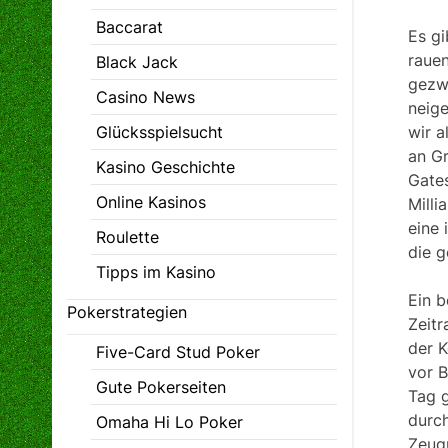
Baccarat
Es gi
rauen
Black Jack
gezw
Casino News
neige
Glücksspielsucht
wir a
an G
Kasino Geschichte
Gates
Online Kasinos
Milli
eine 
Roulette
die g
Tipps im Kasino
Ein b
Pokerstrategien
Zeitr
der K
Five-Card Stud Poker
vor B
Gute Pokerseiten
Tag g
durc
Omaha Hi Lo Poker
Zeug