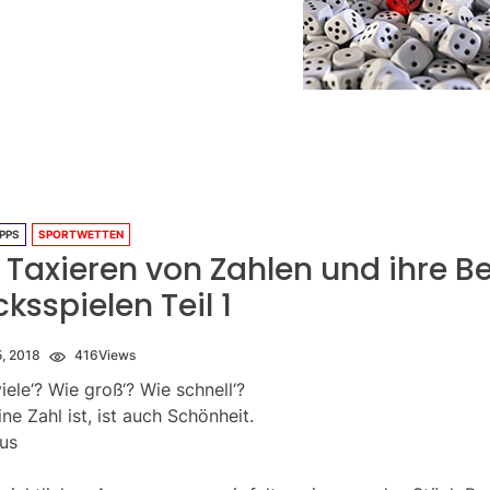
PPS
SPORTWETTEN
 Taxieren von Zahlen und ihre B
ksspielen Teil 1
5, 2018
416
Views
iele‘? Wie groß‘? Wie schnell‘?
ne Zahl ist, ist auch Schönheit.
lus