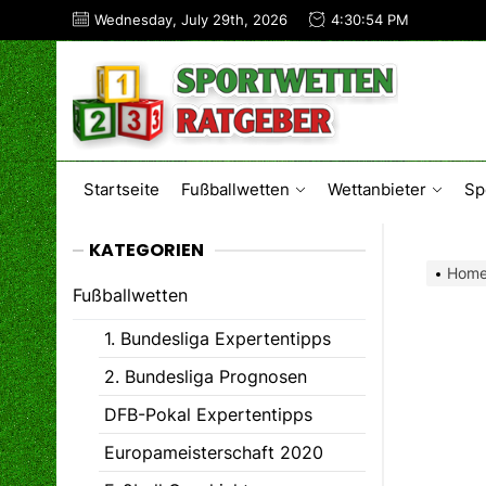
Skip
Wednesday, July 29th, 2026
4:30:55 PM
to
the
content
Startseite
Fußballwetten
Wettanbieter
Sp
KATEGORIEN
Hom
Fußballwetten
1. Bundesliga Expertentipps
2. Bundesliga Prognosen
DFB-Pokal Expertentipps
Europameisterschaft 2020