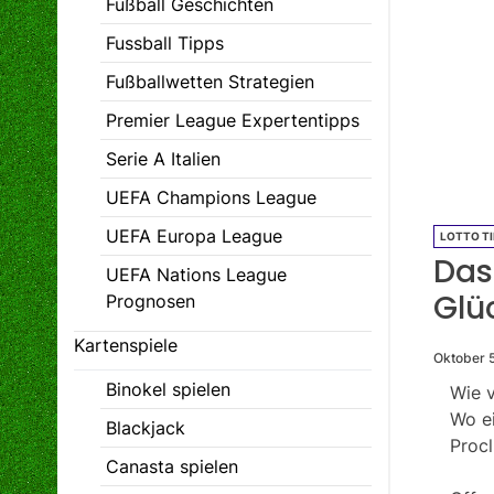
Fußball Geschichten
Fussball Tipps
Fußballwetten Strategien
Premier League Expertentipps
Serie A Italien
UEFA Champions League
UEFA Europa League
LOTTO TI
Das
UEFA Nations League
Glüc
Prognosen
Kartenspiele
Oktober 
Binokel spielen
Wie v
Wo ei
Blackjack
Proc
Canasta spielen