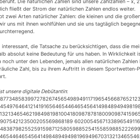
beruht. Die natürlichen Zahlen sind unsere Zählzahlen – x, 2
lich fließt der Strom der natürlichen Zahlen endlos weiter.
bt zwei Arten natürlicher Zahlen: die kleinen und die großen
wir uns mit ihnen wohlfühlen und sie uns tagtäglich begegn
urchterregend.
t interessant, die Tatsache zu berücksichtigen, dass die mei
lb absolut keine Bedeutung für uns haben. In Wirklichkeit 
 noch unter den Lebenden, jemals allen natürlichen Zahlen 
räuliche Zahl, bis zu ihrem Auftritt in diesem Sportwette
rt.
ist unsere digitale Debütantin
:
87734858399727826745654989491171965456687652123
4549764641214191656465446465456414984894949819
13213465462198498198100418098787818009098741596
907542123500205569868189 6020054567133896549116
483879825525915987125805988525415585988522269
4654464654564149848949498196949670313213465546