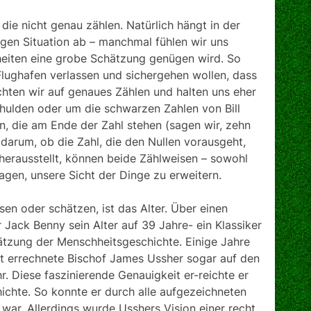
 die nicht genau zählen. Natürlich hängt in der
ligen Situation ab – manchmal fühlen wir uns
heiten eine grobe Schätzung genügen wird. So
Flughafen verlassen und sichergehen wollen, dass
ichten wir auf genaues Zählen und halten uns eher
hulden oder um die schwarzen Zahlen von Bill
en, die am Ende der Zahl stehen (sagen wir, zehn
darum, ob die Zahl, die den Nullen vorausgeht,
ch herausstellt, können beide Zählweisen – sowohl
gen, unsere Sicht der Dinge zu erweitern.
en oder schätzen, ist das Alter. Über einen
Jack Benny sein Alter auf 39 Jahre- ein Klassiker
ätzung der Menschheitsgeschichte. Einige Jahre
rt errechnete Bischof James Ussher sogar auf den
 Diese faszinierende Genauigkeit er-reichte er
chte. So konnte er durch alle aufgezeichneten
ar. Allerdings wurde Usshers Vision einer recht