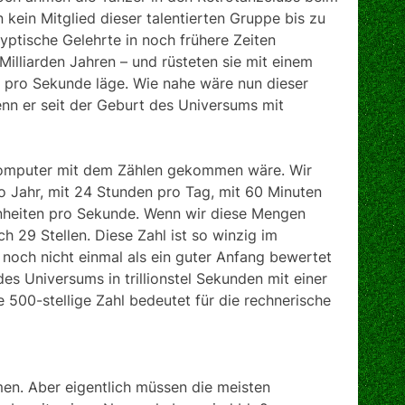
kein Mitglied dieser talentierten Gruppe bis zu
gyptische Gelehrte in noch frühere Zeiten
Milliarden Jahren – und rüsteten sie mit einem
en pro Sekunde läge. Wie nahe wäre nun dieser
n er seit der Geburt des Universums mit
ercomputer mit dem Zählen gekommen wäre. Wir
ro Jahr, mit 24 Stunden pro Tag, mit 60 Minuten
inheiten pro Sekunde. Wenn wir diese Mengen
ich 29 Stellen. Diese Zahl ist so winzig im
 noch nicht einmal als ein guter Anfang bewertet
des Universums in trillionstel Sekunden mit einer
 500-stellige Zahl bedeutet für die rechnerische
men. Aber eigentlich müssen die meisten