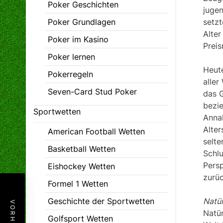
Poker Geschichten
jugen
Poker Grundlagen
setzt
Alter
Poker im Kasino
Preis
Poker lernen
Heute
Pokerregeln
aller
Seven-Card Stud Poker
das G
bezie
Sportwetten
Annah
Alter
American Football Wetten
selte
Basketball Wetten
Schl
Persp
Eishockey Wetten
zurüc
Formel 1 Wetten
Geschichte der Sportwetten
Natür
Natür
Golfsport Wetten