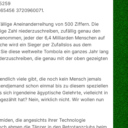
5259
65456 3720960071.
ällige Aneinanderreihung von 500 Ziffern. Die
ige Zahl niederzuschreiben, zufällig genau den
ngenommen, jeder der 6,4 Milliarden Menschen auf
che wird ein Sieger per Zufallslos aus dem
s Sie diese weltweite Tombola ein ganzes Jahr lang
iederzuschreiben, die genau mit der oben gezeigten
endlich viele gibt, die noch kein Mensch jemals
gendjemand schon einmal bis zu diesem speziellen
 sich irgendeine ägyptische Gelehrte, vielleicht in
gezählt hat? Nein, wirklich nicht. Wir wollen nun
amiden, die angesichts ihrer Technologie
noch ahmen die Tänzer in den Retrotanzclubs beim