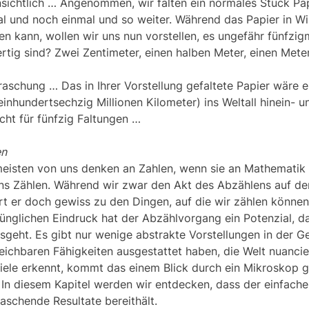
sichtlich … Angenommen, wir falten ein normales Stück Papi
l und noch einmal und so weiter. Während das Papier in Wir
n kann, wollen wir uns nun vorstellen, es ungefähr fünfzigm
ertig sind? Zwei Zentimeter, einen halben Meter, einen Mete
aschung … Das in Ihrer Vorstellung gefaltete Papier wäre 
einhundertsechzig Millionen Kilometer) ins Weltall hinein-
cht für fünfzig Faltungen …
en
meisten von uns denken an Zahlen, wenn sie an Mathematik
ns Zählen. Während wir zwar den Akt des Abzählens auf den
t er doch gewiss zu den Dingen, auf die wir zählen könne
ünglichen Eindruck hat der Abzählvorgang ein Potenzial, da
sgeht. Es gibt nur wenige abstrakte Vorstellungen in der G
eichbaren Fähigkeiten ausgestattet haben, die Welt nuanc
iele erkennt, kommt das einem Blick durch ein Mikroskop gle
 In diesem Kapitel werden wir entdecken, dass der einfache
aschende Resultate bereithält.