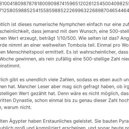
81004180987878180090987415965120261254500409825
7125805988525415585988522269963226898704654464
tlich ist dieses numerische Nymphchen einfach nur eine zuf
cheinlichkeit, dass jemand mit dem Wunsch, eine 500-stell
hen Wert erzeugt, beträgt 1/10/500. Wie selten ist das? A
rde nimmt an einer weltweiten Tombola teil. Einmal pro Wo
gen Menschheitspool ermittelt. Es ist wahrscheinlicher, das
Woche gewinnen, als rein zufällig eine 500-stellige Zahl n
einstimmt.
lich gibt es unendlich viele Zahlen, sodass es eben auch un
en hat. Mancher Leser aber mag sich gefragt haben, ob ir
telligen Wert gezählt hat. Denn wäre es nicht möglich, dass
ritten Dynastie, schon einmal bis zu genau dieser Zahl hoch
, warum nicht.
lten Ägypter haben Erstaunliches geleistet. Sie bauten Pyr
ublich groß und kompliziert erscheinen, und sogar heute 