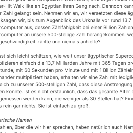
r-Hit Walk like an Egyptian ihren Gang nach. Dennoch kann 
r Zahl gelangt sein. Nehmen wir an, wir versetzten diese ä
ksagen wir, bis zum Augenblick des Urknalls vor rund 13,7 
computer aus, dessen Zählfähigkeit bei einer Billion Zahl
rcomputer an unsere 500-stellige Zahl herangekommen, wen
geschwindigkeit zählte und niemals anhielte?
sst sich leicht schätzen, wie weit unser ägyptischer Sup
plizieren einfach die 13,7 Milliarden Jahre mit 365 Tagen p
tunde, mit 60 Sekunden pro Minute und mit 1 Billion Zähle
nander multipliziert haben, erhalten wir eine Zahl mit ledigl
eich zu unserer 500-stelligen Zahl, dass diese Anstrengung
n könnte. Ist es nicht erstaunlich, dass das gesamte Alter 
gemessen werden kann, die weniger als 30 Stellen hat? Eine
s rein gar nichts. Sie ist einfach zu groß.
rische Namen
ahlen, über die wir hier sprechen, haben natürlich auch Na