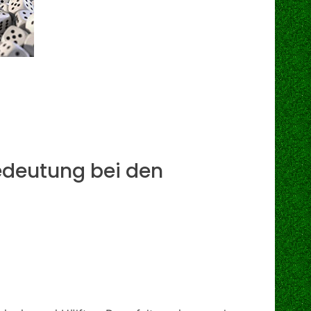
edeutung bei den