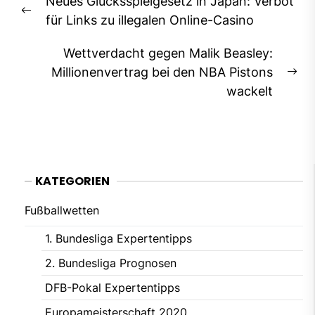
Neues Glücksspielgesetz in Japan: Verbot
Previous
für Links zu illegalen Online-Casino
post:
Wettverdacht gegen Malik Beasley:
Millionenvertrag bei den NBA Pistons
Ne
wackelt
pos
KATEGORIEN
Fußballwetten
1. Bundesliga Expertentipps
2. Bundesliga Prognosen
DFB-Pokal Expertentipps
Europameisterschaft 2020