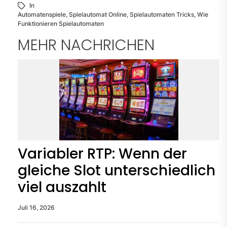
In
Automatenspiele
,
Spielautomat Online
,
Spielautomaten Tricks
,
Wie
Funktionieren Spielautomaten
MEHR NACHRICHEN
Variabler RTP: Wenn der
gleiche Slot unterschiedlich
viel auszahlt
Juli 16, 2026