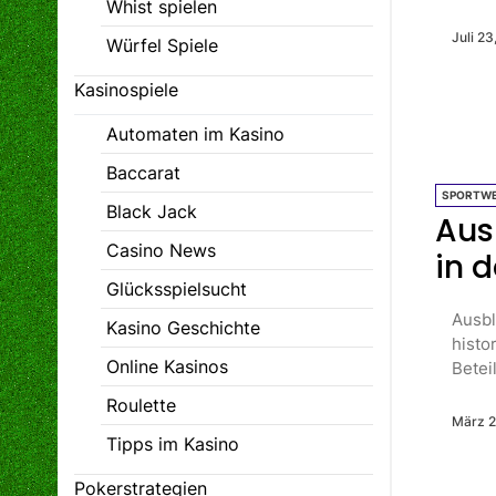
Whist spielen
Juli 23
Würfel Spiele
Kasinospiele
Automaten im Kasino
Baccarat
SPORTW
Black Jack
Aus
Casino News
in d
Glücksspielsucht
Ausbl
Kasino Geschichte
histo
Online Kasinos
Betei
Roulette
März 2
Tipps im Kasino
Pokerstrategien