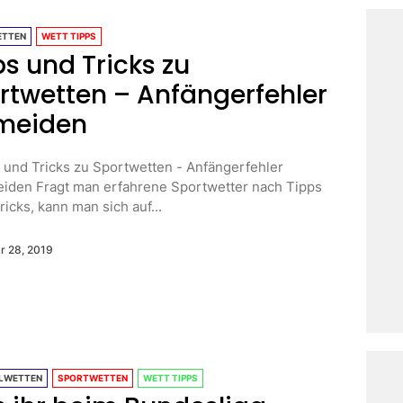
ETTEN
WETT TIPPS
ps und Tricks zu
rtwetten – Anfängerfehler
meiden
 und Tricks zu Sportwetten - Anfängerfehler
iden Fragt man erfahrene Sportwetter nach Tipps
ricks, kann man sich auf...
r 28, 2019
LWETTEN
SPORTWETTEN
WETT TIPPS