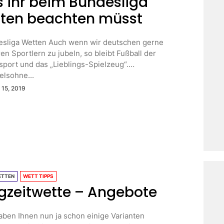
 ihr beim Bundesliga
ten beachten müsst
sliga Wetten Auch wenn wir deutschen gerne
en Sportlern zu jubeln, so bleibt Fußball der
sport und das „Lieblings-Spielzeug“.
elsohne...
 15, 2019
ETTEN
WETT TIPPS
gzeitwette – Angebote
aben Ihnen nun ja schon einige Varianten