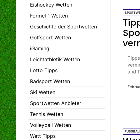
Eishockey Wetten
SPORTW
Formel 1 Wetten
Tip
Geschichte der Sportwetten
Spo
Golfsport Wetten
ver
iGaming
Tipps
Leichtathletik Wetten
verme
Lotto Tipps
und T
Radsport Wetten
Februa
Ski Wetten
Sportwetten Anbieter
Tennis Wetten
Volleyball Wetten
FUSSBAL
Wett Tipps