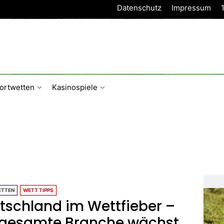
Datenschutz
Impressum
ortwetten
Kasinospiele
ETTEN
WETT TIPPS
tschland im Wettfieber –
 gesamte Branche wächst