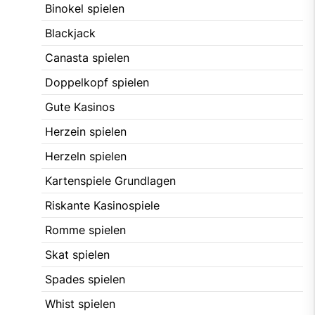
Binokel spielen
Blackjack
Canasta spielen
Doppelkopf spielen
Gute Kasinos
Herzein spielen
Herzeln spielen
Kartenspiele Grundlagen
Riskante Kasinospiele
Romme spielen
Skat spielen
Spades spielen
Whist spielen