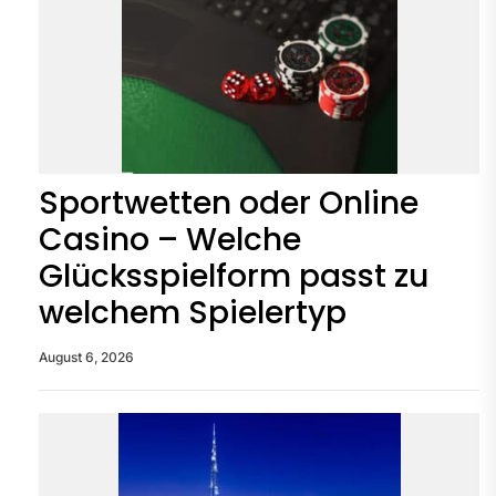
Sportwetten oder Online
Casino – Welche
Glücksspielform passt zu
welchem Spielertyp
August 6, 2026