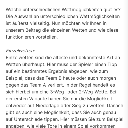
Welche unterschiedlichen Wettmöglichkeiten gibt es?
Die Auswahl an unterschiedlichen Wettmöglichkeiten
ist äußerst vielseitig. Nun möchten wir Ihnen in
unserem Beitrag die einzelnen Wetten und wie diese
funktionieren vorstellen.
Einzelwetten:
Einzelwetten sind die älteste und bekannteste Art an
Wetten überhaupt. Hier muss der Spieler einen Tipp
auf ein bestimmtes Ergebnis abgeben, wie zum
Beispiel, dass das Team B heute oder auch morgen
gegen das Team A verliert. In der Regel handelt es
sich hierbei um eine 3-Weg- oder 2-Weg-Wette. Bei
der ersten Variante haben Sie nur die Möglichkeit
entweder auf Niederlage oder Sieg zu wetten. Danach
gibt es auch eine Möglichkeit, dass Sie auch genau
auf Unterschiede tippen. Hier müssen Sie zum Beispiel
angeben, wie viele Tore in einem Spiel vorkommen