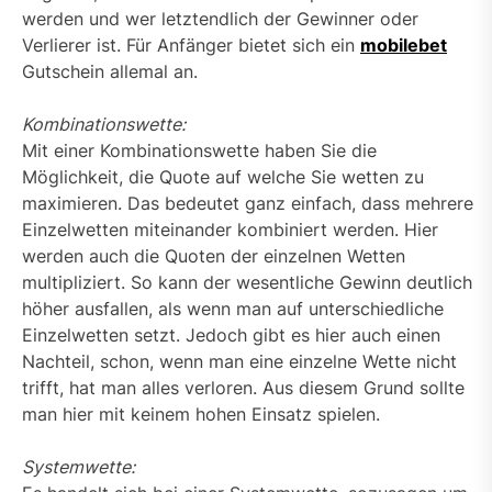
werden und wer letztendlich der Gewinner oder
Verlierer ist. Für Anfänger bietet sich ein
mobilebet
Gutschein allemal an.
Kombinationswette:
Mit einer Kombinationswette haben Sie die
Möglichkeit, die Quote auf welche Sie wetten zu
maximieren. Das bedeutet ganz einfach, dass mehrere
Einzelwetten miteinander kombiniert werden. Hier
werden auch die Quoten der einzelnen Wetten
multipliziert. So kann der wesentliche Gewinn deutlich
höher ausfallen, als wenn man auf unterschiedliche
Einzelwetten setzt. Jedoch gibt es hier auch einen
Nachteil, schon, wenn man eine einzelne Wette nicht
trifft, hat man alles verloren. Aus diesem Grund sollte
man hier mit keinem hohen Einsatz spielen.
Systemwette: