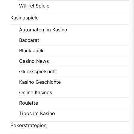
Würfel Spiele
Kasinospiele
Automaten im Kasino
Baccarat
Black Jack
Casino News
Glücksspielsucht
Kasino Geschichte
Online Kasinos
Roulette
Tipps im Kasino
Pokerstrategien