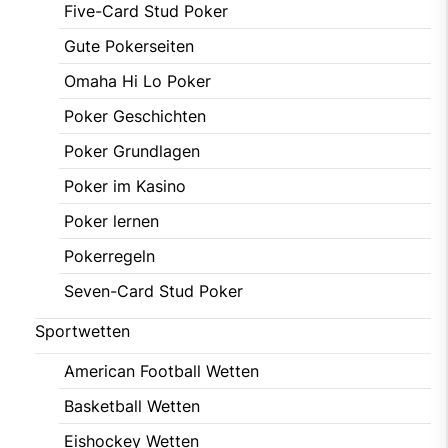
Five-Card Stud Poker
Gute Pokerseiten
Omaha Hi Lo Poker
Poker Geschichten
Poker Grundlagen
Poker im Kasino
Poker lernen
Pokerregeln
Seven-Card Stud Poker
Sportwetten
American Football Wetten
Basketball Wetten
Eishockey Wetten