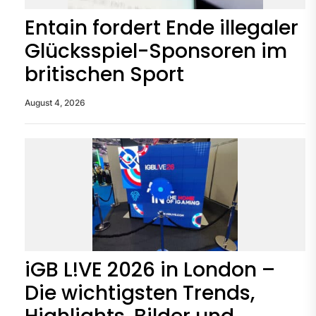
Entain fordert Ende illegaler
Glücksspiel-Sponsoren im
britischen Sport
August 4, 2026
iGB L!VE 2026 in London –
Die wichtigsten Trends,