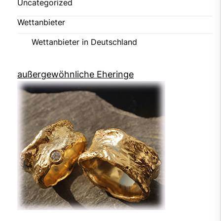
Uncategorized
Wettanbieter
Wettanbieter in Deutschland
außergewöhnliche Eheringe